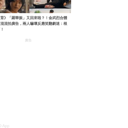
教育》「羅華振」又回來啦？！金武烈合體
中混混拍廣告，兩人嚇壞反應笑翻劇迷：根
篇！
廣告
 App