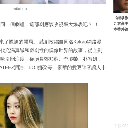
Imitation
《鐵拳
九雲高
同一個劇組，這部劇應該收視率大爆表吧？ ！
本番外
卻迎來了尷尬的開局。 該劇改編自同名Kakao網路漫
時代充滿真誠和戲劇性的偶像世界的故事，從企劃
而吸引關注度，從演員鄭知蘇、李濬榮、朴智妍，
TEEZ潤浩、I.O.I娜榮等，豪華的愛豆陣容讓人十
下載KSD