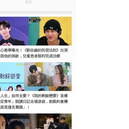
廣告
暖心善舉曝光！《劉在錫的民宿法則》出演
：因他的捐款，兒童患者順利完成治療
次人生」如何去愛？《我的剩餘戀愛》首播
絕症青年」朗讀日記全場淚崩，創新約會機
見面竟撞見舊識」！