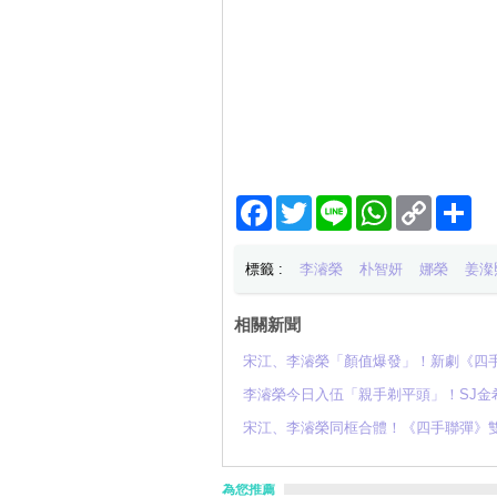
Facebook
Twitter
Line
WhatsApp
Copy
分
Link
享
標籤 :
李濬榮
朴智妍
娜榮
姜澯
相關新聞
宋江、李濬榮「顏值爆發」！新劇《四手
李濬榮今日入伍「親手剃平頭」！SJ金
宋江、李濬榮同框合體！《四手聯彈》雙
為您推薦