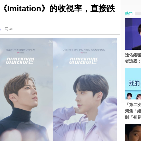
mitation》的收視率，直接跌
熱門
y
40
邊佑錫
者透露
「第二
聚焦「
制「初