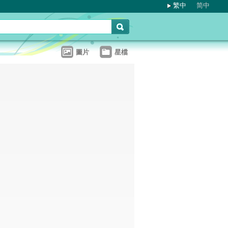
繁中
简中
圖片
星檔