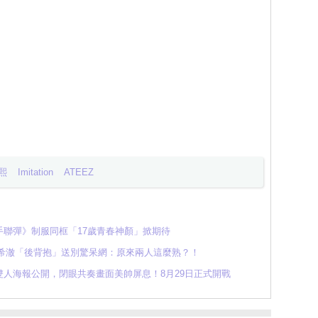
熙
Imitation
ATEEZ
聯彈》制服同框「17歲青春神顏」掀期待
希澈「後背抱」送別驚呆網：原來兩人這麼熟？！
人海報公開，閉眼共奏畫面美帥屏息！8月29日正式開戰