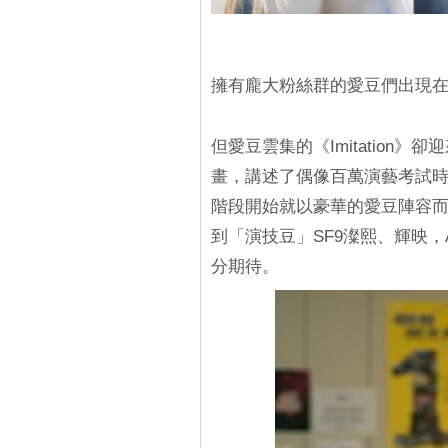
擁有龐大粉絲群的愛豆們出現在
但愛豆雲集的《Imitation》
畫，講述了偶像百萬演藝考試
階段開始就以豪華的愛豆陣容
到「演技豆」SF9澯熙、輝映，A
分期待。