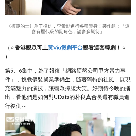
《模範的士》為了復仇，李帝勳進行各種變身！製作組：「還
會有歷代級的副角色，請多多期待」
（⭐
香港觀眾可上
黃Viu煲劇平台
觀看這套韓劇！
⭐
）
第5、6集中，為了報復「網路硬盤公司甲方暴力事
件」，挑戰僞裝就業準備生，隨著獨特的社風，展現
充滿魅力的演技，讓觀眾捧腹大笑。好期待今晚的播
出，看他們是如何對UData的朴良真會長還有職員進
行復仇～