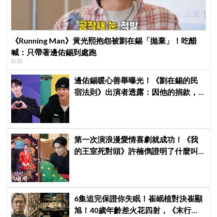
《Running Man》黃光熙抱怨被劉在錫「拋棄」！吃醋
喊：只帶著邊佑錫到處跑
綜藝
邊佑錫暖心善舉曝光！《劉在錫的民
宿法則》出演者透露：因他的捐款，
兒童患者順利完成治療
第一次演浪漫愛情喜劇就成功！《我
的王室死對頭》許楠儁證明了什麼叫
「無極限演技派」
6集追完保證你失眠！崔岷植對決崔顯
旭！40歲年齡差火花四射，《末行手