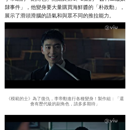
隸事件」，他變身要大量購買海鮮醬的「朴政勳」，
展示了滑頭滑腦的語氣和與眾不同的推拉能力。
《模範的士》為了復仇，李帝勳進行各種變身！製作組：「還
會有歷代級的副角色，請多多期待」