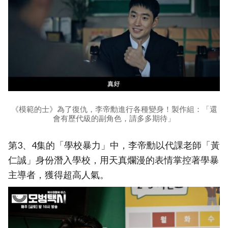
《模範的士》為了復仇，李帝勳進行各種變身！製作組：「還
會有歷代級的副角色，請多多期待」
第3、4集的「學校暴力」中，李帝勳以代課老師「黃
仁誠」身份潛入學校，用天真爛漫的表情掌控著學暴
主導者，獲得超高人氣。