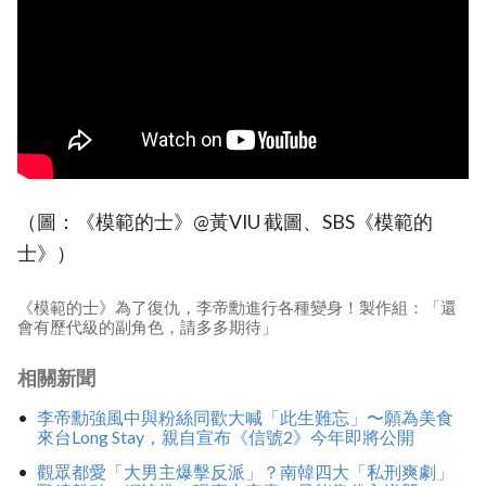
（圖：《模範的士》@黃VIU 截圖、SBS《模範的
士》）
《模範的士》為了復仇，李帝勳進行各種變身！製作組：「還
會有歷代級的副角色，請多多期待」
相關新聞
李帝勳強風中與粉絲同歡大喊「此生難忘」〜願為美食
來台Long Stay，親自宣布《信號2》今年即將公開
觀眾都愛「大男主爆擊反派」？南韓四大「私刑爽劇」