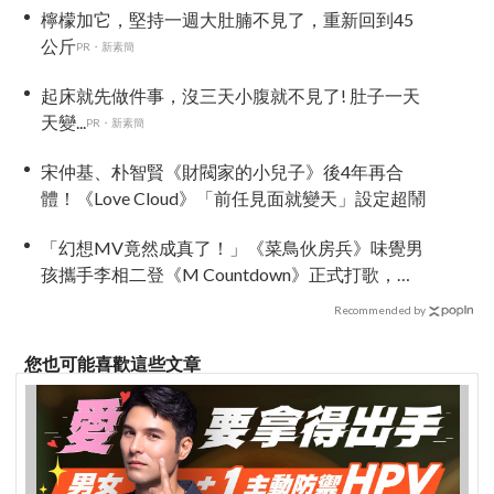
檸檬加它，堅持一週大肚腩不見了，重新回到45
公斤
PR・新素簡
起床就先做件事，沒三天小腹就不見了! 肚子一天
天變...
PR・新素簡
宋仲基、朴智賢《財閥家的小兒子》後4年再合
體！《Love Cloud》「前任見面就變天」設定超鬧
「幻想MV竟然成真了！」《菜鳥伙房兵》味覺男
孩攜手李相二登《M Countdown》正式打歌，劇
迷敲碗成功！
Recommended by
您也可能喜歡這些文章