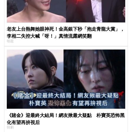
老友上台熱舞她眼神死！金高銀下秒「抱走青龍大賞」，
李相二失控大喊「呀！」真情流露網笑翻
明星
《賭金》迎最終大結局！網友揪最大疑點 朴寶英恐怖黑
化有望再拚視后
韓劇