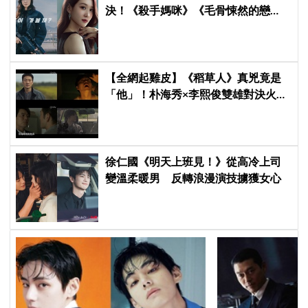
決！《殺手媽咪》《毛骨悚然的戀
愛》掀韓劇收視大戰
【全網起雞皮】《稻草人》真兇竟是
「他」！朴海秀×李熙俊雙雄對決火花
四濺 網民封為「2026劇王」
徐仁國《明天上班見！》從高冷上司
變溫柔暖男 反轉浪漫演技擄獲女心