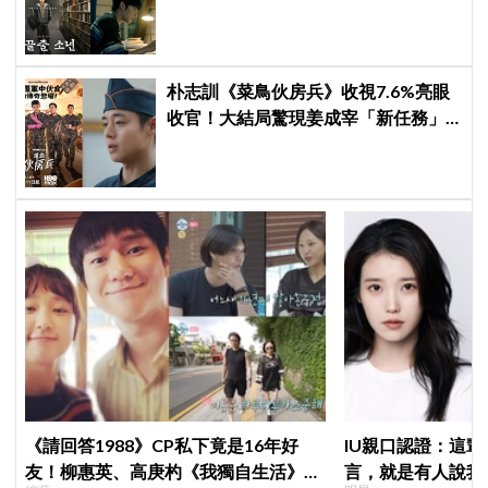
記》不到最後一刻猜不到結局！
朴志訓《菜鳥伙房兵》收視7.6%亮眼
收官！大結局驚現姜成宰「新任務」
彩蛋，劇迷瘋狂敲碗第二季
《請回答1988》CP私下竟是16年好
IU親口認證：這
友！柳惠英、高庚杓《我獨自生活》預
言，就是有人說我