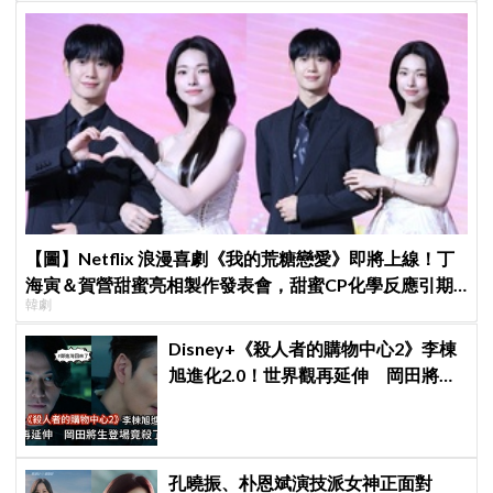
【圖】Netflix 浪漫喜劇《我的荒糖戀愛》即將上線！丁
海寅＆賀營甜蜜亮相製作發表會，甜蜜CP化學反應引期
韓劇
待
Disney+《殺人者的購物中心2》李棟
旭進化2.0！世界觀再延伸 岡田將生
登場竟殺了「他」
孔曉振、朴恩斌演技派女神正面對