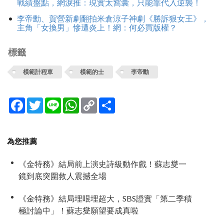
戰績盤點，網淚推：現實太窩囊，只能靠代入逆襲！
李帝勳、賀營新劇翻拍米倉涼子神劇《勝訴狠女王》，
主角「女換男」慘遭炎上！網：何必買版權？
標籤
模範計程車
模範的士
李帝勳
Facebook
Twitter
Line
WhatsApp
Copy
分
Link
享
為您推薦
《金特務》結局前上演史詩級動作戲！蘇志燮一
鏡到底突圍救人震撼全場
《金特務》結局埋哏埋超大，SBS證實「第二季積
極討論中」！蘇志燮願望要成真啦