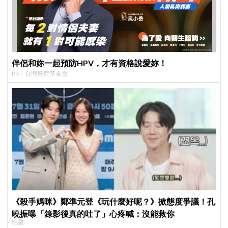
伴侶和妳一起預防HPV，才有資格說愛妳！
PR・台灣癌症基金會
《殺手媽咪》鄭準元登《玩什麼好呢？》掀態度爭議！孔
曉振曝「錄影後真的吐了」心疼喊：沒能救你
明星