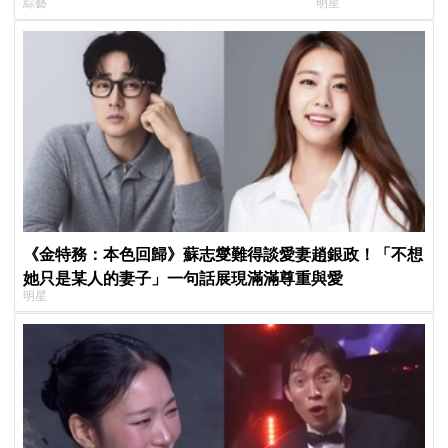
綜藝
明星
告公開，暖心互動掀回憶殺
《金特務：本色回歸》蘇志燮難得談愛妻趙銀政！「不想
她只是某人的妻子」一句話展現滿滿尊重與愛
明星