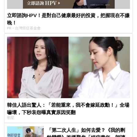
立即諮詢HPV！是對自己健康最好的投資，把握現在不嫌
晚！
PR・台灣癌症基金會
韓佳人語出驚人：「若能重來，我不會嫁延政勳！」全場
嚇壞，下秒哀怨曝真實原因笑翻
明星
「第二次人生」如何去愛？《我的剩