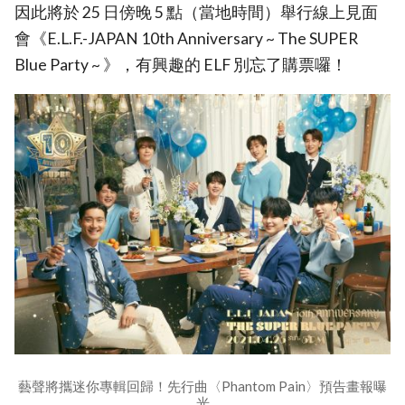
因此將於 25 日傍晚 5 點（當地時間）舉行線上見面
會《E.L.F.-JAPAN 10th Anniversary ~ The SUPER
Blue Party ~ 》，有興趣的 ELF 別忘了購票囉！
藝聲將攜迷你專輯回歸！先行曲〈Phantom Pain〉預告畫報曝
光