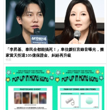
「李昇基、泰民全都能搞死！」車佳媛狂言錄音曝光，搬
家當天拒退105億保證金、糾紛再升級
明星