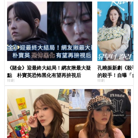
《賭金》迎最終大結局！網友揪最大疑
孔曉振新劇《殺手
點 朴寶英恐怖黑化有望再拚視后
的殺手！自曝「台
韓劇
韓劇
小很多XD