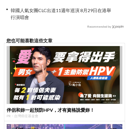
來動向！
韓國人氣女團CLC出道11週年巡演 8月29日在港舉
行演唱會
Recommended by
您也可能喜歡這些文章
伴侶和妳一起預防HPV，才有資格說愛妳！
PR・台灣癌症基金會