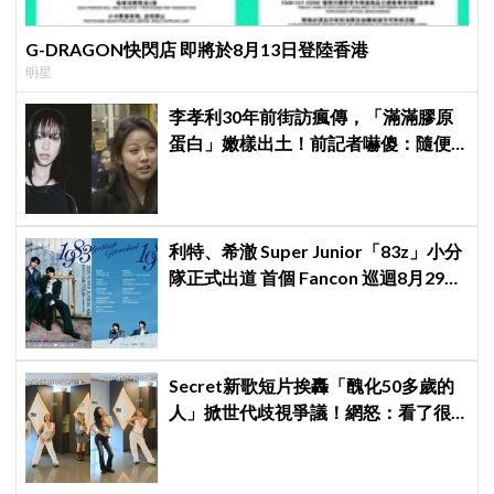
G-DRAGON快閃店 即將於8月13日登陸香港
明星
李孝利30年前街訪瘋傳，「滿滿膠原
蛋白」嫩樣出土！前記者嚇傻：隨便
選到傳奇
利特、希澈 Super Junior「83z」小分
隊正式出道 首個 Fancon 巡迴8月29日
強勢登陸香港
Secret新歌短片挨轟「醜化50多歲的
人」掀世代歧視爭議！網怒：看了很
不舒服