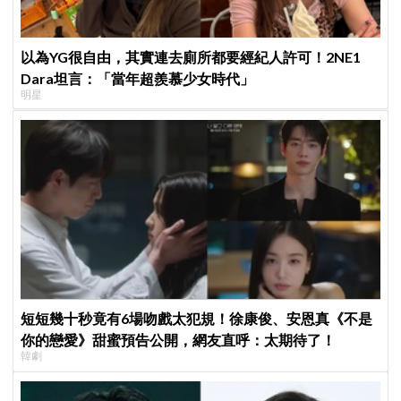
以為YG很自由，其實連去廁所都要經紀人許可！2NE1
Dara坦言：「當年超羨慕少女時代」
明星
短短幾十秒竟有6場吻戲太犯規！徐康俊、安恩真《不是
你的戀愛》甜蜜預告公開，網友直呼：太期待了！
韓劇