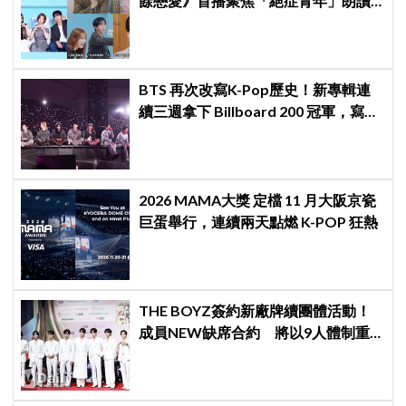
餘戀愛》首播聚焦「絕症青年」朗讀
日記全場淚崩，初見面竟「撞見舊
識」！
BTS 再次改寫K-Pop歷史！新專輯連
續三週拿下 Billboard 200 冠軍，寫下
全球主流市場新神話
2026 MAMA大獎 定檔 11 月大阪京瓷
巨蛋舉行，連續兩天點燃 K-POP 狂熱
THE BOYZ簽約新廠牌續團體活動！
成員NEW缺席合約 將以9人體制重
啟新篇章