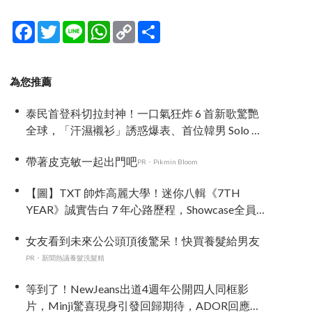
Facebook
Twitter
Line
WhatsApp
Copy
分
Link
享
為您推薦
泰民首登科切拉封神！一口氣狂炸 6 首新歌驚艷
全球，「汗濕襯衫」誘惑爆表、首位韓男 Solo 寫
歷史
帶著皮克敏一起出門吧
PR・Pikmin Bloom
【圖】TXT 帥炸高麗大學！迷你八輯《7TH
YEAR》誠實告白 7 年心路歷程，Showcase全員黑
系禁慾風
女友看到未來公公頭頂後驚呆！快買養髮給男友
PR・新聞熱議養髮洗髮精
等到了！NewJeans出道4週年公開四人同框影
片，Minji驚喜現身引發回歸期待，ADOR回應未