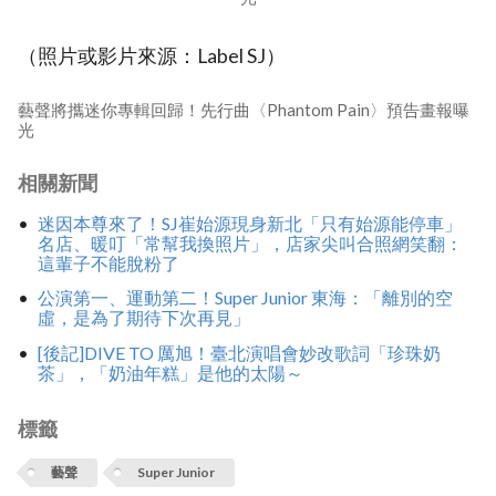
（照片或影片來源：Label SJ）
藝聲將攜迷你專輯回歸！先行曲〈Phantom Pain〉預告畫報曝
光
相關新聞
迷因本尊來了！SJ崔始源現身新北「只有始源能停車」
名店、暖叮「常幫我換照片」，店家尖叫合照網笑翻：
這輩子不能脫粉了
公演第一、運動第二！Super Junior 東海：「離別的空
虛，是為了期待下次再見」
[後記]DIVE TO 厲旭！臺北演唱會妙改歌詞「珍珠奶
茶」，「奶油年糕」是他的太陽～
標籤
藝聲
Super Junior