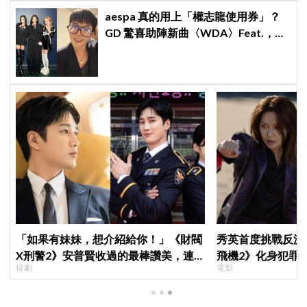
aespa 真的用上「權志龍使用券」？
GD 驚喜助陣新曲〈WDA〉Feat.，夢
幻組合掀起熱烈討論！
「如果有妹妹，想介紹給你！」《財閥
秀英首度挑戰反派
X刑警2》安普賢收過的最棒讚美，連
飛機2》化身犯罪
韓劇
電影
哥哥們都認證的好品格～