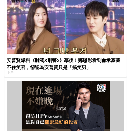
安普賢爆料《財閥X刑警2》幕後！鄭恩彩看到俞承豪藏
不住笑容，卻認為安普賢只是「搞笑男」
明星