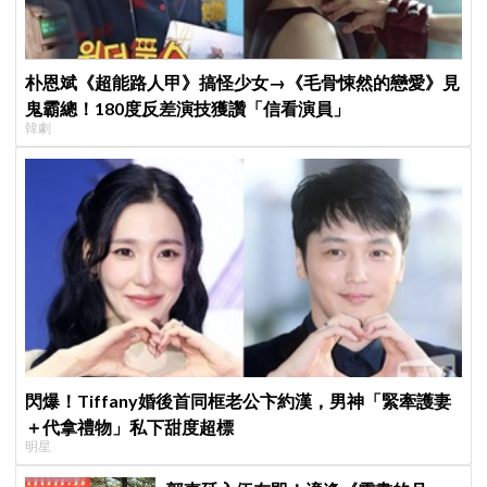
朴恩斌《超能路人甲》搞怪少女→《毛骨悚然的戀愛》見
鬼霸總！180度反差演技獲讚「信看演員」
韓劇
閃爆！Tiffany婚後首同框老公卞約漢，男神「緊牽護妻
＋代拿禮物」私下甜度超標
明星