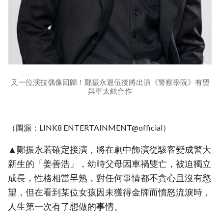
又一位演技偶像回歸！鄭振永退伍後將出演《警察學院》有望
與車太鉉合作
（圖源：LINK8 ENTERTAINMENT@official）
▲鄭振永若確定接演，將在劇中飾演從駭客變成警大
新生的「姜善浩」，幼時父母因車禍雙亡，被迫獨立
成長，性格相當早熟，對任何事情都不貪心且沒有慾
望，但在看到某位女孩因未獲得金牌而憤怒流淚時，
人生第一次有了想做的事情。