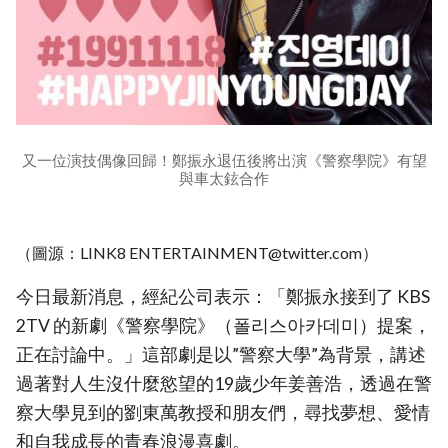
又一位演技偶像回歸！鄭振永退伍後將出演《警察學院》有望
與車太鉉合作
（圖源：LINK8 ENTERTAINMENT@twitter.com）
今日最新消息，經紀公司表示：「鄭振永接到了 KBS
2TV 的新劇《警察學院》（폴리스아카데미）提案，
正在討論中。」這部劇是以”警察大學”為背景，講述
過著對人生沒什麼慾望的19歲少年姜善浩，透過在警
察大學見到的劉東萬教授和朋友們，尋找夢想、愛情
和自我成長的青春浪漫喜劇。