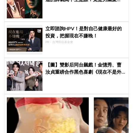
豆，首次挑戰演戲便留下深刻印象
立即諮詢HPV！是對自己健康最好的
投資，把握現在不嫌晚！
PR・台灣癌症基金會
【圖】雙影后同台飆戲！金憓秀、曹
汝貞重磅合作黑色喜劇《現在不是外
遇的問題》發佈會，曬恩愛網紅捲驚
天祕密