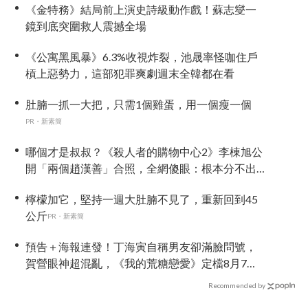
《金特務》結局前上演史詩級動作戲！蘇志燮一
鏡到底突圍救人震撼全場
《公寓黑風暴》6.3%收視炸裂，池晟率怪咖住戶
槓上惡勢力，這部犯罪爽劇週末全韓都在看
肚腩一抓一大把，只需1個雞蛋，用一個瘦一個
PR・新素簡
哪個才是叔叔？《殺人者的購物中心2》李棟旭公
開「兩個趙漢善」合照，全網傻眼：根本分不出
來！
檸檬加它，堅持一週大肚腩不見了，重新回到45
公斤
PR・新素簡
預告＋海報連發！丁海寅自稱男友卻滿臉問號，
賀營眼神超混亂，《我的荒糖戀愛》定檔8月7
日，還沒播就讓網友瘋猜結局
Recommended by