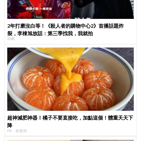
2年打磨沒白等！《殺人者的購物中心2》首播話題炸
裂，李棟旭放話：第三季找我，我就拍
韓劇
超神減肥神器！橘子不要直接吃，加點這個！體重天天下
降
PR・新素簡