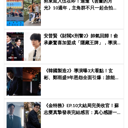
郭東延入伍在即！適逢《雲畫的月
光》10週年，主角群不只一起合拍畫
報，還錄製特別節目
安普賢《財閥X刑警2》帥氣回歸！俞
承豪驚喜加盟成「隱藏王牌」，導演
笑曝：太有存在感決定提前登場
《韓國製造2》導演曝3大看點！玄
彬、鄭雨盛9年恩怨全面引爆：誰能活
到最後？
《金特務》EP.10大結局完美收官！蘇
志燮真摯發表完結感言：真心感謝一
路陪伴我們到最後的觀眾