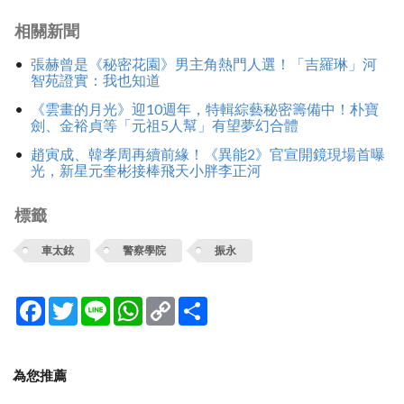
相關新聞
張赫曾是《秘密花園》男主角熱門人選！「吉羅琳」河
智苑證實：我也知道
《雲畫的月光》迎10週年，特輯綜藝秘密籌備中！朴寶
劍、金裕貞等「元祖5人幫」有望夢幻合體
趙寅成、韓孝周再續前緣！《異能2》官宣開鏡現場首曝
光，新星元奎彬接棒飛天小胖李正河
標籤
車太鉉
警察學院
振永
Facebook
Twitter
Line
WhatsApp
Copy
分
Link
享
為您推薦