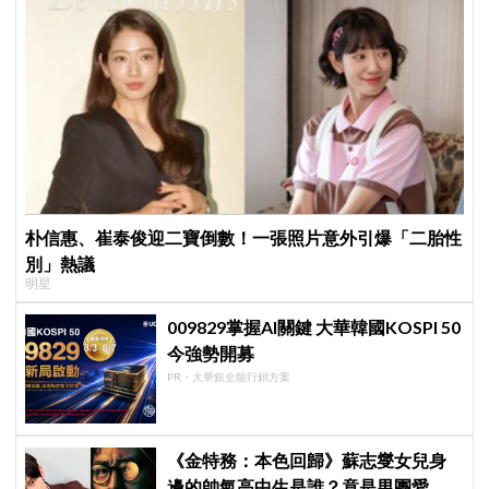
朴信惠、崔泰俊迎二寶倒數！一張照片意外引爆「二胎性
別」熱議
明星
009829掌握AI關鍵 大華韓國KOSPI 50
今強勢開募
PR・大華銀全能行銷方案
《金特務：本色回歸》蘇志燮女兒身
邊的帥氣高中生是誰？竟是男團愛