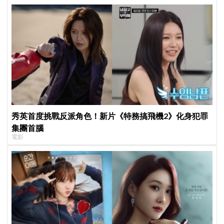
秀英首度挑戰反派角色！新片《特務搞飛機2》化身犯罪
集團首腦
電影