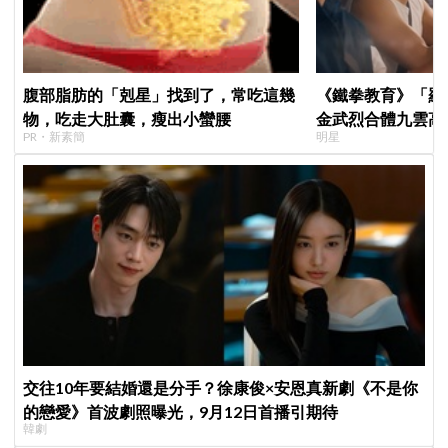
腹部脂肪的「剋星」找到了，常吃這幾
《鐵拳教育》「羅
物，吃走大肚囊，瘦出小蠻腰
金武烈合體九雲高
PR・新素簡
明星
嚇壞反應笑翻劇迷
交往10年要結婚還是分手？徐康俊×安恩真新劇《不是你
的戀愛》首波劇照曝光，9月12日首播引期待
韓劇