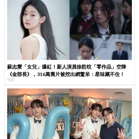
蘇志燮「女兒」爆紅！新人演員徐貹旼「零作品」空降
《金部長》，316萬舊片被挖出網驚呆：星味藏不住！
明星