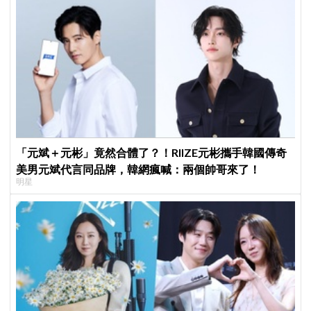
「元斌＋元彬」竟然合體了？！RIIZE元彬攜手韓國傳奇
美男元斌代言同品牌，韓網瘋喊：兩個帥哥來了！
明星