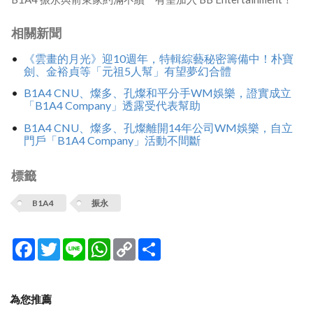
相關新聞
《雲畫的月光》迎10週年，特輯綜藝秘密籌備中！朴寶
劍、金裕貞等「元祖5人幫」有望夢幻合體
B1A4 CNU、燦多、孔燦和平分手WM娛樂，證實成立
「B1A4 Company」透露受代表幫助
B1A4 CNU、燦多、孔燦離開14年公司WM娛樂，自立
門戶「B1A4 Company」活動不間斷
標籤
B1A4
振永
Facebook
Twitter
Line
WhatsApp
Copy
分
Link
享
為您推薦