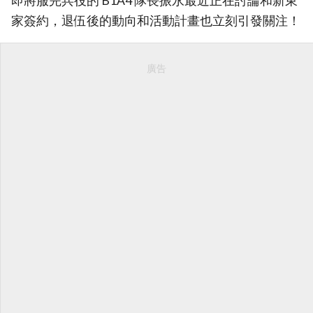
即將服完兵役的 B1A4 隊長振永最近正在討論和新東
家簽約，退伍後的動向和活動計畫也立刻引發關注！
廣告