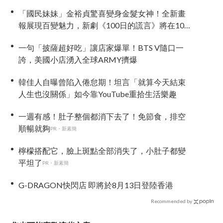
「國民妹妹」金裕貞驚喜變身金髮女神！全新畫
報展現百變魅力，新劇《100日的謊言》將在10月
首播
一句「披薩超好吃」讓店家爆單！BTS V隨口一
誇，美國小店湧入全球ARMY擠爆
韓佳人自曝曾陷入倦怠期！坦言「就算今天結束
人生也沒關係」如今靠YouTube重拾生活樂趣
一週有感！肚子整個都消下去了！免節食，排空
順暢就夠
PR・新素簡
檸檬搭配它，臉上斑點全部消失了，小肚子都變
平坦了
PR・新素簡
G-DRAGON快閃店 即將於8月13日登陸香港
Recommended by