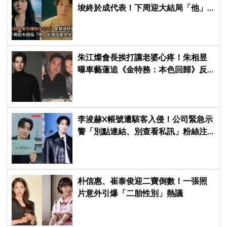
埈終於成代表！下周迎大結局「他」
出現成最大伏筆
朱江燦會長挨打讓老婆心疼！朱相昱
曝車藝蓮追《金特務：本色回歸》反
應：「是不是打得太狠了？」
李浚赫X帳號遭駭客入侵！公司緊急示
警「別點連結、別查看私訊」粉絲注
意了
朴信惠、崔泰俊迎二寶倒數！一張照
片意外引爆「二胎性別」熱議