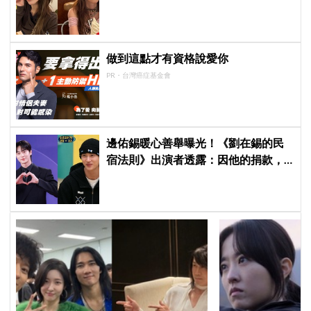
超羨慕少女時代」
做到這點才有資格說愛你
PR・台灣癌症基金會
邊佑錫暖心善舉曝光！《劉在錫的民
宿法則》出演者透露：因他的捐款，
兒童患者順利完成治療