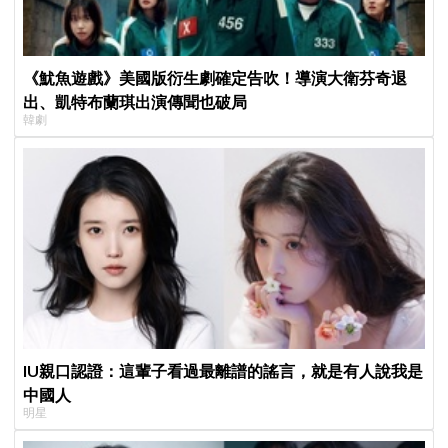
《魷魚遊戲》美國版衍生劇確定告吹！導演大衛芬奇退
出、凱特布蘭琪出演傳聞也破局
韓劇
IU親口認證：這輩子看過最離譜的謠言，就是有人說我是
中國人
明星