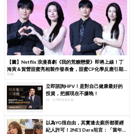
【圖】Netflix 浪漫喜劇《我的荒糖戀愛》即將上線！丁
海寅＆賀營甜蜜亮相製作發表會，甜蜜CP化學反應引期
韓劇
待
立即諮詢HPV！是對自己健康最好的
投資，把握現在不嫌晚！
PR・台灣癌症基金會
以為YG很自由，其實連去廁所都要經
紀人許可！2NE1 Dara坦言：「當年