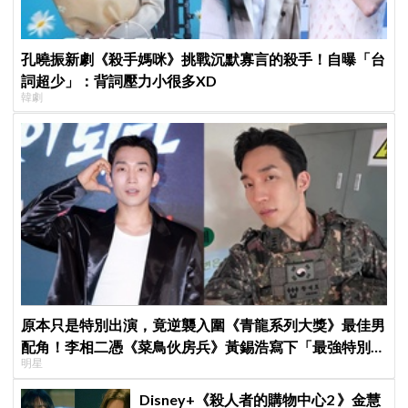
孔曉振新劇《殺手媽咪》挑戰沉默寡言的殺手！自曝「台
詞超少」：背詞壓力小很多XD
韓劇
原本只是特別出演，竟逆襲入圍《青龍系列大獎》最佳男
配角！李相二憑《菜鳥伙房兵》黃錫浩寫下「最強特別出
明星
演」傳奇
Disney+《殺人者的購物中心2 》金慧