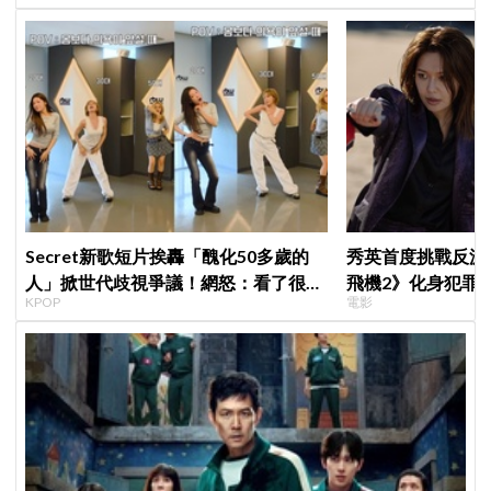
Secret新歌短片挨轟「醜化50多歲的
秀英首度挑戰反派
人」掀世代歧視爭議！網怒：看了很不
飛機2》化身犯罪
KPOP
電影
舒服