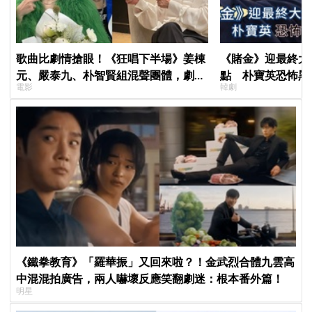
歌曲比劇情搶眼！《狂唱下半場》姜棟
《賭金》迎最終大
元、嚴泰九、朴智賢組混聲團體，劇中
點 朴寶英恐怖黑
電影
韓劇
曲《Love Is》超洗腦
《鐵拳教育》「羅華振」又回來啦？！金武烈合體九雲高
中混混拍廣告，兩人嚇壞反應笑翻劇迷：根本番外篇！
明星