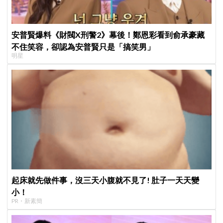
安普賢爆料《財閥X刑警2》幕後！鄭恩彩看到俞承豪藏
不住笑容，卻認為安普賢只是「搞笑男」
明星
起床就先做件事，沒三天小腹就不見了! 肚子一天天變
小！
PR・新素簡