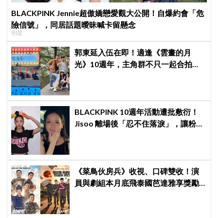
BLACKPINK Jennie超傲嬌戀愛觀大公開！自爆約會「危
險信號」，同居話題曖昧喊卡留懸念
明星
郭東延入伍在即！適逢《雲畫的月
光》10週年，主角群不只一起合拍畫
報，還錄製特別節目
BLACKPINK 10週年活動遭批敷衍！
Jisoo 離場後「忍不住落淚」，讓粉絲
看了好心疼
《菜鳥伙房兵》收視、口碑雙收！演
員與劇組本月底飛泰國芭達雅享獎勵
旅行，慶祝亮眼成績