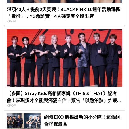
限額40人＋提前2天突襲！BLACKPINK 10週年活動遭轟
「敷衍」，YG急證實：4人確定完全體出席
KPOP
【多圖】Stray Kids亮相新專輯《THIS & THAT》記者
會！展現多才全能與滿滿自信，預告「以熱治熱」炸裂夏
KPOP
日音樂圈
網傳 EXO 將推出新的小分隊！這個組
合呼聲最高