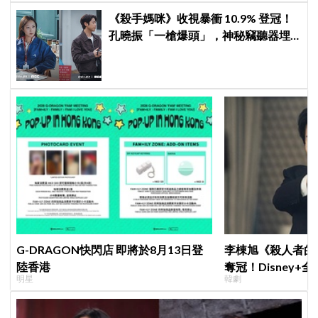
《殺手媽咪》收視暴衝 10.9% 登冠！
孔曉振「一槍爆頭」，神秘竊聽器埋
伏筆
G-DRAGON快閃店 即將於8月13日登
李棟旭《殺人者的
陸香港
奪冠！Disney
明星
韓劇
紀錄