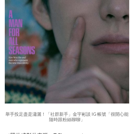
舉手投足盡是瀟灑！「社群新手」金宇彬談 IG 帳號「很開心能
隨時跟粉絲聊聊」