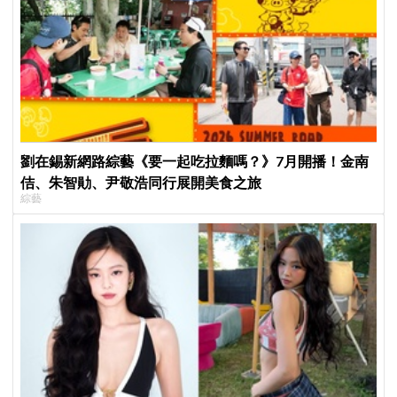
劉在錫新網路綜藝《要一起吃拉麵嗎？》7月開播！金南
佶、朱智勛、尹敬浩同行展開美食之旅
綜藝