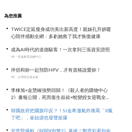
為您推薦
TWICE定延瘦身成功美出新高度！親姊孔升妍暖
心陪伴感動全網：多虧她救了我才恢復健康
成為AI時代的道德駭客！一次拿到三張資安證照
PR・恆逸教育訓練中心
伴侶和妳一起預防HPV，才有資格說愛妳！
PR・台灣癌症基金會
李棟旭×金慧峻強勢回歸！《殺人者的購物中心
2》畫報公開，死而復生叔叔×蛻變姪女迎戰全新
危機！
韓國政府把國旗印反？！SJ金希澈氣炸痛罵「X瘋
了吧」，崔始源也發聲挺爆
安普賢爆料《財閥X刑警2》幕後！鄭恩彩看到俞