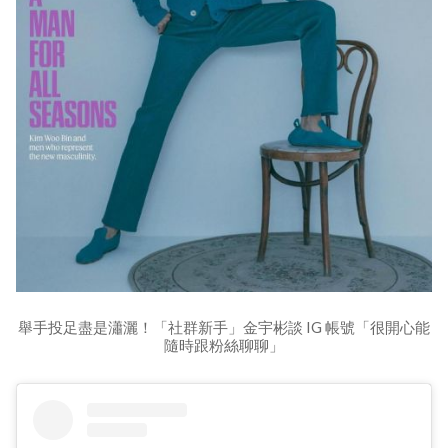
舉手投足盡是瀟灑！「社群新手」金宇彬談 IG 帳號「很開心能
隨時跟粉絲聊聊」