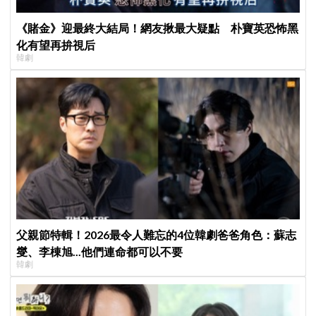
《賭金》迎最終大結局！網友揪最大疑點 朴寶英恐怖黑
化有望再拚視后
韓劇
父親節特輯！2026最令人難忘的4位韓劇爸爸角色：蘇志
燮、李棟旭...他們連命都可以不要
韓劇