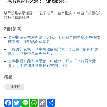
（照片或影片來源：T Singapore）
舉手投足盡是瀟灑！「社群新手」金宇彬談 IG 帳號「很開心能
隨時跟粉絲聊聊」
相關新聞
金宇彬確定主演新劇《天賦》！化身全國墊底高中棒球
隊教練 挑戰熱血成長劇
【影片】玄彬、金宇彬黑白配亮相「第5屆青龍系列大
獎」，爭視帝各展男神魅力
金宇彬眼神藏不住愛意！申敏兒一登台「全程看著愛
妻」，李光洙興奮歡呼到被制止 XD
標籤
金宇彬
Facebook
Twitter
Line
WhatsApp
Copy
分
Link
享