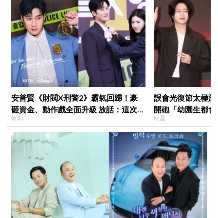
安普賢《財閥X刑警2》霸氣回歸！豪
誤會光復節太極旗
砸資金、動作戲全面升級 放話：這次要
開砲「幼園生都會
韓劇
明星
超越第一季
歉：是我蠢