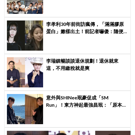
李孝利30年前街訪瘋傳，「滿滿膠原
蛋白」嫩樣出土！前記者嚇傻：隨便
選到傳奇
李瑞鎮暢談談退休規劃！退休就來
這，不用繳稅就是爽
意外與SHINee珉豪促成「SM
Run」！東方神起最強昌珉：「原本想
見好就收的」