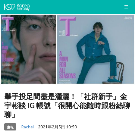
舉手投足間盡是瀟灑！「社群新手」金
宇彬談 IG 帳號「很開心能隨時跟粉絲聊
聊」
Rachel
2021年2月5日 10:50
畫報