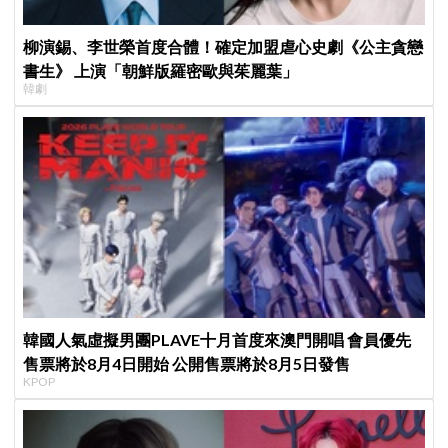
柳演錫、李世榮首度合體！確定加盟虐心史劇《公主貪戀
書生》 上演「朝鮮版羅密歐與茱麗葉」
韓劇
韓國人氣虛擬男團PLAVE十月首度來澳門開唱 會員優先
售票將於8月4日開始 公開售票將於8月5日發售
KPOP