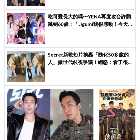
席
吃可愛長大的嗎〜YENA再度攻台許願
跳到60歲：「Jigumi我很感動！今天
不回家了！」
Secret新歌短片挨轟「醜化50多歲的
人」掀世代歧視爭議！網怒：看了很
不舒服