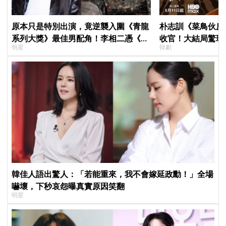
原本只是特別出演，竟逆襲入圍《青龍
朴志訓《菜鳥伙房兵
系列大獎》最佳男配角！李相二憑《菜
收官！大結局驚現
明星
韓劇
鳥伙房兵》黃錫浩寫下「最強特別出
蛋，劇迷瘋狂敲碗
演」傳奇
韓佳人語出驚人：「若能重來，我不會嫁延政勳！」全場
嚇壞，下秒哀怨曝真實原因笑翻
明星