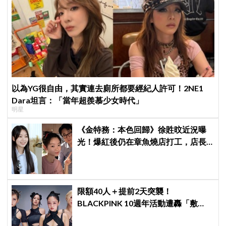
以為YG很自由，其實連去廁所都要經紀人許可！2NE1
Dara坦言：「當年超羨慕少女時代」
明星
《金特務：本色回歸》徐貹旼近況曝
光！爆紅後仍在章魚燒店打工，店長
驚呼：「妳怎麼會在這裡？」
限額40人＋提前2天突襲！
BLACKPINK 10週年活動遭轟「敷
衍」，YG急證實：4人確定完全體出