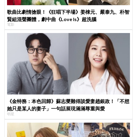
歌曲比劇情搶眼！《狂唱下半場》姜棟元、嚴泰九、朴智
賢組混聲團體，劇中曲《Love Is》超洗腦
電影
《金特務：本色回歸》蘇志燮難得談愛妻趙銀政！「不想
她只是某人的妻子」一句話展現滿滿尊重與愛
明星