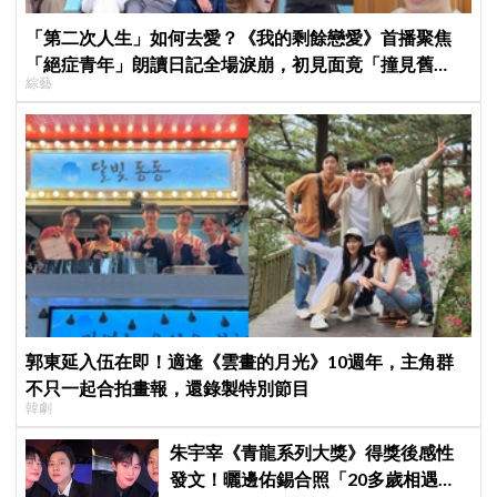
「第二次人生」如何去愛？《我的剩餘戀愛》首播聚焦
「絕症青年」朗讀日記全場淚崩，初見面竟「撞見舊
綜藝
識」！
郭東延入伍在即！適逢《雲畫的月光》10週年，主角群
不只一起合拍畫報，還錄製特別節目
韓劇
朱宇宰《青龍系列大獎》得獎後感性
發文！曬邊佑錫合照「20多歲相遇，