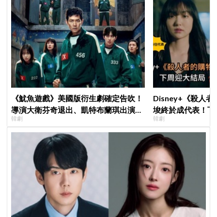
《魷魚遊戲》美國版衍生劇確定告吹！
Disney+《殺人
導演大衛芬奇退出、凱特布蘭琪出演傳
埈終於成代表！下
韓劇
韓劇
聞也破局
現成最大伏筆