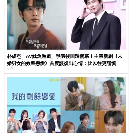
朴成焄「AV魷魚遊戲」爭議後回歸螢幕！主演新劇《未
婚男女的效率戀愛》首度談復出心情：比以往更謹慎
明星