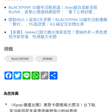
BLACKPINK 10週年活動惹議！Jisoo親自道歉安慰
BLINK，真摯心聲讓韓網直呼：「看了心裡好暖」
限額40人＋提前2天突襲！BLACKPINK 10週年活動遭轟
「敷衍」，YG急證實：4人確定完全體出席
【多圖】Jennie公開大膽火辣新造型！蕾絲內衣＋黑色透
視洋裝登場 性感魅力全開
標籤
BLACKPINK
JENNIE
Facebook
Twitter
Line
WhatsApp
Copy
分
Link
享
為您推薦
《Kpop 獵魔女團》奧斯卡榮獲兩大獎項！台下歐
美頂級明星拿著應援棒變身小粉絲應援