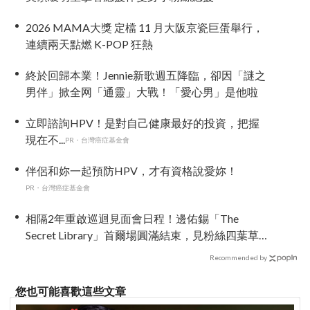
2026 MAMA大獎 定檔 11 月大阪京瓷巨蛋舉行，
連續兩天點燃 K-POP 狂熱
終於回歸本業！Jennie新歌週五降臨，卻因「謎之
男伴」掀全网「通靈」大戰！「愛心男」是他啦
立即諮詢HPV！是對自己健康最好的投資，把握
現在不...
PR・台灣癌症基金會
伴侶和妳一起預防HPV，才有資格說愛妳！
PR・台灣癌症基金會
相隔2年重啟巡迴見面會日程！邊佑錫「The
Secret Library」首爾場圓滿結束，見粉絲四葉草
應援淚眼汪汪
Recommended by
您也可能喜歡這些文章