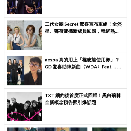
如今一起站上頒獎舞台」
二代女團 Secret 驚喜宣布重組！全烋
星、鄭荷娜攜新成員回歸，韓網熱
議：非要選新成員嗎？
aespa 真的用上「權志龍使用券」？
GD 驚喜助陣新曲〈WDA〉Feat.，夢
幻組合掀起熱烈討論！
TXT 續約後首度正式回歸！黑白荊棘
全新概念預告照引爆話題