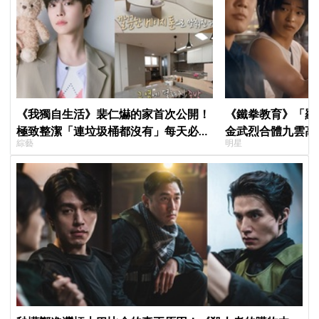
《我獨自生活》裴仁爀的家首次公開！
《鐵拳教育》「羅
極致整潔「連垃圾桶都沒有」每天必做
金武烈合體九雲高
綜藝
明星
一件事
嚇壞反應笑翻劇迷