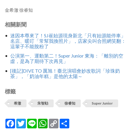
金希澈 徐睿知
相關新聞
迷因本尊來了！SJ崔始源現身新北「只有始源能停車」
名店、暖叮「常幫我換照片」，店家尖叫合照網笑翻：
這輩子不能脫粉了
公演第一、運動第二！Super Junior 東海：「離別的空
虛，是為了期待下次再見」
[後記]DIVE TO 厲旭！臺北演唱會妙改歌詞「珍珠奶
茶」，「奶油年糕」是他的太陽～
標籤
希澈
朱智勛
徐睿知
Super Junior
Facebook
Twitter
Line
WhatsApp
Copy
分
Link
享