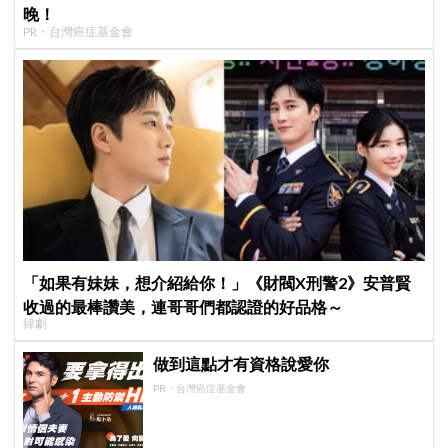
晚！
PR・台灣癌症基金會
「如果有妹妹，想介紹給你！」《財閥X刑警2》安普賢
收過的最棒讚美，連哥哥們都認證的好品格～
韓劇
做到這點才有資格說愛你
PR・台灣癌症基金會