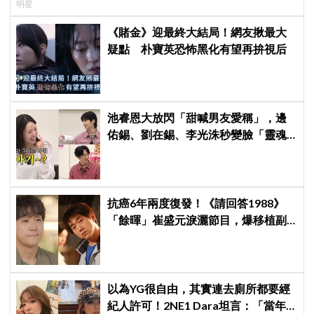
明星
《賭金》迎最終大結局！網友揪最大
疑點 朴寶英恐怖黑化有望再拚視后
池睿恩大放閃「甜喊男友愛稱」，邊
佑錫、劉在錫、李光洙秒變臉「靈魂
出竅」！網笑瘋：被戀愛酸臭味熏暈
抗癌6年兩度復發！《請回答1988》
「餘暉」崔盛元淚灑節目，爆移植副
作用：指甲龜裂、呼吸喘
以為YG很自由，其實連去廁所都要經
紀人許可！2NE1 Dara坦言：「當年