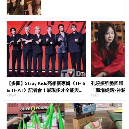
超羨慕少女時代」
【多圖】Stray Kids亮相新專輯《THIS
孔曉振強勢回歸！
& THAT》記者會！展現多才全能與滿
「職場媽媽×神秘
KPOP
韓劇
滿自信，預告「以熱治熱」炸裂夏日音
鄭準元展開反差夫
樂圈