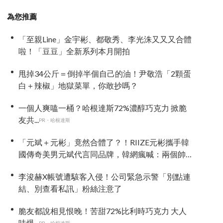
為您推薦
「至親Line」金宇彬、都敬秀、李光洙又又又合體
啦！「豆豆」全新系列本月開拍
甩掉34公斤＝倒掉半個自己的油！尹敬浩「2顆蛋
白＋辣椒」地獄菜單，你敢抄嗎？
一個人爽嗑一桶？哈根達斯72%濃醇巧克力 掀脆
友共...
PR・哈根達斯
「元斌＋元彬」竟然合體了？！RIIZE元彬攜手韓
國傳奇美男元斌代言同品牌，韓網瘋喊：兩個帥
哥來了！
李浚赫X帳號遭駭客入侵！公司緊急示警「別點連
結、別查看私訊」粉絲注意了
脆友都說相見恨晚！苦甜72%比利時巧克力 大人
味爆...
PR・哈根達斯