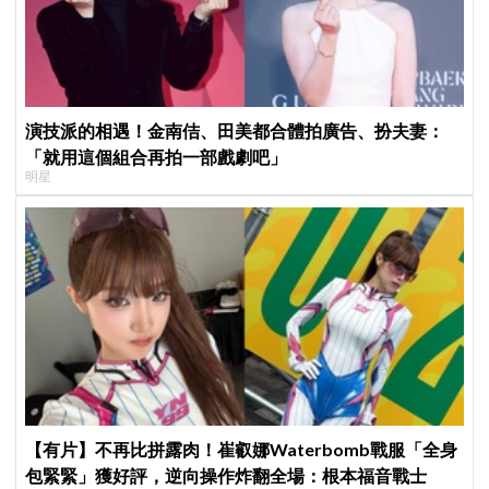
演技派的相遇！金南佶、田美都合體拍廣告、扮夫妻：
「就用這個組合再拍一部戲劇吧」
明星
【有片】不再比拼露肉！崔叡娜Waterbomb戰服「全身
包緊緊」獲好評，逆向操作炸翻全場：根本福音戰士