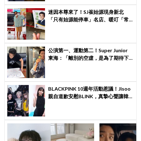
迷因本尊來了！SJ崔始源現身新北
「只有始源能停車」名店、暖叮「常
幫我換照片」，店家尖叫合照網笑
翻：這輩子不能脫粉了
公演第一、運動第二！Super Junior
東海：「離別的空虛，是為了期待下
次再見」
BLACKPINK 10週年活動惹議！Jisoo
親自道歉安慰BLINK，真摯心聲讓韓
網直呼：「看了心裡好暖」