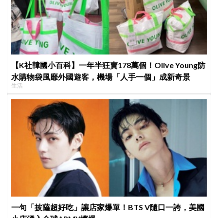
【K社韓國小百科】一年半狂賣178萬個！Olive Young防
水購物袋風靡外國遊客，機場「人手一個」成新奇景
生活
一句「披薩超好吃」讓店家爆單！BTS V隨口一誇，美國