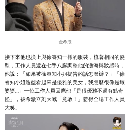
金希澈
接下來他也換上與徐睿知一樣的服裝，梳著相同的髮
型，工作人員還在七手八腳調整他的瀏海與妝感時，
他說：「如果被徐睿知小姐提告的話怎麼辦？」「徐
睿知小姐造型看起來是優雅的美女，我怎麼很像是壞
婆婆…」一位工作人員回應他「是很優雅不過有點奇
怪」，被希澈立刻大喊「竟敢！」惹得全場工作人員
大笑。