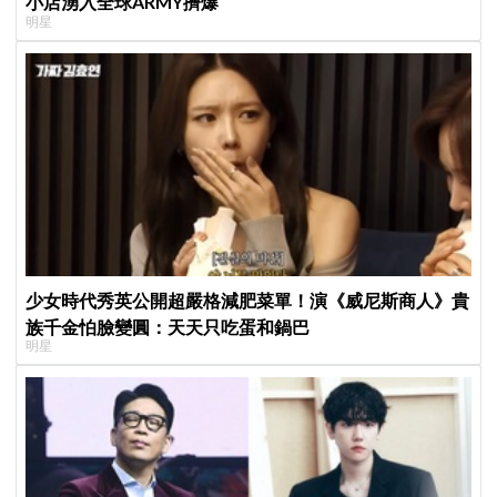
小店湧入全球ARMY擠爆
明星
少女時代秀英公開超嚴格減肥菜單！演《威尼斯商人》貴
族千金怕臉變圓：天天只吃蛋和鍋巴
明星