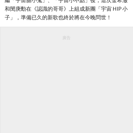
繼「宇宙膽小鬼」、「宇宙小不點」後，這次金希澈
和閔庚勳在《認識的哥哥》上組成新團「宇宙 HIP 小
子」，準備已久的新歌也終於將在今晚問世！
廣告