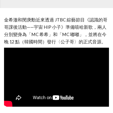
金希澈和閔庚勳近來透過 JTBC 綜藝節目《認識的哥
哥課後活動——宇宙 HIP 小子》準備嘻哈新歌，兩人
分別變身為「MC 希希」和「MC 嘟嘟」，並將在今
晚 12 點（韓國時間）發行〈公子哥〉的正式音源。