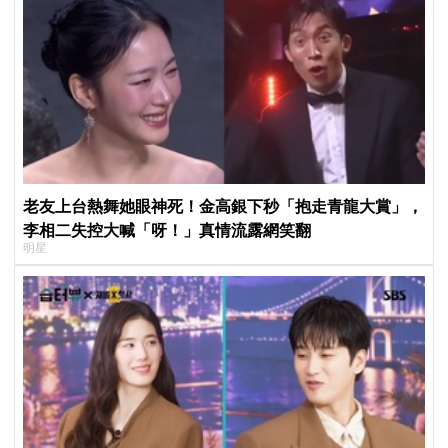
老友上台熱舞她眼神死！金高銀下秒「抱走青龍大賞」，
李相二失控大喊「呀！」真情流露網笑翻
明星