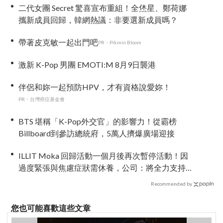
二代女團 Secret 驚喜宣布重組！全烋星、鄭荷娜
攜新成員回歸，韓網熱議：非要選新成員嗎？
帶著皮克敏一起出門吧
PR・Pikmin Bloom
激新 K-Pop 男團 EMOTI:M 8月9日襲港
伴侶和妳一起預防HPV，才有資格說愛妳！
PR・台灣癌症基金會
BTS 堪稱「K-Pop外交官」的影響力！從霸榜
Billboard到參訪總統府，5萬人擠爆廣場迎接
ILLIT Moka 回歸活動一個月後再次暫停活動！因
過度緊張與焦慮症狀需休養，公司：將全力支持
恢復健康
Recommended by
您也可能喜歡這些文章