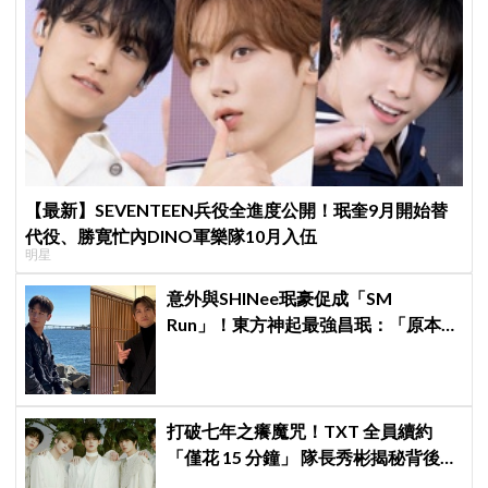
【最新】SEVENTEEN兵役全進度公開！珉奎9月開始替
代役、勝寛忙內DINO軍樂隊10月入伍
明星
意外與SHINee珉豪促成「SM
Run」！東方神起最強昌珉：「原本想
見好就收的」
打破七年之癢魔咒！TXT 全員續約
「僅花 15 分鐘」 隊長秀彬揭秘背後原
因：大家都帶好了答案！