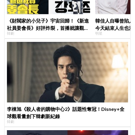
《財閥家的小兒子》宇宙回歸！《新進
韓佳人自曝曾陷入
社員姜會長》好評炸裂，首播就讓觀眾
今天結束人生也沒
韓劇
明星
多巴胺爆表
YouTube重拾生
李棟旭《殺人者的購物中心2》話題性奪冠！Disney+全
球觀看量創下韓劇新紀錄
韓劇