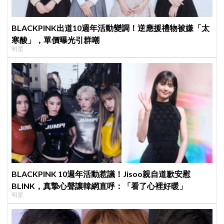
BLACKPINK出道10週年活動變調！逆應援禮物被嫌「太
寒酸」，單價曝光引群嘲
明星
BLACKPINK 10週年活動惹議！Jisoo親自道歉安慰
BLINK，真摯心聲讓韓網直呼：「看了心裡好暖」
明星