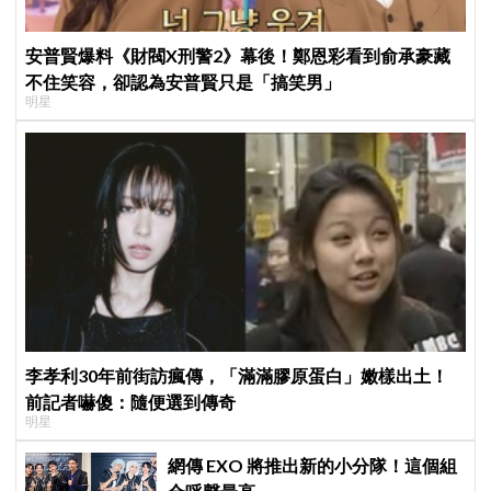
安普賢爆料《財閥X刑警2》幕後！鄭恩彩看到俞承豪藏
不住笑容，卻認為安普賢只是「搞笑男」
明星
李孝利30年前街訪瘋傳，「滿滿膠原蛋白」嫩樣出土！
前記者嚇傻：隨便選到傳奇
明星
網傳 EXO 將推出新的小分隊！這個組