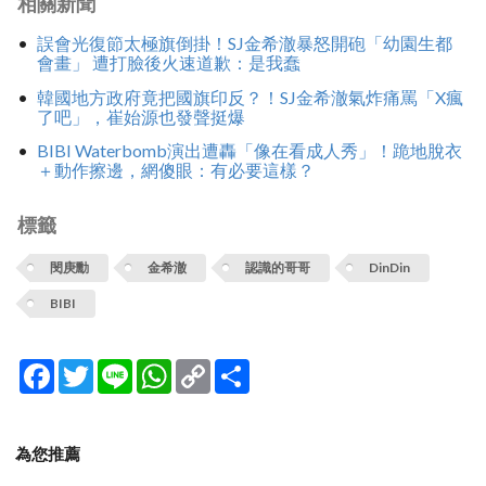
相關新聞
誤會光復節太極旗倒掛！SJ金希澈暴怒開砲「幼園生都
會畫」 遭打臉後火速道歉：是我蠢
韓國地方政府竟把國旗印反？！SJ金希澈氣炸痛罵「X瘋
了吧」，崔始源也發聲挺爆
BIBI Waterbomb演出遭轟「像在看成人秀」！跪地脫衣
＋動作擦邊，網傻眼：有必要這樣？
標籤
閔庚勳
金希澈
認識的哥哥
DinDin
BIBI
Facebook
Twitter
Line
WhatsApp
Copy
分
Link
享
為您推薦