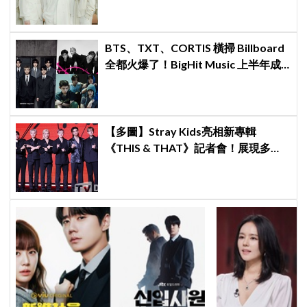
BTS、TXT、CORTIS 橫掃 Billboard
全都火爆了！BigHit Music 上半年成
績單太驚人
【多圖】Stray Kids亮相新專輯
《THIS & THAT》記者會！展現多才
全能與滿滿自信，預告「以熱治熱」
炸裂夏日音樂圈