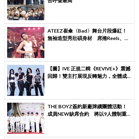
合呼聲最高
ATEEZ崔傘〈Bad〉舞台片段爆紅！
無袖造型秀壯碩身材 席捲Reels、
Shorts演算法
【圖】IVE 正規二輯《REVIVE+》震撼
回歸！雙主打展現反轉魅力，全體成
員「個人單曲」全數收錄！
THE BOYZ簽約新廠牌續團體活動！
成員NEW缺席合約 將以9人體制重
啟新篇章