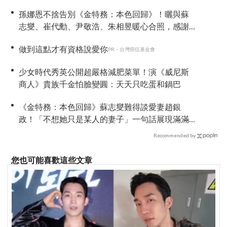
孫娜恩不捨告別《金特務：本色回歸》！曬與蘇
志燮、崔代勳、尹敬浩、朱相昱暖心合照，感謝
劇組與粉絲陪伴
做到這點才有資格說愛你
PR・台灣癌症基金會
少女時代秀英公開超嚴格減肥菜單！演《威尼斯
商人》貴族千金怕臉變圓：天天只吃蛋和鍋巴
《金特務：本色回歸》蘇志燮難得談愛妻趙銀
政！「不想她只是某人的妻子」一句話展現滿滿
尊重與愛
Recommended by
您也可能喜歡這些文章