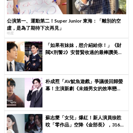
公演第一、運動第二！Super Junior 東海：「離別的空
虛，是為了期待下次再見」
明星
「如果有妹妹，想介紹給你！」《財
閥X刑警2》安普賢收過的最棒讚美，
連哥哥們都認證的好品格～
朴成焄「AV魷魚遊戲」爭議後回歸螢
幕！主演新劇《未婚男女的效率戀
愛》首度談復出心情：比以往更謹慎
蘇志燮「女兒」爆紅！新人演員徐貹
旼「零作品」空降《金部長》，316萬
舊片被挖出網驚呆：星味藏不住！