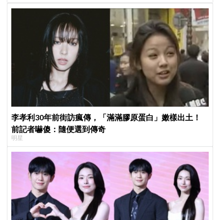
李孝利30年前街訪瘋傳，「滿滿膠原蛋白」嫩樣出土！
前記者嚇傻：隨便選到傳奇
明星