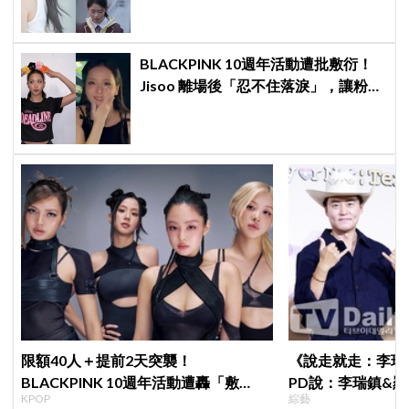
BLACKPINK 10週年活動遭批敷衍！
Jisoo 離場後「忍不住落淚」，讓粉絲
看了好心疼
限額40人＋提前2天突襲！
《說走就走：李瑞
BLACKPINK 10週年活動遭轟「敷
PD說：李瑞鎮&
KPOP
綜藝
衍」，YG急證實：4人確定完全體出席
劇的男女主角一樣