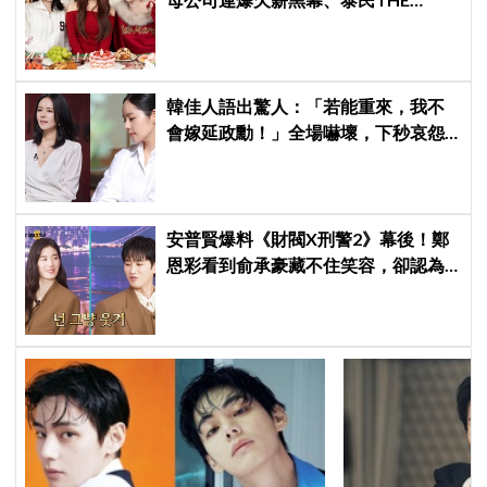
BOYZ李昇基集體逃亡
韓佳人語出驚人：「若能重來，我不
會嫁延政勳！」全場嚇壞，下秒哀怨
曝真實原因笑翻
安普賢爆料《財閥X刑警2》幕後！鄭
恩彩看到俞承豪藏不住笑容，卻認為
安普賢只是「搞笑男」