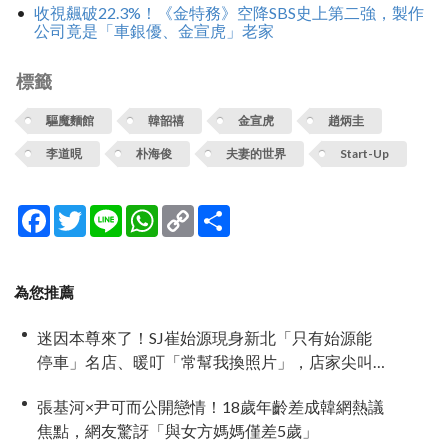
收視飆破22.3%！《金特務》空降SBS史上第二強，製作
公司竟是「車銀優、金宣虎」老家
標籤
驅魔麵館
韓韶禧
金宣虎
趙炳圭
李道晛
朴海俊
夫妻的世界
Start-Up
Facebook
Twitter
Line
WhatsApp
Copy
分
Link
享
為您推薦
迷因本尊來了！SJ崔始源現身新北「只有始源能
停車」名店、暖叮「常幫我換照片」，店家尖叫
合照網笑翻：這輩子不能脫粉了
張基河×尹可而公開戀情！18歲年齡差成韓網熱議
焦點，網友驚訝「與女方媽媽僅差5歲」