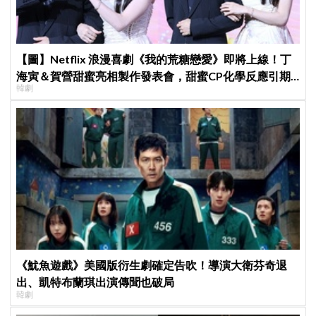
【圖】Netflix 浪漫喜劇《我的荒糖戀愛》即將上線！丁
海寅＆賀營甜蜜亮相製作發表會，甜蜜CP化學反應引期
韓劇
待
《魷魚遊戲》美國版衍生劇確定告吹！導演大衛芬奇退
出、凱特布蘭琪出演傳聞也破局
韓劇