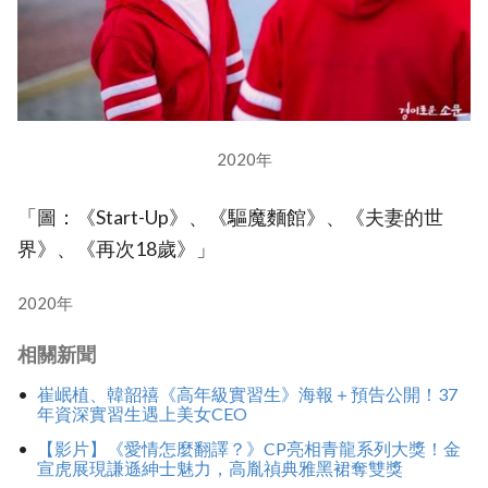
2020年
「圖：《Start-Up》、《驅魔麵館》、《夫妻的世
界》、《再次18歲》」
2020年
相關新聞
崔岷植、韓韶禧《高年級實習生》海報＋預告公開！37
年資深實習生遇上美女CEO
【影片】《愛情怎麼翻譯？》CP亮相青龍系列大獎！金
宣虎展現謙遜紳士魅力，高胤禎典雅黑裙奪雙獎