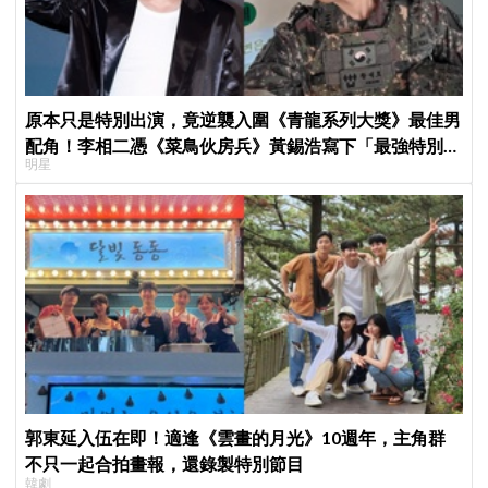
原本只是特別出演，竟逆襲入圍《青龍系列大獎》最佳男
配角！李相二憑《菜鳥伙房兵》黃錫浩寫下「最強特別出
明星
演」傳奇
郭東延入伍在即！適逢《雲畫的月光》10週年，主角群
不只一起合拍畫報，還錄製特別節目
韓劇