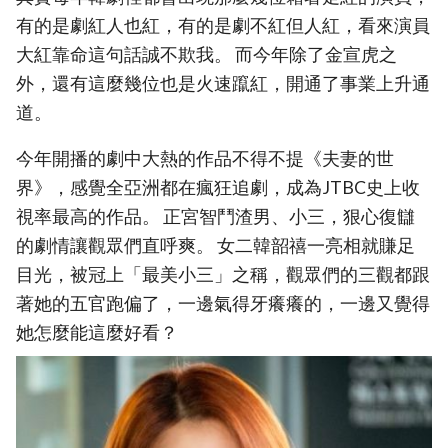
有的是劇紅人也紅，有的是劇不紅但人紅，看來演員
大紅靠命這句話誠不欺我。 而今年除了金宣虎之
外，還有這麼幾位也是火速躥紅，開通了事業上升通
道。
今年開播的劇中大熱的作品不得不提《夫妻的世
界》，感覺全亞洲都在瘋狂追劇，成為JTBC史上收
視率最高的作品。 正宮智鬥渣男、小三，狠心復讎
的劇情讓觀眾們直呼爽。 女二韓韶禧一亮相就賺足
目光，被冠上「最美小三」之稱，觀眾們的三觀都跟
著她的五官跑偏了，一邊氣得牙癢癢的，一邊又覺得
她怎麼能這麼好看？