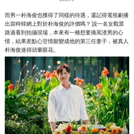
而男一朴海俊也獲得了同樣的待遇，還記得電視劇播
出當時韓網上對於朴海俊的評價嗎？ 說一名女觀眾
路過看到拍攝現場，本來有一種想要痛駡渣男的心
情，結果差點心甘情願變成他的第三任妻子，被真人
朴海俊迷得頭暈眼花。