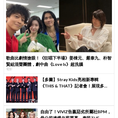
歌曲比劇情搶眼！《狂唱下半場》姜棟元、嚴泰九、朴智
賢組混聲團體，劇中曲《Love Is》超洗腦
電影
【多圖】Stray Kids亮相新專輯
《THIS & THAT》記者會！展現多才
全能與滿滿自信，預告「以熱治熱」
炸裂夏日音樂圈
自由了！VIVIZ告贏惡劣所屬社BPM，
母公司連爆欠薪黑幕、泰民THE