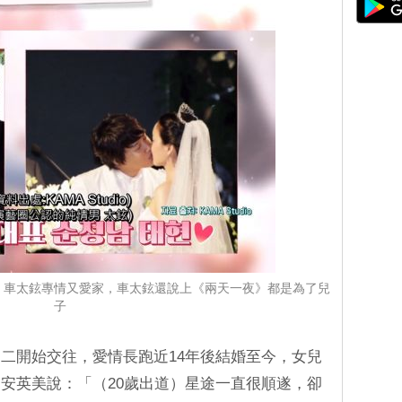
」車太鉉專情又愛家，車太鉉還說上《兩天一夜》都是為了兒
子
二開始交往，愛情長跑近14年後結婚至今，女兒
安英美說：「（20歲出道）星途一直很順遂，卻