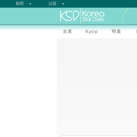
新聞
話題