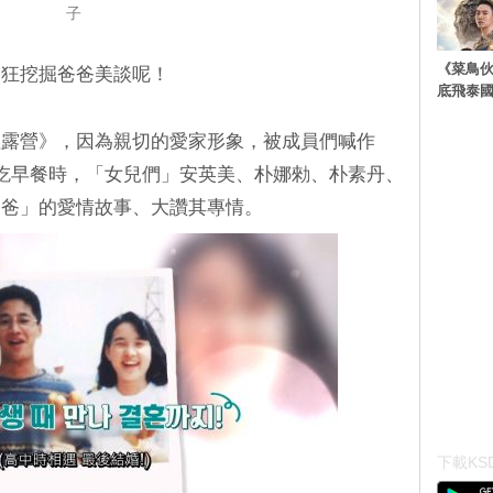
子
《菜鳥
們狂挖掘爸爸美談呢！
底飛泰
性露營》，因為親切的愛家形象，被成員們喊作
吃早餐時，「女兒們」安英美、朴娜勑、朴素丹、
爸爸」的愛情故事、大讚其專情。
下載KSD