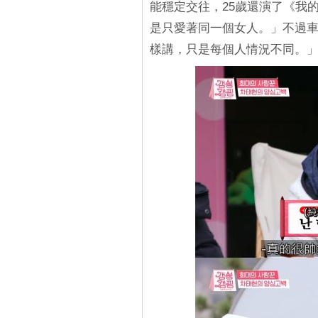
能穩定交往，25歲還演了《我
是只愛著同一個女人。」不過
樣講，只是每個人情況不同。