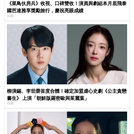
《菜鳥伙房兵》收視、口碑雙收！演員與劇組本月底飛泰
國芭達雅享獎勵旅行，慶祝亮眼成績
韓劇
柳演錫、李世榮首度合體！確定加盟虐心史劇《公主貪戀
書生》 上演「朝鮮版羅密歐與茱麗葉」
韓劇