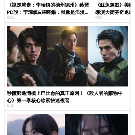
《說走就走：李瑞鎮的德州德州》藝瑟
《魷魚遊戲》美國
PD說：李瑞鎮&羅暎錫，就像是浪漫喜
導演大衛芬奇退出
綜藝
韓劇
劇的男女主角一樣XD
聞也破局
秒懂鄭進灣槓上巴比侖的真正原因！《殺人者的購物中
心》第一季核心線索快速複習
韓劇