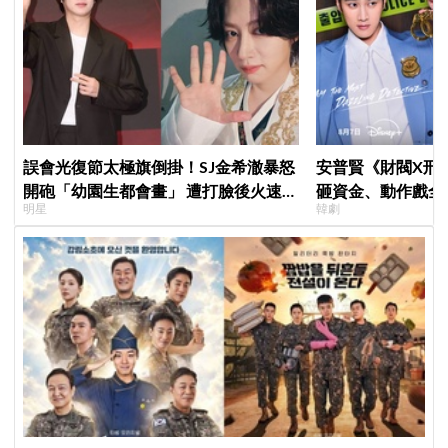
誤會光復節太極旗倒掛！SJ金希澈暴怒
安普賢《財閥X刑
開砲「幼園生都會畫」 遭打臉後火速道
砸資金、動作戲全
明星
韓劇
歉：是我蠢
超越第一季