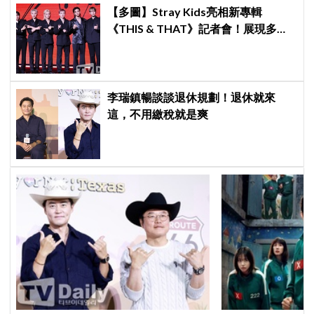
【多圖】Stray Kids亮相新專輯
《THIS & THAT》記者會！展現多才
全能與滿滿自信，預告「以熱治熱」
炸裂夏日音樂圈
李瑞鎮暢談談退休規劃！退休就來
這，不用繳稅就是爽