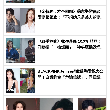
《金特務：本色回歸》蘇志燮難得談
愛妻趙銀政！「不想她只是某人的妻
子」一句話展現滿滿尊重與愛
《殺手媽咪》收視暴衝 10.9% 登冠！
孔曉振「一槍爆頭」，神秘竊聽器埋
伏筆
BLACKPINK Jennie超傲嬌戀愛觀大公
開！自爆約會「危險信號」，同居話
題曖昧喊卡留懸念