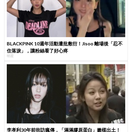
BLACKPINK 10週年活動遭批敷衍！Jisoo 離場後「忍不
住落淚」，讓粉絲看了好心疼
明星
李孝利30年前街訪瘋傳，「滿滿膠原蛋白」嫩樣出土！