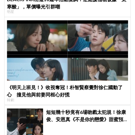
寒酸」，單價曝光引群嘲
明星
《明天上班見！》收視奪冠！朴智賢察覺對徐仁國動了
心 撞見他與前妻同框心好慌
韓劇
短短幾十秒竟有6場吻戲太犯規！徐康
俊、安恩真《不是你的戀愛》甜蜜預
告公開，網友直呼：太期待了！