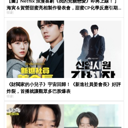
【圖】Netflix 浪漫喜劇《我的荒糖戀愛》即將上線！丁
海寅＆賀營甜蜜亮相製作發表會，甜蜜CP化學反應引期
韓劇
待
《財閥家的小兒子》宇宙回歸！《新進社員姜會長》好評
炸裂，首播就讓觀眾多巴胺爆表
韓劇