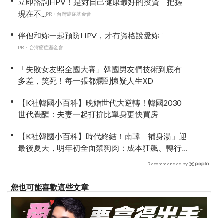
立即諮詢HPV！是對自己健康最好的投資，把握
現在不...
PR・台灣癌症基金會
伴侶和妳一起預防HPV，才有資格說愛妳！
PR・台灣癌症基金會
「失敗女友照全國大賽」韓國男友們技術到底有
多差，笑死！每一張都爛到懷疑人生XD
【K社韓國小百科】晚婚世代大逆轉！韓國2030
世代覺醒：夫妻一起打拚比單身更快買房
【K社韓國小百科】時代終結！南韓「補身湯」迎
最後夏天，明年初全面禁狗肉：成本狂飆、轉行
補助淪杯水車薪
Recommended by
您也可能喜歡這些文章