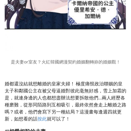
是夫妻or室友？火紅韓國網漫契約婚姻翻轉妳的婚姻觀！
婚都還沒結就想離婚的皇家夫婦！ 極度痛恨政治聯姻的皇
太子和鄰國公主在被父母逼婚對彼此毫無好感，雪上加霜的
是，就連身邊的人也都想盡辦法想要拆散他們…兩人經歷各
種磨難，從形同陌路到互相吸引，最終依然會走上離婚之路
嗎？或者，他們會寫下另一種結局？這漫畫每逢週四就更
新，如想看的話
按此
就可以了！