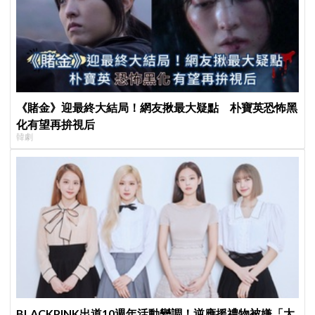
《賭金》迎最終大結局！網友揪最大疑點 朴寶英恐怖黑
化有望再拚視后
韓劇
BLACKPINK出道10週年活動變調！逆應援禮物被嫌「太