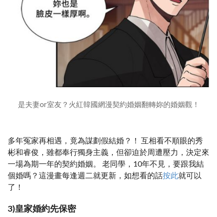
是夫妻or室友？火紅韓國網漫契約婚姻翻轉妳的婚姻觀！
多年冤家再相遇，竟為謀劃假結婚？！ 互相看不順眼的秀
彬和睿俊，雖都奉行獨身主義，但卻迫於周遭壓力，決定來
一場為期一年的契約婚姻。 老同學，10年不見，要跟我結
個婚嗎？這漫畫每逢週二就更新，如想看的話
按此
就可以
了！
3)皇家婚約先保密