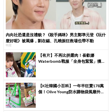
內向社恐還是沒禮貌？《殺手媽咪》男主鄭準元登《玩什
麼好呢》被罵爆，劉在錫、孔曉振狂救場也帶不動
明星
【有片】不再比拼露肉！崔叡娜
Waterbomb戰服「全身包緊緊」獲好
評，逆向操作炸翻全場：根本福音戰
士
【K社韓國小百科】一年半狂賣178萬
個！Olive Young防水購物袋風靡外國
遊客，機場「人手一個」成新奇景