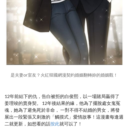
是夫妻or室友？火紅韓國網漫契約婚姻翻轉妳的婚姻觀！
12年前結下的仇，告白被拒的白俊熙，以一場賭局贏得了
姜理竣的賣身契。 12年後結果的緣，他為了擺脫處女鬼冤
魂，她為了避免死於非命， 一對不得不結婚的男女，將發
展出一段緊張又刺激的「觸摸式」愛情故事！這漫畫每逢週
二就更新，如想看的話
按此
就可以了！