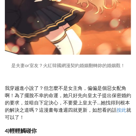
是夫妻or室友？火紅韓國網漫契約婚姻翻轉妳的婚姻觀！
我穿越進小說了？但怎麼不是女主角，偏偏是個惡女配角
啊！為了擺脫不幸的命運，她只好先向皇太子提出保密婚約
的要求，並暗自下定決心，不要愛上皇太子…她找得到根本
的解決之道嗎？這漫畫每逢週四就更新，如想看的話
按此
就
可以了！
4)輕輕觸碰你