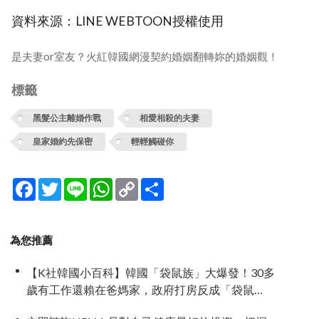
資料來源：LINE WEBTOON授權使用
是夫妻or室友？火紅韓國網漫契約婚姻翻轉妳的婚姻觀！
標籤
黑髮公主離婚作戰
相愛相殺的夫妻
皇家婚約先保密
輕輕觸碰你
Facebook
Twitter
Line
WhatsApp
Copy
分
Link
享
為您推薦
【K社韓國小百科】韓國「袋鼠族」大爆發！30多
歲有工作還賴在爸媽家，政府打房反成「袋鼠
族」推手