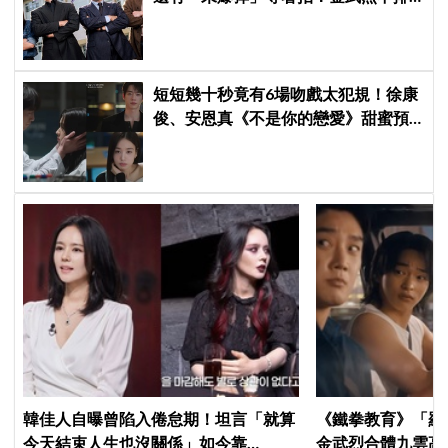
除「打更大」
短短幾十秒竟有6場吻戲太犯規！徐康
俊、安恩真《不是你的戀愛》甜蜜預
告公開，網友直呼：太期待了！
韓佳人自曝曾陷入倦怠期！坦言「就算
《鐵拳教育》「羅
今天結束人生也沒關係」如今靠
金武烈合體九雲高