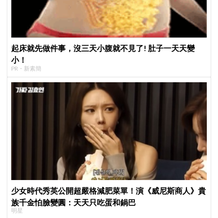
起床就先做件事，沒三天小腹就不見了! 肚子一天天變
小！
PR・新素簡
少女時代秀英公開超嚴格減肥菜單！演《威尼斯商人》貴
族千金怕臉變圓：天天只吃蛋和鍋巴
明星