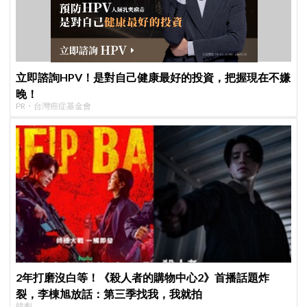
立即諮詢HPV！是對自己健康最好的投資，把握現在不嫌
晚！
PR・台灣癌症基金會
2年打磨沒白等！《殺人者的購物中心2》首播話題炸
裂，李棟旭放話：第三季找我，我就拍
韓劇