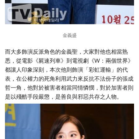
金義盛
而大多飾演反派角色的金義聖，大家對他也相當熟
悉，從電影《屍速列車》到電視劇《W：兩個世界》
都讓人印象深刻，本次他則飾演「彩虹運輸」的代
表，在公權力的死角利用武力來反抗不法份子的張成
哲一角，他對於被害者相當同情憐憫，對於加害者則
是以殘酷手段嚴懲，是善良與邪惡共存之人物。