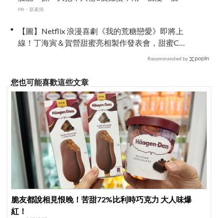
PR・新素簡
【圖】Netflix 浪漫喜劇《我的荒糖戀愛》即將上
線！丁海寅＆賀營甜蜜亮相製作發表會，甜蜜CP
化學反應引期待
Recommended by
您也可能喜歡這些文章
脆友都說相見恨晚！苦甜72%比利時巧克力 大人味爆
紅！