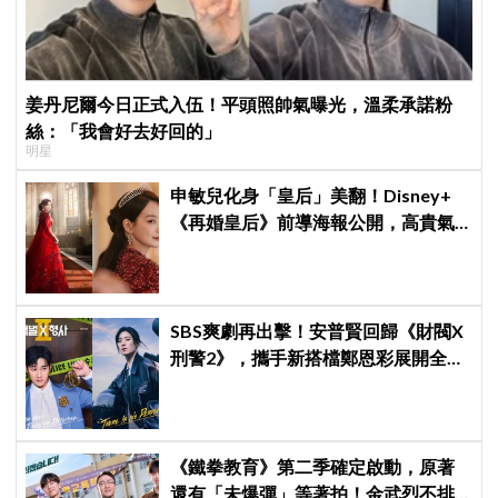
姜丹尼爾今日正式入伍！平頭照帥氣曝光，溫柔承諾粉
絲：「我會好去好回的」
明星
申敏兒化身「皇后」美翻！Disney+
《再婚皇后》前導海報公開，高貴氣
場＋豪華主演陣容讓人超期待！
SBS爽劇再出擊！安普賢回歸《財閥X
刑警2》，攜手新搭檔鄭恩彩展開全新
辦案，8月7日正式開播！
《鐵拳教育》第二季確定啟動，原著
還有「未爆彈」等著拍！金武烈不排