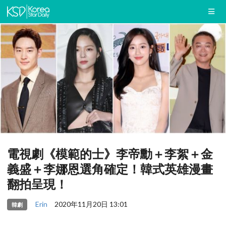
電視劇《模範的士》李帝勳＋李絮＋金
義盛＋李娜恩選角確定！韓式英雄漫畫
翻拍呈現！
Erin
2020年11月20日 13:01
韓劇