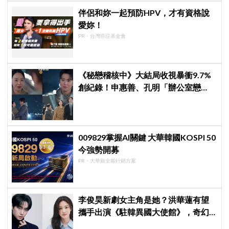
伴侶和妳一起預防HPV，才有資格說
愛妳！
PR・台灣癌症基金會
《秘戀稽核中》大結局收視暴衝9.7%
創紀錄！申惠善、孔明「辦公室戀
情」修成正果，結尾「十指緊扣」甜
到蛀牙
009829掌握AI關鍵 大華韓國KOSPI 50
今強勢開募
PR・大華銀全能行銷方案
李俊昊新劇女主角是她？洪華蓮有望
攜手出演《駐韓異國大使館》，奇幻
羅曼史組合引期待