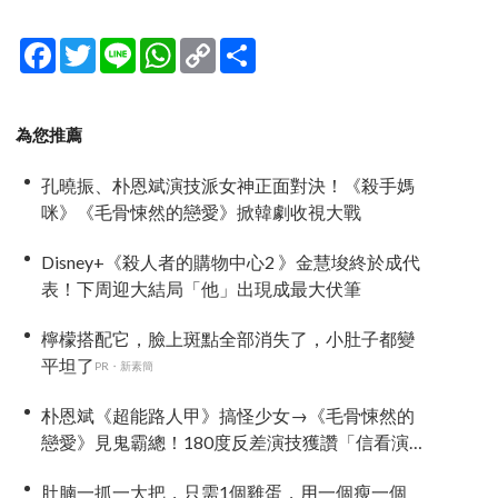
Facebook
Twitter
Line
WhatsApp
Copy
分
Link
享
為您推薦
孔曉振、朴恩斌演技派女神正面對決！《殺手媽
咪》《毛骨悚然的戀愛》掀韓劇收視大戰
Disney+《殺人者的購物中心2 》金慧埈終於成代
表！下周迎大結局「他」出現成最大伏筆
檸檬搭配它，臉上斑點全部消失了，小肚子都變
平坦了
PR・新素簡
朴恩斌《超能路人甲》搞怪少女→《毛骨悚然的
戀愛》見鬼霸總！180度反差演技獲讚「信看演
員」
肚腩一抓一大把，只需1個雞蛋，用一個瘦一個