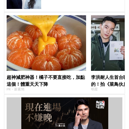
超神減肥神器！橘子不要直接吃，加點
李洪耐人生首台咖
這個！體重天天下降
的！拍《菜鳥伙房
PR・新素簡
明星
動直呼「真的很謝