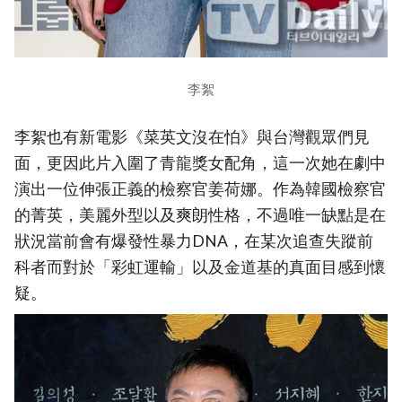
李絮
李絮也有新電影《菜英文沒在怕》與台灣觀眾們見
面，更因此片入圍了青龍獎女配角，這一次她在劇中
演出一位伸張正義的檢察官姜荷娜。作為韓國檢察官
的菁英，美麗外型以及爽朗性格，不過唯一缺點是在
狀況當前會有爆發性暴力DNA，在某次追查失蹤前
科者而對於「彩虹運輸」以及金道基的真面目感到懷
疑。