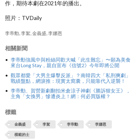
作，期待本劇在2021年的播出。
照片：TVDaily
李帝勳, 李絮, 金義盛, 李娜恩
相關新聞
李帝勳強風中與粉絲同歡大喊「此生難忘」〜願為美食
來台Long Stay，親自宣布《信號2》今年即將公開
觀眾都愛「大男主爆擊反派」？南韓四大「私刑爽劇」
戰績盤點，網淚推：現實太窩囊，只能靠代入逆襲！
李帝勳、賀營新劇翻拍米倉涼子神劇《勝訴狠女王》，
主角「女換男」慘遭炎上！網：何必買版權？
標籤
金義盛
李絮
李帝勳
李娜恩
模範的士