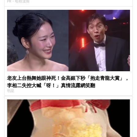
PR・哈根達斯
老友上台熱舞她眼神死！金高銀下秒「抱走青龍大賞」，
李相二失控大喊「呀！」真情流露網笑翻
明星