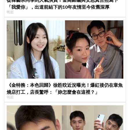
「我愛你」，出道前結下的10年友情至今依舊深厚
明星
《金特務：本色回歸》徐貹旼近況曝光！爆紅後仍在章魚
燒店打工，店長驚呼：「妳怎麼會在這裡？」
明星