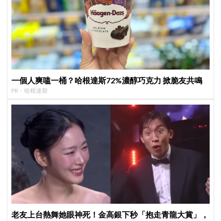
一個人爽嗑一桶？哈根達斯72%濃醇巧克力 掀脆友共鳴
PR・哈根達斯
老友上台熱舞她眼神死！金高銀下秒「抱走青龍大賞」，