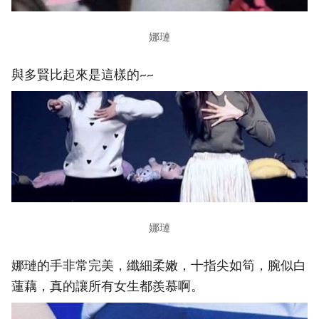
娜璉
與多賢比起來是這樣的~~
娜璉
娜璉的手非常完美，纖細柔嫩，十指尖如筍，腕似白
蓮藕，真的讓所有女生都羨慕啊。