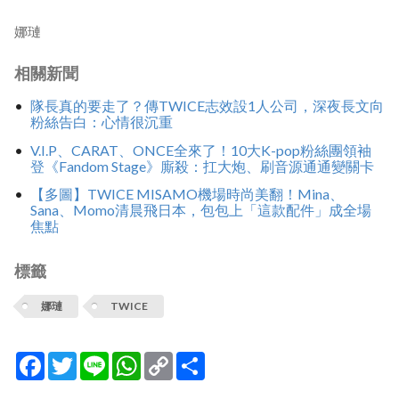
娜璉
相關新聞
隊長真的要走了？傳TWICE志效設1人公司，深夜長文向
粉絲告白：心情很沉重
V.I.P、CARAT、ONCE全來了！10大K-pop粉絲團領袖
登《Fandom Stage》廝殺：扛大炮、刷音源通通變關卡
【多圖】TWICE MISAMO機場時尚美翻！Mina、
Sana、Momo清晨飛日本，包包上「這款配件」成全場
焦點
標籤
娜璉
TWICE
Facebook
Twitter
Line
WhatsApp
Copy
分
Link
享