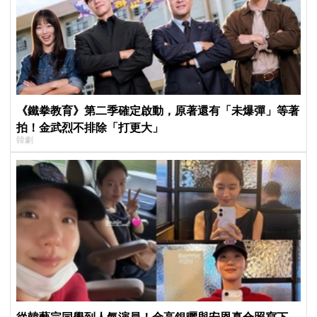
《鐵拳教育》第二季確定啟動，原著還有「未爆彈」等著
拍！金武烈不排除「打更大」
韓劇
從韓藝宗同學到人氣演員！金高銀曬與安恩真合照寫下