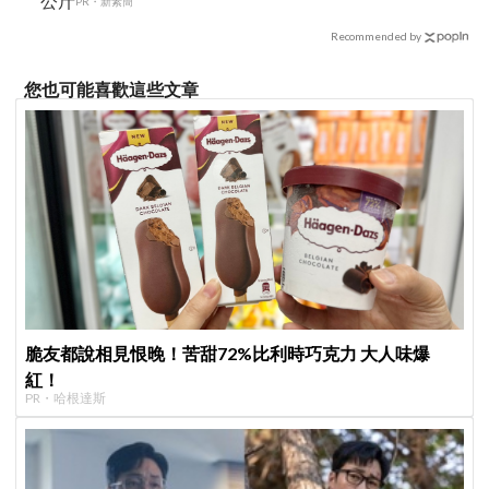
公斤
PR・新素簡
Recommended by
您也可能喜歡這些文章
脆友都說相見恨晚！苦甜72%比利時巧克力 大人味爆
紅！
PR・哈根達斯