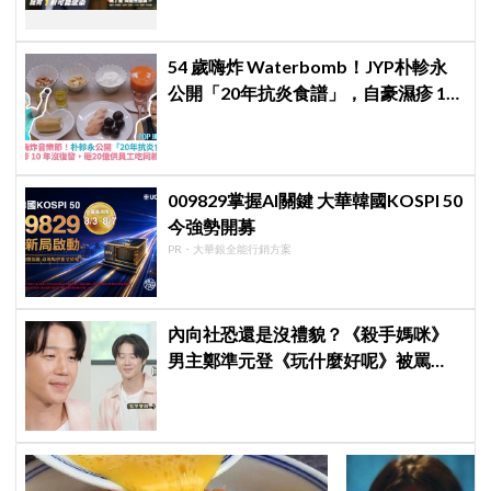
54 歲嗨炸 Waterbomb！JYP朴軫永
公開「20年抗炎食譜」，自豪濕疹 10
年沒復發、砸20億供員工吃同款有機
餐
009829掌握AI關鍵 大華韓國KOSPI 50
今強勢開募
PR・大華銀全能行銷方案
內向社恐還是沒禮貌？《殺手媽咪》
男主鄭準元登《玩什麼好呢》被罵
爆，劉在錫、孔曉振狂救場也帶不動