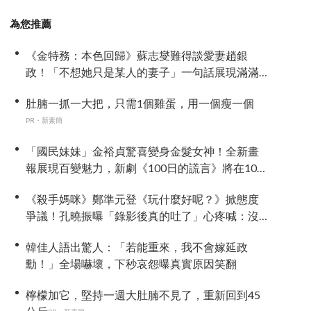
為您推薦
《金特務：本色回歸》蘇志燮難得談愛妻趙銀
政！「不想她只是某人的妻子」一句話展現滿滿
尊重與愛
肚腩一抓一大把，只需1個雞蛋，用一個瘦一個
PR・新素簡
「國民妹妹」金裕貞驚喜變身金髮女神！全新畫
報展現百變魅力，新劇《100日的謊言》將在10月
首播
《殺手媽咪》鄭準元登《玩什麼好呢？》掀態度
爭議！孔曉振曝「錄影後真的吐了」心疼喊：沒
能救你
韓佳人語出驚人：「若能重來，我不會嫁延政
勳！」全場嚇壞，下秒哀怨曝真實原因笑翻
檸檬加它，堅持一週大肚腩不見了，重新回到45