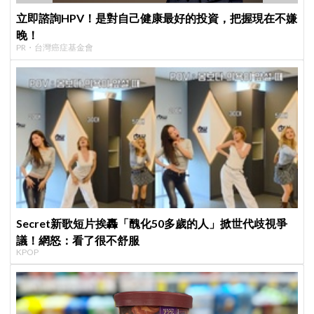
立即諮詢HPV！是對自己健康最好的投資，把握現在不嫌
晚！
PR・台灣癌症基金會
Secret新歌短片挨轟「醜化50多歲的人」掀世代歧視爭
議！網怒：看了很不舒服
KPOP