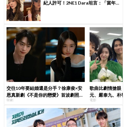
紀人許可！2NE1 Dara坦言：「當年
超羨慕少女時代」
交往10年要結婚還是分手？徐康俊×安
歌曲比劇情搶眼！
恩真新劇《不是你的戀愛》首波劇照曝
元、嚴泰九、朴智
韓劇
電影
光，9月12日首播引期待
曲《Love Is》超