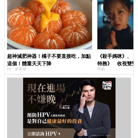
超神減肥神器！橘子不要直接吃，加點
《殺手媽咪》、《
這個！體重天天下降
特務》 收視雙雙
PR・新素簡
韓劇
高！