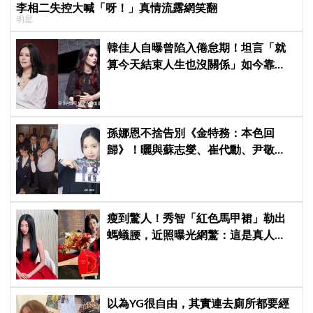
李相二失控大喊「呀！」真情流露網笑翻
明星
韓佳人自曝曾陷入倦怠期！坦言「就
算今天結束人生也沒關係」如今靠
YouTube重拾生活樂趣
孫娜恩不捨告別《金特務：本色回
歸》！曬與蘇志燮、崔代勳、尹敬
浩、朱相昱暖心合照，感謝劇組與粉
絲陪伴
瘦到驚人！秀智「紅色馬甲裙」勒出
螞蟻腰，近照曝光網驚：這是真人
嗎？
以為YG很自由，其實連去廁所都要經