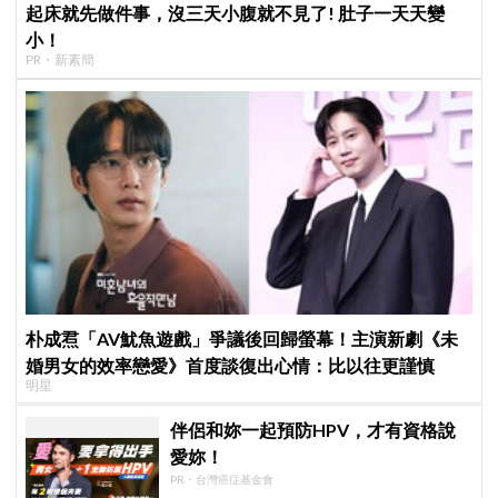
起床就先做件事，沒三天小腹就不見了! 肚子一天天變
小！
PR・新素簡
朴成焄「AV魷魚遊戲」爭議後回歸螢幕！主演新劇《未
婚男女的效率戀愛》首度談復出心情：比以往更謹慎
明星
伴侶和妳一起預防HPV，才有資格說
愛妳！
PR・台灣癌症基金會