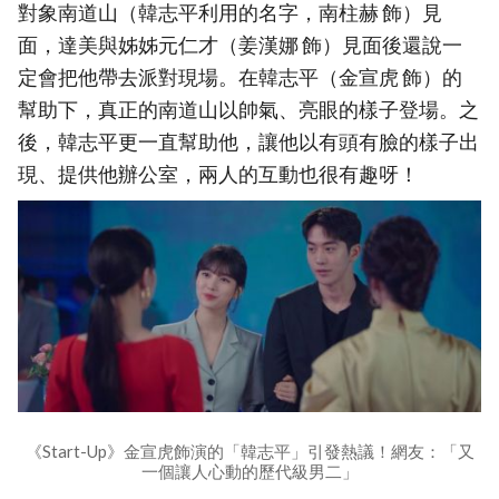
對象南道山（韓志平利用的名字，南柱赫 飾）見
面，達美與姊姊元仁才（姜漢娜 飾）見面後還說一
定會把他帶去派對現場。在韓志平（金宣虎 飾）的
幫助下，真正的南道山以帥氣、亮眼的樣子登場。之
後，韓志平更一直幫助他，讓他以有頭有臉的樣子出
現、提供他辦公室，兩人的互動也很有趣呀！
《Start-Up》金宣虎飾演的「韓志平」引發熱議！網友：「又
一個讓人心動的歷代級男二」