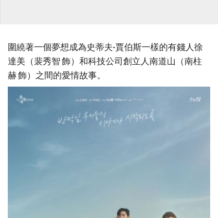
圍繞著一個夢想成為史蒂夫·賈伯斯一樣的有錢人徐
達美（裴秀智 飾）和科技公司創立人南道山（南柱
赫 飾）之間的愛情故事。