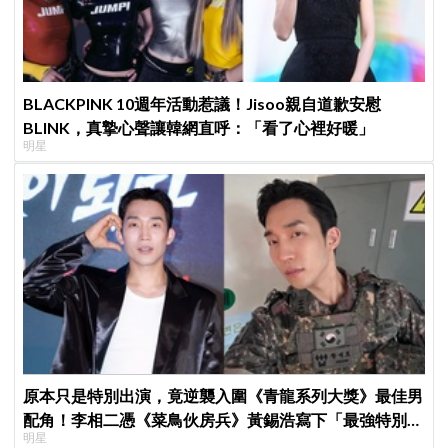
BLACKPINK 10週年活動惹議！Jisoo親自道歉安慰
BLINK，真摯心聲讓韓網直呼：「看了心裡好暖」
明星
原本只是特別出演，竟逆襲入圍《青龍系列大獎》最佳男
配角！李相二憑《菜鳥伙房兵》黃錫浩寫下「最強特別出
明星
演」傳奇