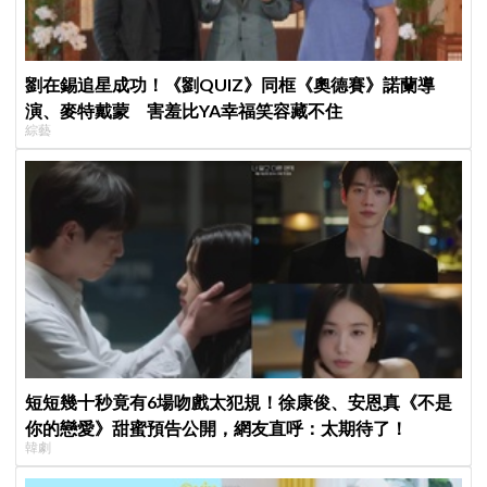
劉在錫追星成功！《劉QUIZ》同框《奧德賽》諾蘭導
演、麥特戴蒙 害羞比YA幸福笑容藏不住
綜藝
短短幾十秒竟有6場吻戲太犯規！徐康俊、安恩真《不是
你的戀愛》甜蜜預告公開，網友直呼：太期待了！
韓劇