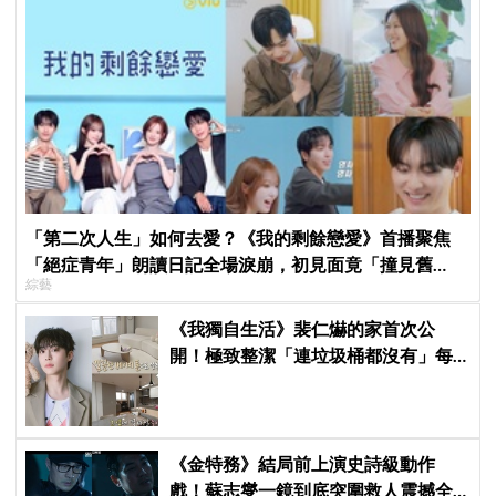
「第二次人生」如何去愛？《我的剩餘戀愛》首播聚焦
「絕症青年」朗讀日記全場淚崩，初見面竟「撞見舊
綜藝
識」！
《我獨自生活》裴仁爀的家首次公
開！極致整潔「連垃圾桶都沒有」每
天必做一件事
《金特務》結局前上演史詩級動作
戲！蘇志燮一鏡到底突圍救人震撼全