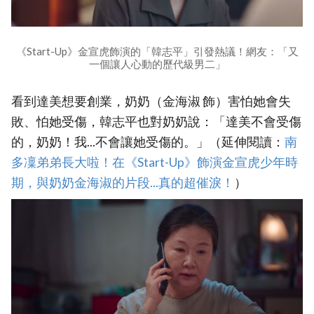
《Start-Up》金宣虎飾演的「韓志平」引發熱議！網友：「又
一個讓人心動的歷代級男二」
看到達美想要創業，奶奶（金海淑 飾）害怕她會失
敗、怕她受傷，韓志平也對奶奶說：「達美不會受傷
的，奶奶！我...不會讓她受傷的。」（延伸閱讀：
南
多凜弟弟長大啦！在《Start-Up》飾演金宣虎少年時
期，與奶奶金海淑的片段...真的超催淚！
）