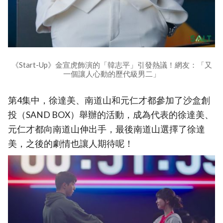
《Start-Up》金宣虎飾演的「韓志平」引發熱議！網友：「又
一個讓人心動的歷代級男二」
第4集中，徐達美、南道山和元仁才都參加了沙盒創
投（SAND BOX）舉辦的活動，成為代表的徐達美、
元仁才都向南道山伸出手，最後南道山選擇了徐達
美，之後的劇情也讓人期待呢！