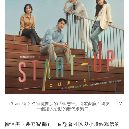
《Start-Up》金宣虎飾演的「韓志平」引發熱議！網友：「又
一個讓人心動的歷代級男二」
徐達美（裴秀智 飾）一直想著可以與小時候寫信的