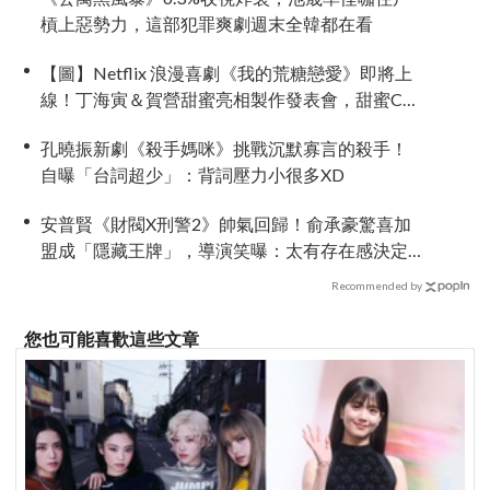
槓上惡勢力，這部犯罪爽劇週末全韓都在看
【圖】Netflix 浪漫喜劇《我的荒糖戀愛》即將上
線！丁海寅＆賀營甜蜜亮相製作發表會，甜蜜CP
化學反應引期待
孔曉振新劇《殺手媽咪》挑戰沉默寡言的殺手！
自曝「台詞超少」：背詞壓力小很多XD
安普賢《財閥X刑警2》帥氣回歸！俞承豪驚喜加
盟成「隱藏王牌」，導演笑曝：太有存在感決定
提前登場
Recommended by
您也可能喜歡這些文章