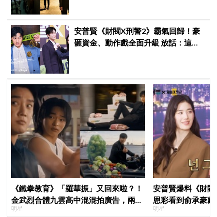
安普賢《財閥X刑警2》霸氣回歸！豪
砸資金、動作戲全面升級 放話：這次
要超越第一季
《鐵拳教育》「羅華振」又回來啦？！
安普賢爆料《財閥
金武烈合體九雲高中混混拍廣告，兩人
恩彩看到俞承豪藏
明星
明星
嚇壞反應笑翻劇迷：根本番外篇！
普賢只是「搞笑男