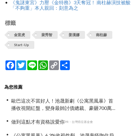
《鬼謎東宮》力壓《金特務》3天奪冠！ 南柱赫演技被酸
「不夠重」本人親回：刻意為之
標籤
金宣虎
裴秀智
姜漢娜
南柱赫
Start-Up
Facebook
Twitter
Line
WhatsApp
Copy
分
Link
享
為您推薦
歐巴這次不當好人！池晟新劇《公寓黑風暴》首
播收視開紅盤，變身最帥討債總裁、豪砸700萬娶
「假新娘」當眾激吻！
做到這點才有資格說愛你
PR・台灣癌症基金會
《公寓黑風暴》6.3%收視炸裂，池晟率怪咖住戶