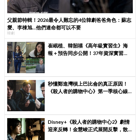
父親節特輯！2026最令人難忘的4位韓劇爸爸角色：蘇志
燮、李棟旭...他們連命都可以不要
韓劇
崔岷植、韓韶禧《高年級實習生》海
報＋預告同步公開！37年資深實習生
遇上美女CEO
秒懂鄭進灣槓上巴比侖的真正原因！
《殺人者的購物中心》第一季核心線
索快速複習
Disney+《殺人者的購物中心2》劇情
迎來反轉！金慧峻正式展開反擊，散
發「叔叔李棟旭」般強大氣場