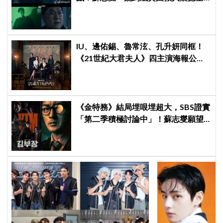
場
IU、邊佑錫、魯常泫、孔升妍同框！
《21世紀大君夫人》四主演海報公
開，王室羅曼史引期待
《金特務》結局埋哏埋超大，SBS證實
「第二季積極討論中」！蘇志燮願望
要成真啦