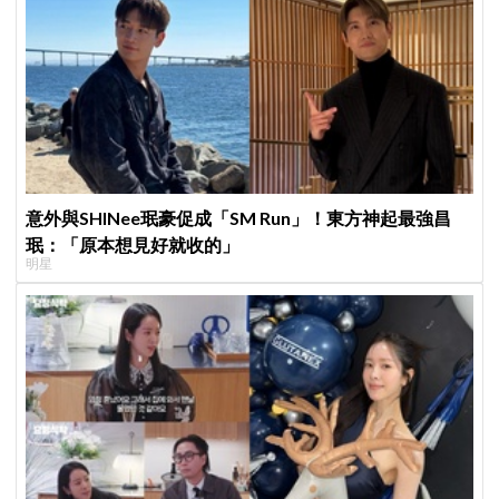
意外與SHINee珉豪促成「SM Run」！東方神起最強昌
珉：「原本想見好就收的」
明星