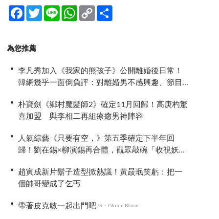
Facebook
Twitter
Line
WhatsApp
Copy
分
Link
享
為您推薦
李凡秀加入《我家的熊孩子》公開離婚後日常！
韓網幾乎一面倒負評：對離婚男不感興趣、節目
可以廢了
朴寶劍《鄉村魔髮師2》確定11月回歸！高庚杓驚
喜加盟 與李相二再組療癒男神陣容
人氣綜藝《只要有空，》第五季確定下半年回
歸！劉在錫×柳演錫再合體，觀眾敲碗「收視妖
精」車太鉉再次登場 XD
趙寅成新片鬍子造型掀熱議！黃晸珉笑虧：把一
個帥哥變成了乞丐
帶著皮克敏一起出門吧
PR・Pikmin Bloom