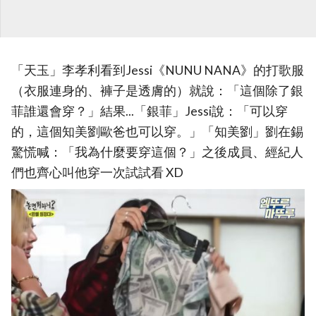
「天玉」李孝利看到Jessi《NUNU NANA》的打歌服
（衣服連身的、褲子是透膚的）就說：「這個除了銀
菲誰還會穿？」結果...「銀菲」Jessi說：「可以穿
的，這個知美劉歐爸也可以穿。」「知美劉」劉在錫
驚慌喊：「我為什麼要穿這個？」之後成員、經紀人
們也齊心叫他穿一次試試看 XD