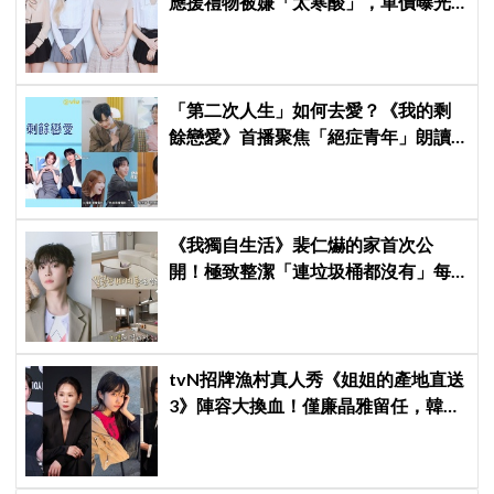
應援禮物被嫌「太寒酸」，單價曝光
引群嘲
「第二次人生」如何去愛？《我的剩
餘戀愛》首播聚焦「絕症青年」朗讀
日記全場淚崩，初見面竟「撞見舊
識」！
《我獨自生活》裴仁爀的家首次公
開！極致整潔「連垃圾桶都沒有」每
天必做一件事
tvN招牌漁村真人秀《姐姐的產地直送
3》陣容大換血！僅廉晶雅留任，韓媒
曝新成員為金善映、盧允瑞、姜有皙