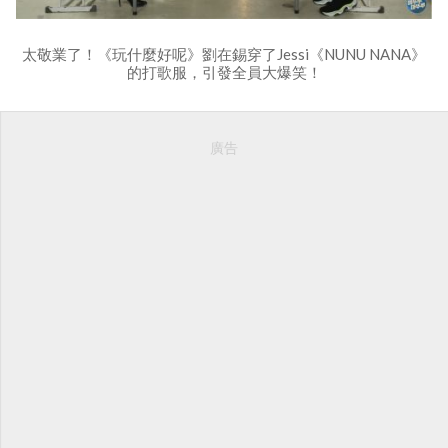
太敬業了！《玩什麼好呢》劉在錫穿了Jessi《NUNU NANA》
的打歌服，引發全員大爆笑！
廣告