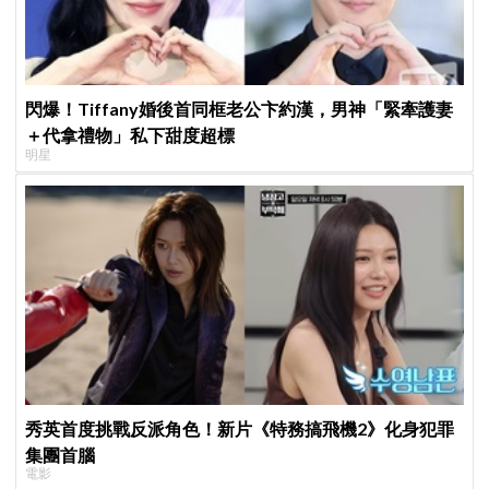
閃爆！Tiffany婚後首同框老公卞約漢，男神「緊牽護妻
＋代拿禮物」私下甜度超標
明星
秀英首度挑戰反派角色！新片《特務搞飛機2》化身犯罪
集團首腦
電影