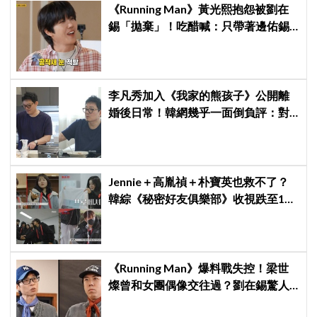
《Running Man》黃光熙抱怨被劉在
錫「拋棄」！吃醋喊：只帶著邊佑錫
到處跑
李凡秀加入《我家的熊孩子》公開離
婚後日常！韓網幾乎一面倒負評：對
離婚男不感興趣、節目可以廢了
Jennie＋高胤禎＋朴寶英也救不了？
韓綜《秘密好友俱樂部》收視跌至1%
慘淡收官
《Running Man》爆料戰失控！梁世
燦曾和女團偶像交往過？劉在錫驚人
提問讓他「精神崩潰」