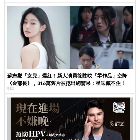
蘇志燮「女兒」爆紅！新人演員徐貹旼「零作品」空降
《金部長》，316萬舊片被挖出網驚呆：星味藏不住！
明星