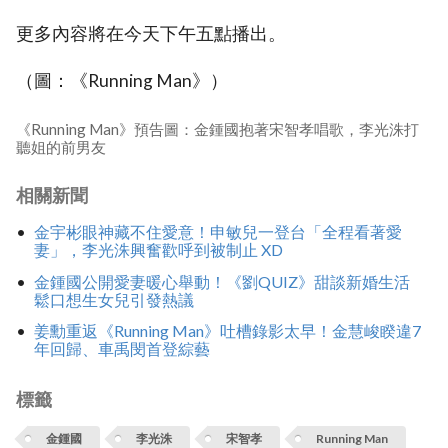
更多內容將在今天下午五點播出。
（圖：《Running Man》）
《Running Man》預告圖：金鍾國抱著宋智孝唱歌，李光洙打
聽姐的前男友
相關新聞
金宇彬眼神藏不住愛意！申敏兒一登台「全程看著愛
妻」，李光洙興奮歡呼到被制止 XD
金鍾國公開愛妻暖心舉動！《劉QUIZ》甜談新婚生活
鬆口想生女兒引發熱議
姜勳重返《Running Man》吐槽錄影太早！金慧峻睽違7
年回歸、車禹閔首登綜藝
標籤
金鍾國
李光洙
宋智孝
Running Man