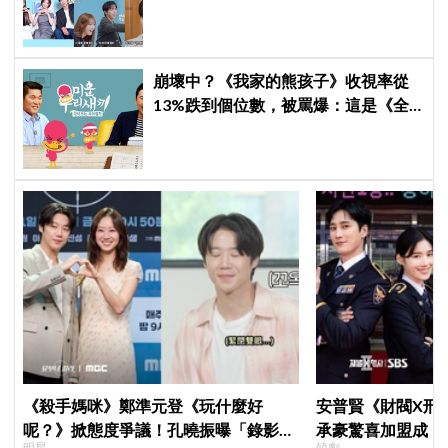
日記全場淚崩，初見面竟「撞見舊
識」！
崩壞中？《我家的熊孩子》收視率從
13%跌到個位數，被罵爆：這是《全
知干預視角》吧，快停播
《殺手媽咪》鄭準元登《玩什麼好
安普賢《財閥X刑
呢？》掀態度爭議！孔曉振曝「錄影後
承豪驚喜加盟成「
明星
韓劇