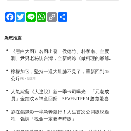
Facebook
Twitter
Line
WhatsApp
Copy
分
Link
享
為您推薦
《黑白大廚》名廚出發！侯德竹、朴孝南、金度
潤、尹男老秘訪台灣，全新網綜《做料理的爺爺
們》4 月首播
檸檬加它，堅持一週大肚腩不見了，重新回到45
公斤
PR・新素簡
人氣綜藝《大逃脫》新一季卡司曝光！「元老成
員」金鍾旼＆神童回歸，SEVENTEEN 勝寛驚喜
加盟，姜鎬童缺席成最大焦點
劉在錫錄影一半急奔銀行！人生首次公開繳稅過
程 強調「稅金一定要準時繳」