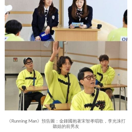
《Running Man》預告圖：金鍾國抱著宋智孝唱歌，李光洙打
聽姐的前男友