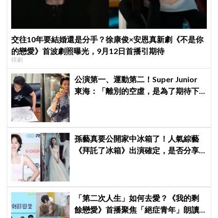
交往10年要結婚還是分手？徐康俊×安恩真新劇《不是你
的戀愛》首波劇照曝光，9月12日首播引期待
韓劇
公演第一、運動第二！Super Junior
東海：「離別的空虛，是為了期待下
次再見」
孫藝真要公開家中冰箱了！人氣綜藝
《拜託了冰箱》出演確定，是否分享
與玄彬婚後日常掀期待
「第二次人生」如何去愛？《我的剩
餘戀愛》首播聚焦「絕症青年」朗讀