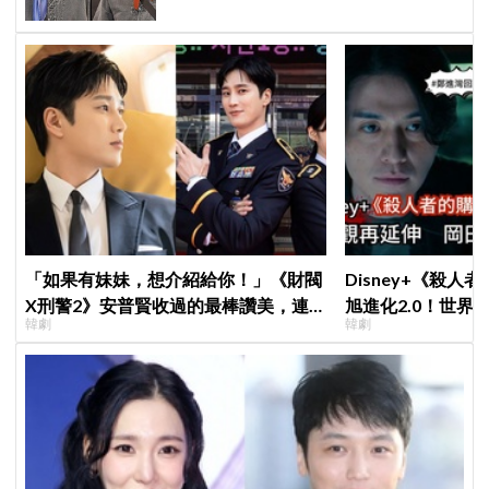
「如果有妹妹，想介紹給你！」《財閥
Disney+《殺人
X刑警2》安普賢收過的最棒讚美，連
旭進化2.0！世界
韓劇
韓劇
哥哥們都認證的好品格～
登場竟殺了「他」