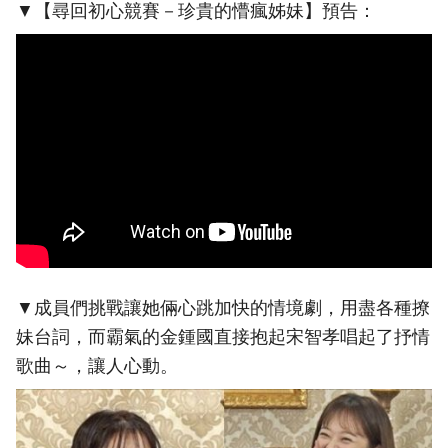
▼【尋回初心競賽－珍貴的懵瘋姊妹】預告：
▼成員們挑戰讓她倆心跳加快的情境劇，用盡各種撩
妹台詞，而霸氣的金鍾國直接抱起宋智孝唱起了抒情
歌曲～，讓人心動。