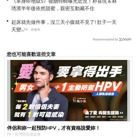
《單身即地獄5》後續特輯曝光近況！朴喜珗＆林
琇濱半年後依然甜蜜，親密互動藏不住
起床就先做件事，沒三天小腹就不見了! 肚子一天
天變...
PR・新素簡
Recommended by
您也可能喜歡這些文章
伴侶和妳一起預防HPV，才有資格說愛妳！
PR・台灣癌症基金會