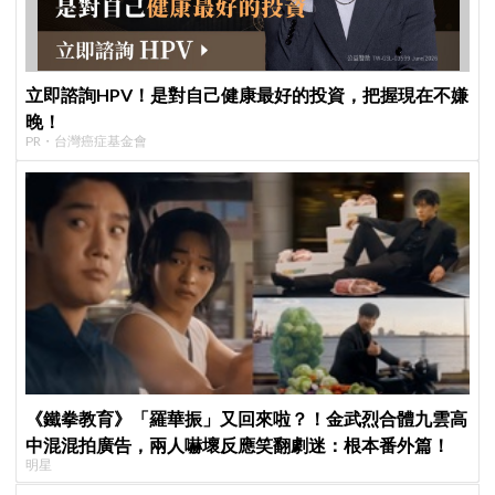
立即諮詢HPV！是對自己健康最好的投資，把握現在不嫌
晚！
PR・台灣癌症基金會
《鐵拳教育》「羅華振」又回來啦？！金武烈合體九雲高
中混混拍廣告，兩人嚇壞反應笑翻劇迷：根本番外篇！
明星