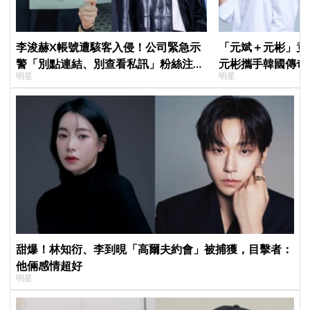
李浚赫X帳號遭駭客入侵！公司緊急示
「元斌＋元彬」竟然
警「別點連結、別查看私訊」粉絲注意
元彬攜手韓國傳奇
明星
明星
了
牌，韓網瘋喊：兩
甜爆！林知衍、李到晛「高爾夫約會」被捕獲，目擊者：
他倆感情超好
明星