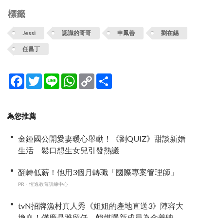
標籤
Jessi
認識的哥哥
申鳳善
劉在錫
任昌丁
Facebook
Twitter
Line
WhatsApp
Copy
分
Link
享
為您推薦
金鍾國公開愛妻暖心舉動！《劉QUIZ》甜談新婚
生活 鬆口想生女兒引發熱議
翻轉低薪！他用3個月轉職「國際專案管理師」
PR・恆逸教育訓練中心
tvN招牌漁村真人秀《姐姐的產地直送3》陣容大
換血！僅廉晶雅留任，韓媒曝新成員為金善映、