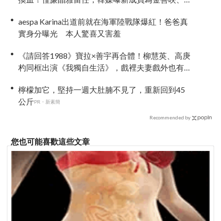
盧允瑞、姜有皙
aespa Karina出道前就在海軍陸戰隊爆紅！爸爸真
實身分曝光 本人驚喜又害羞
《請回答1988》寶拉×善宇再合體！柳慧英、高庚
杓同框出演《我獨自生活》，戲裡夫妻戲外也有
特別緣分
檸檬加它，堅持一週大肚腩不見了，重新回到45
公斤
PR・新素簡
Recommended by
您也可能喜歡這些文章