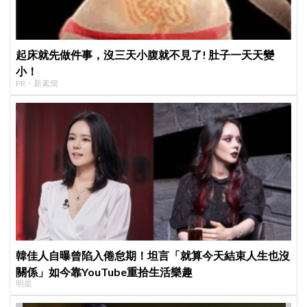
起床就先做件事，沒三天小腹就不見了! 肚子一天天變
小！
PR・新素簡
韓佳人自曝曾陷入倦怠期！坦言「就算今天結束人生也沒
關係」如今靠YouTube重拾生活樂趣
明星