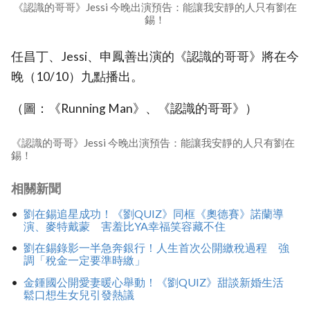
《認識的哥哥》Jessi 今晚出演預告：能讓我安靜的人只有劉在
錫！
任昌丁、Jessi、申鳳善出演的《認識的哥哥》將在今
晚（10/10）九點播出。
（圖：《Running Man》、《認識的哥哥》）
《認識的哥哥》Jessi 今晚出演預告：能讓我安靜的人只有劉在
錫！
相關新聞
劉在錫追星成功！《劉QUIZ》同框《奧德賽》諾蘭導
演、麥特戴蒙 害羞比YA幸福笑容藏不住
劉在錫錄影一半急奔銀行！人生首次公開繳稅過程 強
調「稅金一定要準時繳」
金鍾國公開愛妻暖心舉動！《劉QUIZ》甜談新婚生活
鬆口想生女兒引發熱議