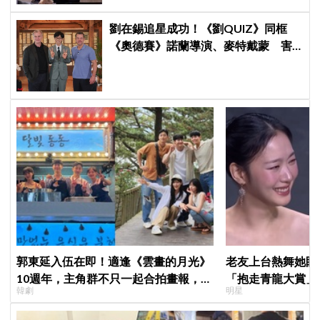
劉在錫追星成功！《劉QUIZ》同框
《奧德賽》諾蘭導演、麥特戴蒙 害
羞比YA幸福笑容藏不住
郭東延入伍在即！適逢《雲畫的月光》
老友上台熱舞她眼
10週年，主角群不只一起合拍畫報，還
「抱走青龍大賞」
韓劇
明星
錄製特別節目
「呀！」真情流露