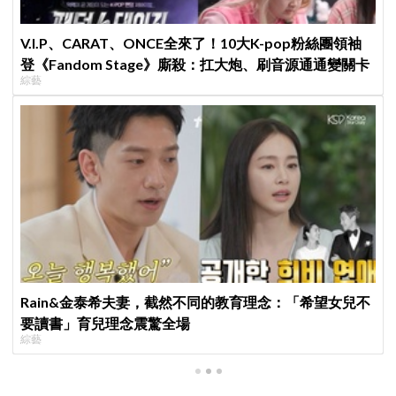
V.I.P、CARAT、ONCE全來了！10大K-pop粉絲團領袖
登《Fandom Stage》廝殺：扛大炮、刷音源通通變關卡
綜藝
Rain&金泰希夫妻，截然不同的教育理念：「希望女兒不
要讀書」育兒理念震驚全場
綜藝