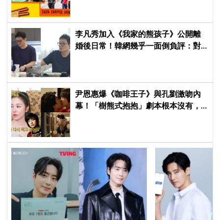
李凡秀加入《我家的熊孩子》公開離
婚後日常！韓網幾乎一面倒負評：對
離婚男不感興趣、節目可以廢了
尹恩惠爆《咖啡王子》與孔劉激吻內
幕！「樹熊式抱抱」劇本根本沒有，
羞認最想重拍《宮野蠻王妃》：當年
連鏡頭在哪都不知道