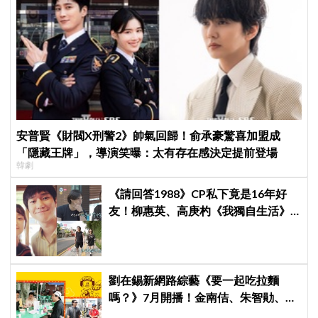
安普賢《財閥X刑警2》帥氣回歸！俞承豪驚喜加盟成
「隱藏王牌」，導演笑曝：太有存在感決定提前登場
韓劇
《請回答1988》CP私下竟是16年好
友！柳惠英、高庚杓《我獨自生活》
預告公開，暖心互動掀回憶殺
劉在錫新網路綜藝《要一起吃拉麵
嗎？》7月開播！金南佶、朱智勛、尹
敬浩同行展開美食之旅