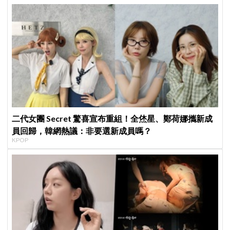
二代女團 Secret 驚喜宣布重組！全烋星、鄭荷娜攜新成
員回歸，韓網熱議：非要選新成員嗎？
KPOP