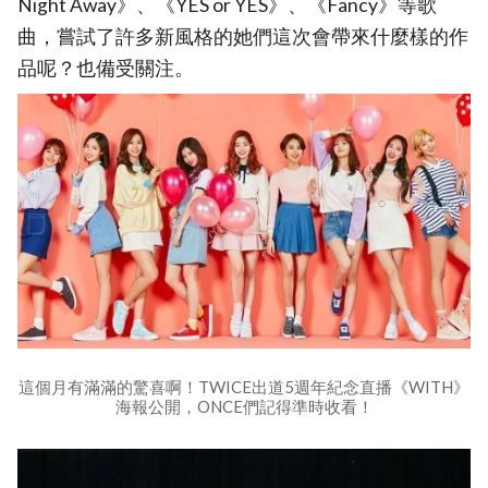
Night Away》、《YES or YES》、《Fancy》等歌
曲，嘗試了許多新風格的她們這次會帶來什麼樣的作
品呢？也備受關注。
這個月有滿滿的驚喜啊！TWICE出道5週年紀念直播《WITH》
海報公開，ONCE們記得準時收看！