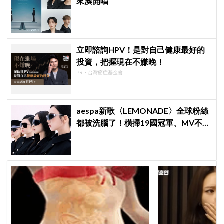
來澳開唱
立即諮詢HPV！是對自己健康最好的
投資，把握現在不嫌晚！
PR・台灣癌症基金會
aespa新歌〈LEMONADE〉全球粉絲
都被洗腦了！橫掃19國冠軍、MV不到
24小時破千萬觀看