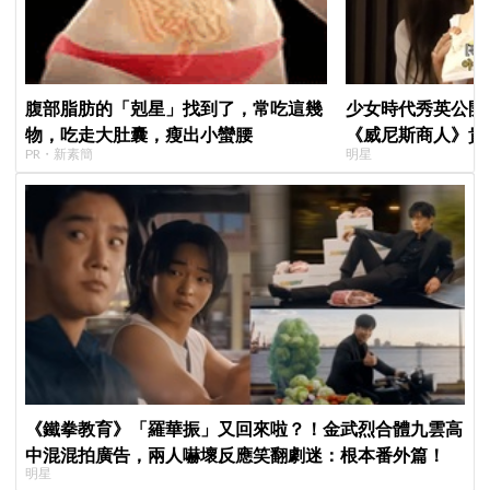
腹部脂肪的「剋星」找到了，常吃這幾
少女時代秀英公開
物，吃走大肚囊，瘦出小蠻腰
《威尼斯商人》貴
PR・新素簡
明星
天只吃蛋和鍋巴
《鐵拳教育》「羅華振」又回來啦？！金武烈合體九雲高
中混混拍廣告，兩人嚇壞反應笑翻劇迷：根本番外篇！
明星