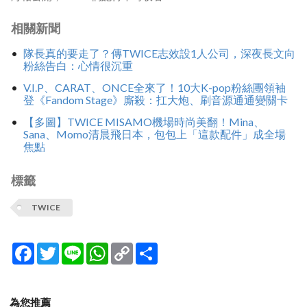
相關新聞
隊長真的要走了？傳TWICE志效設1人公司，深夜長文向
粉絲告白：心情很沉重
V.I.P、CARAT、ONCE全來了！10大K-pop粉絲團領袖
登《Fandom Stage》廝殺：扛大炮、刷音源通通變關卡
【多圖】TWICE MISAMO機場時尚美翻！Mina、
Sana、Momo清晨飛日本，包包上「這款配件」成全場
焦點
標籤
TWICE
Facebook
Twitter
Line
WhatsApp
Copy
分
Link
享
為您推薦