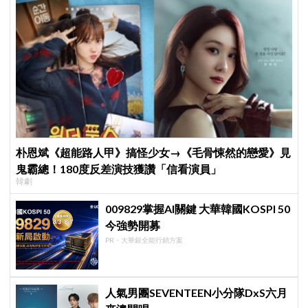
朴恩斌《超能路人甲》搞怪少女→《毛骨悚然的戀愛》見
鬼霸總！180度反差演技獲讚「信看演員」
韓劇
009829掌握AI關鍵 大華韓國KOSPI 50
今強勢開募
PR・大華銀全能行銷方案
人氣男團SEVENTEEN小分隊DxS六月