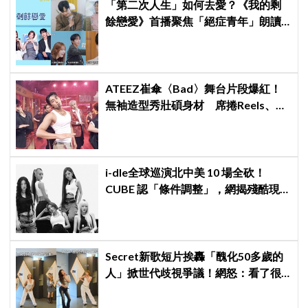
「第二次人生」如何去愛？《我的剩
餘戀愛》首播聚焦「絕症青年」朗讀
日記全場淚崩，初見面竟「撞見舊
識」！
ATEEZ崔傘〈Bad〉舞台片段爆紅！
無袖造型秀壯碩身材 席捲Reels、
Shorts演算法
i-dle全球巡演北中美 10 場全砍！
CUBE 認「條件調整」，網揭殘酷現
實：燃油費狂飆恐引發 K-Pop 棄美
潮？
Secret新歌短片挨轟「醜化50多歲的
人」掀世代歧視爭議！網怒：看了很
不舒服