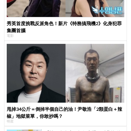
秀英首度挑戰反派角色！新片《特務搞飛機2》化身犯罪
集團首腦
電影
甩掉34公斤＝倒掉半個自己的油！尹敬浩「2顆蛋白＋辣
椒」地獄菜單，你敢抄嗎？
明星