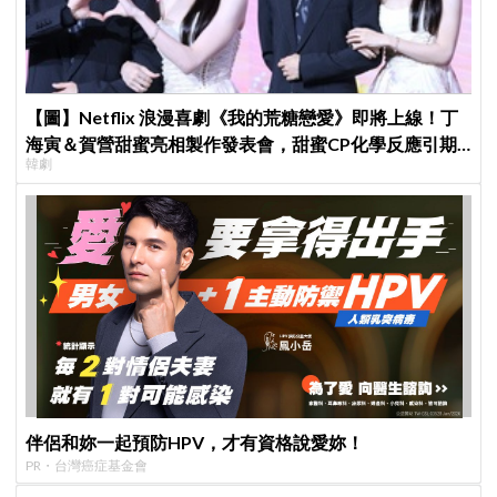
【圖】Netflix 浪漫喜劇《我的荒糖戀愛》即將上線！丁
海寅＆賀營甜蜜亮相製作發表會，甜蜜CP化學反應引期
韓劇
待
伴侶和妳一起預防HPV，才有資格說愛妳！
PR・台灣癌症基金會