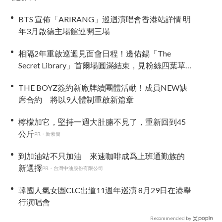
BTS 宣佈「ARIRANG」巡迴演唱會香港站詳情 明
年3月啟德主場館連開三場
相隔2年重啟巡迴見面會日程！邊佑錫「The
Secret Library」首爾場圓滿結束，見粉絲四葉草
應援淚眼汪汪
THE BOYZ簽約新廠牌續團體活動！成員NEW缺
席合約 將以9人體制重啟新篇章
檸檬加它，堅持一週大肚腩不見了，重新回到45
公斤
PR・新素簡
到加油站不只加油 來速咖啡成爲上班通勤族的
新選擇
PR・台灣中油股份有限公司
韓國人氣女團CLC出道11週年巡演 8月29日在港舉
行演唱會
Recommended by