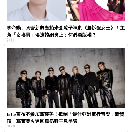
李帝勳、賀營新劇翻拍米倉涼子神劇《勝訴狠女王》！主
角「女換男」慘遭韓網炎上：何必買版權？
韓劇
BTS宣布不參加葛萊美！抵制「最佳亞洲流行音樂」新獎
項 葛萊美火速回應仍難平息爭議
KPOP