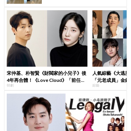
宋仲基、朴智賢《財閥家的小兒子》後
人氣綜藝《大逃脫
4年再合體！《Love Cloud》「前任見
「元老成員」金鍾
韓劇
綜藝
面就變天」設定超鬧
SEVENTEEN 
席成最大焦點