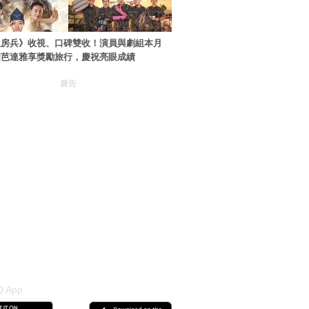
伙房兵》收視、口碑雙收！演員與劇組本月
國芭達雅享獎勵旅行，慶祝亮眼成績
廣告
 App