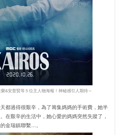
&李世榮&安普賢等５位主人物海報！神秘感引人期待～
每天都過得很艱辛，為了籌集媽媽的手術費，她半
波。在艱辛的生活中，她心愛的媽媽突然失蹤了，
來的金瑞鎮聯繫…。