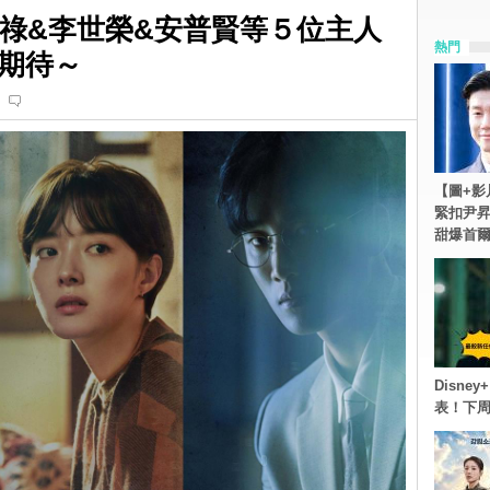
申成祿&李世榮&安普賢等５位主人
熱門
期待～
【圖+影
緊扣尹昇
甜爆首
Disn
表！下