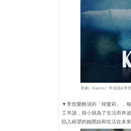
新劇《Kairos》申成祿
▼李世榮飾演的「韓愛莉」，
工半讀，很小就為了生活而奔
陷入絕望的她開始和生活在未