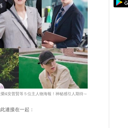
&李世榮&安普賢等５位主人物海報！神秘感引人期待～
就此連接在一起：