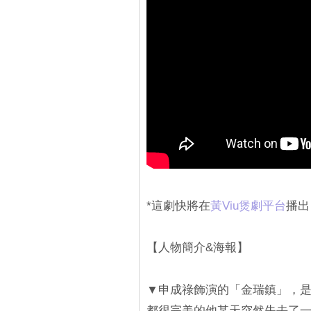
*這劇快將在
黃Viu煲劇平台
播出
【人物簡介&海報】
▼申成祿飾演的「金瑞鎮」，
都很完美的他某天突然失去了