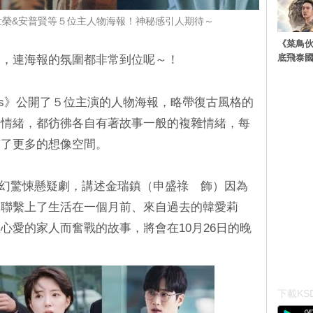
&李世榮&安普賢等５位主人物海報！神秘感引人期待～
《菜鳥
底飛泰
劇，連海報的氛圍都非常到位呢～！
iros》公開了５位主演的人物海報，略帶復古風格的
的情緒，都彷彿各自有著故事一般的複雜情緒，每
有了更多的想像空間。
的奇幻驚悚懸疑劇，講述金瑞鎮（申盛祿 飾）因為
，聯繫上了生活在一個月前、來自過去的韓愛莉
心愛的家人而奮戰的故事，將會在10月26日的晚
下載KSD