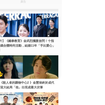
廣告
片】《鐵拳教育》金武烈攜妻放閃！十指
娥合體時尚活動，結婚11年「手比愛心」
爾
ey+《殺人者的購物中心2 》金慧埈終於成代
周迎大結局「他」出現成最大伏筆