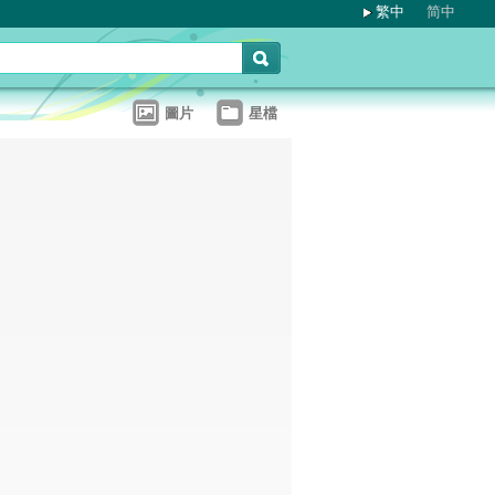
繁中
简中
圖片
星檔