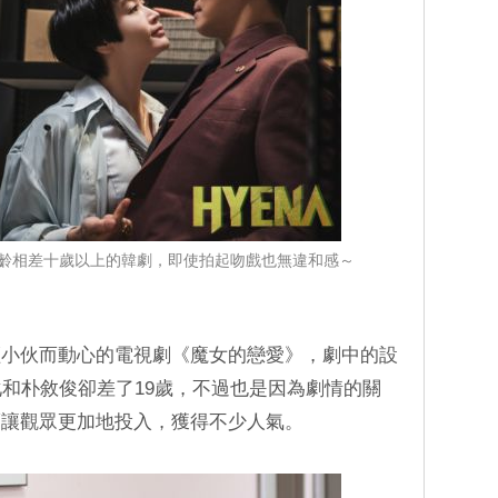
齡相差十歲以上的韓劇，即使拍起吻戲也無違和感～
輕小伙而動心的電視劇《魔女的戀愛》，劇中的設
化和朴敘俊卻差了19歲，不過也是因為劇情的關
而讓觀眾更加地投入，獲得不少人氣。