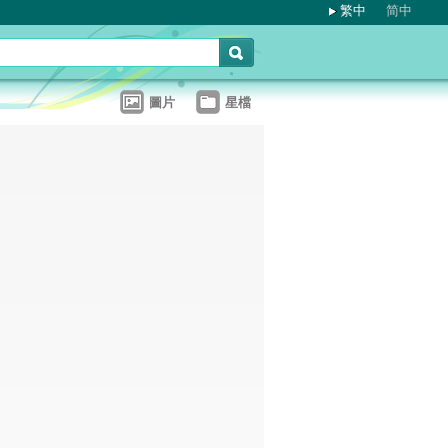
繁中
简中
圖片
星檔