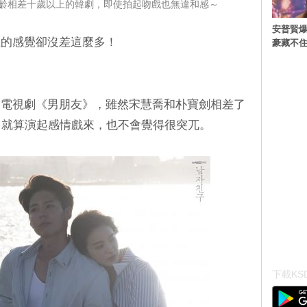
齡相差十歲以上的韓劇，即使拍起吻戲也無違和感～
安普賢爆
上的感覺卻沒差這麼多！
豪藏不
的電視劇《男朋友》，雖然宋慧喬和朴寶劍相差了
，就算演起感情戲來，也不會覺得很突兀。
下載KSD