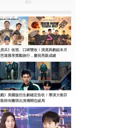
廣告
伙房兵》收視、口碑雙收！演員與劇組本月
國芭達雅享獎勵旅行，慶祝亮眼成績
遊戲》美國版衍生劇確定告吹！導演大衛芬
、凱特布蘭琪出演傳聞也破局