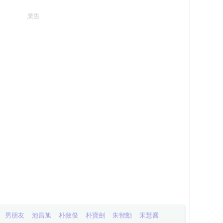
廣告
男朋友
池昌旭
朴敘俊
朴寶劍
朱智勳
宋慧喬