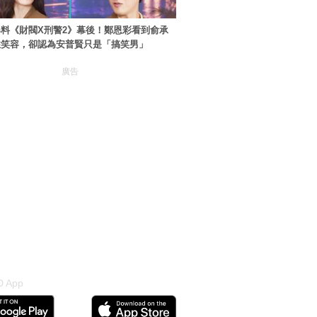
料《財閥X刑警2》幕後！鄭恩彩看到俞承
住笑容，卻認為安普賢只是「搞笑男」
廣告
 App