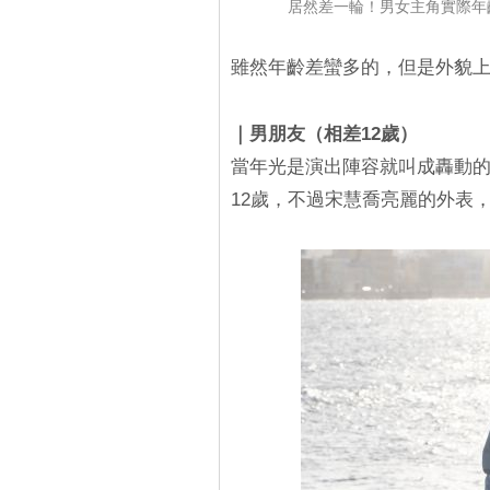
居然差一輪！男女主角實際年
雖然年齡差蠻多的，但是外貌
｜男朋友（相差12歲）
當年光是演出陣容就叫成轟動
12歲，不過宋慧喬亮麗的外表