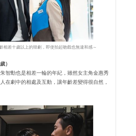
齡相差十歲以上的韓劇，即使拍起吻戲也無違和感～
2歲）
跟朱智勳也是相差一輪的年紀，雖然女主角金惠秀
兩人在劇中的相處及互動，讓年齡差變得很自然，