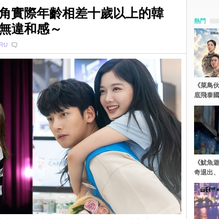
角實際年齡相差十歲以上的韓
熱門
無違和感～
RU
《菜鳥
底飛泰
《魷魚
奇退出