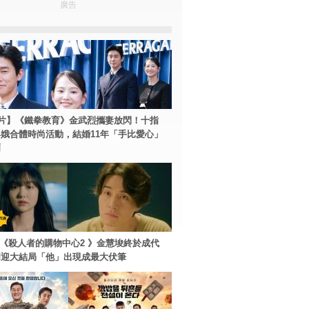
廣告
片】《鐵拳教育》金武烈攜妻放閃！十指
娥合體時尚活動，結婚11年「手比愛心」
爾
ey+《殺人者的購物中心2 》金慧埈終於成代
周迎大結局「他」出現成最大伏筆