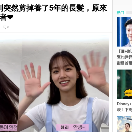
ay惠利突然剪掉養了5年的長髮，原來
熱門
者❤
8
【圖+影
緊扣尹昇
甜爆首
Disn
表！下