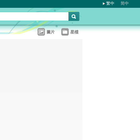
繁中
简中
圖片
星檔