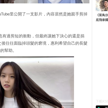
ouTube里公開了一支影片，內容居然是她親手剪掉
《菜鳥
底飛泰
也有過剪短的衝動，但最終讓她下決心的還是捐
之後往往面臨掉頭髮的窘境，惠利希望自己的長髮
小的幫助。
下載KSD