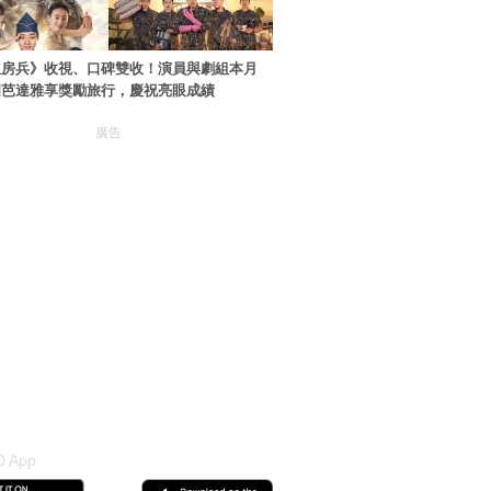
伙房兵》收視、口碑雙收！演員與劇組本月
國芭達雅享獎勵旅行，慶祝亮眼成績
廣告
 App