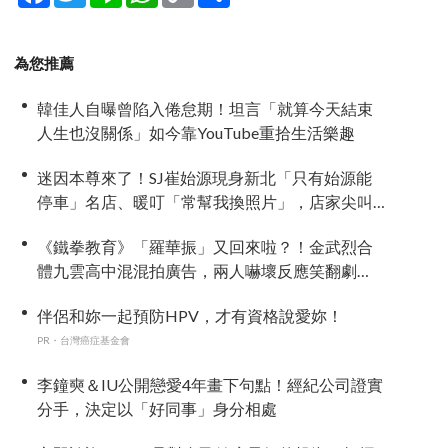
為您推薦
韓佳人自曝曾陷入倦怠期！坦言「就算今天結束
人生也沒關係」如今靠YouTube重拾生活樂趣
迷因本尊來了！SJ崔始源現身新北「只有始源能
停車」名店、暖叮「常幫我換照片」，店家尖叫
合照網笑翻：這輩子不能脫粉了
《鐵拳教育》「羅華振」又回來啦？！金武烈合
體九雲高中混混拍廣告，兩人嚇壞反應笑翻劇
迷：根本番外篇！
伴侶和妳一起預防HPV，才有資格說愛妳！
PR・台灣癌症基金會
李鐘奭＆IU公開戀愛4年畫下句點！經紀公司證實
分手，決定以「好同事」身分相處