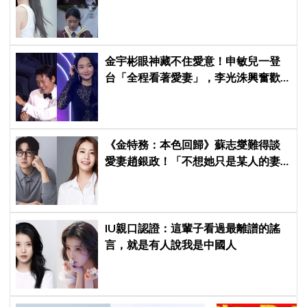
舊片被挖出網驚呆：星味藏不住！
金宇彬眼神藏不住愛意！申敏兒一登
台「全程看著愛妻」，李光洙興奮歡
呼到被制止 XD
《金特務：本色回歸》蘇志燮難得談
愛妻趙銀政！「不想她只是某人的妻
子」一句話展現滿滿尊重與愛
IU親口認證：這輩子看過最離譜的謠
言，就是有人說我是中國人