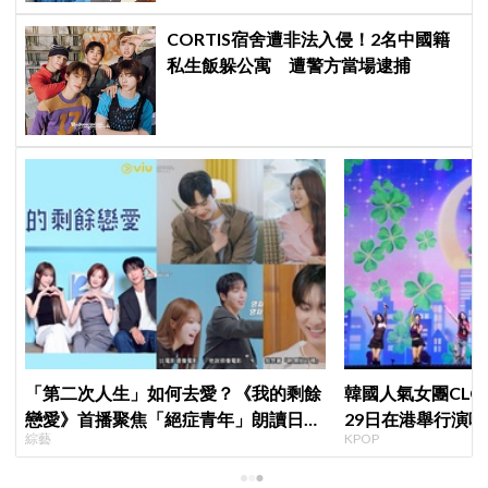
CORTIS宿舍遭非法入侵！2名中國籍
私生飯躲公寓 遭警方當場逮捕
「第二次人生」如何去愛？《我的剩餘
韓國人氣女團CLC出
戀愛》首播聚焦「絕症青年」朗讀日記
29日在港舉行演唱
綜藝
KPOP
全場淚崩，初見面竟「撞見舊識」！