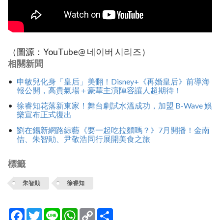
（圖源：YouTube@ 네이버 시리즈）
相關新聞
申敏兒化身「皇后」美翻！Disney+《再婚皇后》前導海
報公開，高貴氣場＋豪華主演陣容讓人超期待！
徐睿知花落新東家！舞台劇試水溫成功，加盟 B-Wave 娛
樂宣布正式復出
劉在錫新網路綜藝《要一起吃拉麵嗎？》7月開播！金南
佶、朱智勛、尹敬浩同行展開美食之旅
標籤
朱智勛
徐睿知
Facebook
Twitter
Line
WhatsApp
Copy
分
Link
享