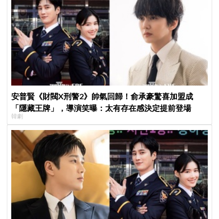
安普賢《財閥X刑警2》帥氣回歸！俞承豪驚喜加盟成
「隱藏王牌」，導演笑曝：太有存在感決定提前登場
韓劇