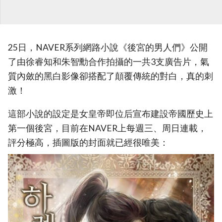
25日，NAVER系列網路小說《後宮的男人們》公開
了由徐睿知和朱智勳合作拍攝的一共3支廣告片，氣
質內斂的黑白影像卻搭配了顛覆傳統的對白，真的刺
激！
這部小說的設定是女皇帝即位后宣布建設帝國歷史上
第一個後宮，目前在NAVER上每週三、周日連載，
評分極高，插圖版的封面就已經很唯美：