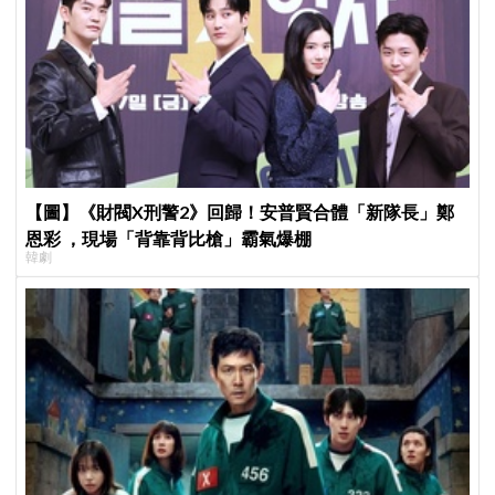
【圖】《財閥X刑警2》回歸！安普賢合體「新隊長」鄭
恩彩 ，現場「背靠背比槍」霸氣爆棚
韓劇