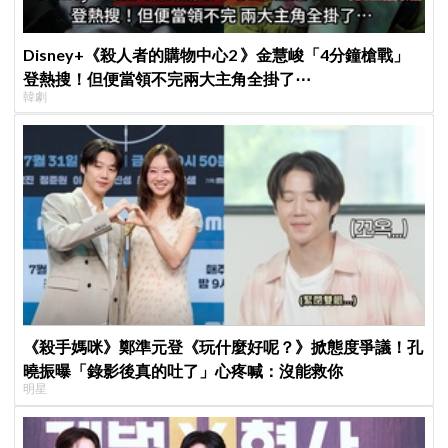
Disney+《殺人者的購物中心2 》金慧峻「4分鐘槍戰」
登熱搜！但便當領不完兩大主角全掛了⋯
韓劇
《殺手媽咪》鄭準元登《玩什麼好呢？》掀態度爭議！孔
曉振曝「錄影後真的吐了」心疼喊：沒能救你
明星