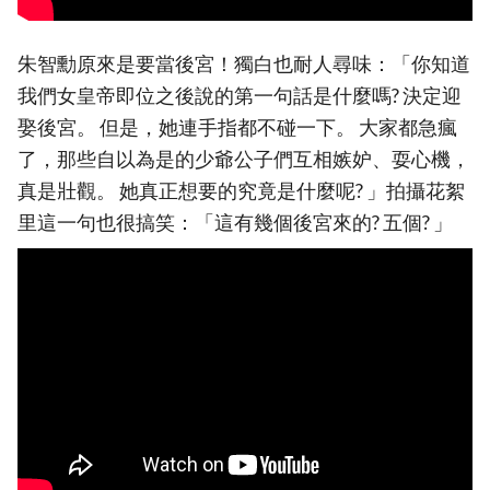
朱智勳原來是要當後宮！獨白也耐人尋味：「你知道
我們女皇帝即位之後說的第一句話是什麼嗎? 決定迎
娶後宮。 但是，她連手指都不碰一下。 大家都急瘋
了，那些自以為是的少爺公子們互相嫉妒、耍心機，
真是壯觀。 她真正想要的究竟是什麼呢? 」拍攝花絮
里這一句也很搞笑：「這有幾個後宮來的? 五個? 」