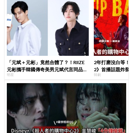
「元斌＋元彬」竟然合體了？！RIIZE
2年打磨沒白等！
元彬攜手韓國傳奇美男元斌代言同品
2》首播話題炸裂
明星
韓劇
牌，韓網瘋喊：兩個帥哥來了！
季找我，我就拍