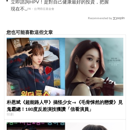
立即諮詢HPV！是對自己健康最好的投資，把握
現在不...
PR・台灣癌症基金會
Recommended by
您也可能喜歡這些文章
朴恩斌《超能路人甲》搞怪少女→《毛骨悚然的戀愛》見
鬼霸總！180度反差演技獲讚「信看演員」
韓劇