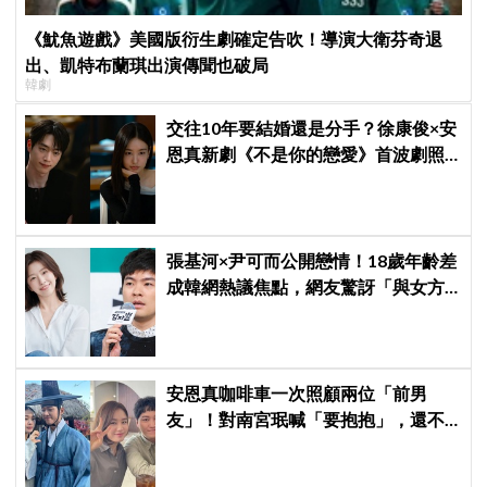
《魷魚遊戲》美國版衍生劇確定告吹！導演大衛芬奇退
出、凱特布蘭琪出演傳聞也破局
韓劇
交往10年要結婚還是分手？徐康俊×安
恩真新劇《不是你的戀愛》首波劇照
曝光，9月12日首播引期待
張基河×尹可而公開戀情！18歲年齡差
成韓網熱議焦點，網友驚訝「與女方
媽媽僅差5歲」
安恩真咖啡車一次照顧兩位「前男
友」！對南宮珉喊「要抱抱」，還不
忘提醒金大明：別忘了你新婚 XD