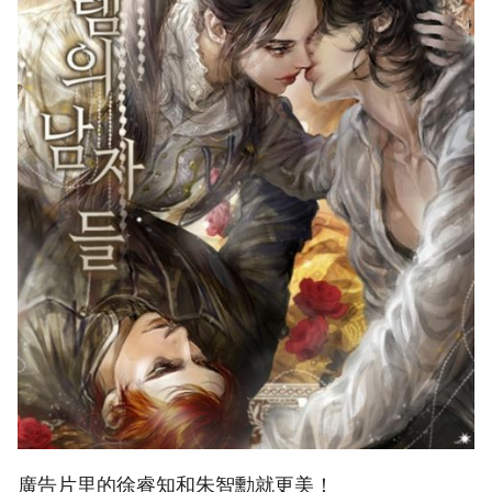
廣告片里的徐睿知和朱智勳就更美！