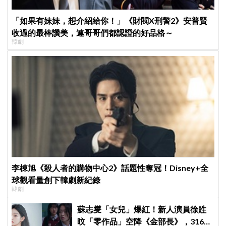
「如果有妹妹，想介紹給你！」《財閥X刑警2》安普賢
收過的最棒讚美，連哥哥們都認證的好品格～
韓劇
李棟旭《殺人者的購物中心2》話題性奪冠！Disney+全
球觀看量創下韓劇新紀錄
韓劇
蘇志燮「女兒」爆紅！新人演員徐貹
旼「零作品」空降《金部長》，316萬