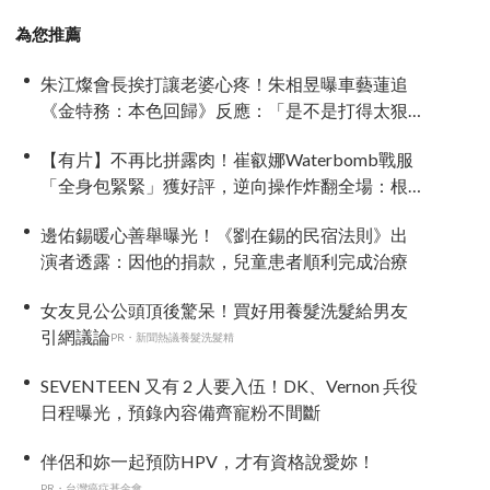
為您推薦
朱江燦會長挨打讓老婆心疼！朱相昱曝車藝蓮追
《金特務：本色回歸》反應：「是不是打得太狠
了？」
【有片】不再比拼露肉！崔叡娜Waterbomb戰服
「全身包緊緊」獲好評，逆向操作炸翻全場：根
本福音戰士
邊佑錫暖心善舉曝光！《劉在錫的民宿法則》出
演者透露：因他的捐款，兒童患者順利完成治療
女友見公公頭頂後驚呆！買好用養髮洗髮給男友
引網議論
PR・新聞熱議養髮洗髮精
SEVENTEEN 又有 2 人要入伍！DK、Vernon 兵役
日程曝光，預錄內容備齊寵粉不間斷
伴侶和妳一起預防HPV，才有資格說愛妳！
PR・台灣癌症基金會