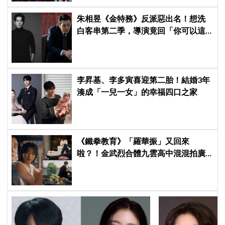
朱相昱《金特務》反派惡出名！想洗
白客串第二季，導演竟回「你可以這
樣演.....」他秒喊：不要！
李昇基、李多寅喜迎第二胎！結婚3年
湊成「一兒一女」的幸福四口之家
《鐵拳教育》「羅華振」又回來
啦？！金武烈合體九雲高中混混拍廣
告，兩人嚇壞反應笑翻劇迷：根本番
外篇！