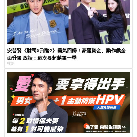
安普賢《財閥X刑警2》霸氣回歸！豪砸資金、動作戲全
面升級 放話：這次要超越第一季
韓劇