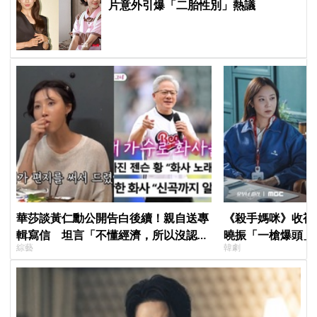
片意外引爆「二胎性別」熱議
華莎談黃仁勳公開告白後續！親自送專
《殺手媽咪》收視暴衝
輯寫信 坦言「不懂經濟，所以沒認出
曉振「一槍爆頭」
綜藝
韓劇
來」