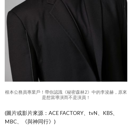
根本公務員專業戶！帶你認識《秘密森林2》中的李浚赫，原來
是想當導演而不是演員！
(圖片或影片來源：ACE FACTORY、tvN、KBS、
MBC、《與神同行》)