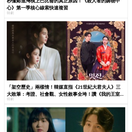
秒懂鄭進灣槓上巴比侖的真正原因！《殺人者的購物中
心》第一季核心線索快速複習
韓劇
「架空歷史」兩樣情！韓媒直指《21世紀大君夫人》三
大敗筆：考證、社會觀、女性敘事全垮！讚《我的王室死
韓劇
對頭》諷刺到位