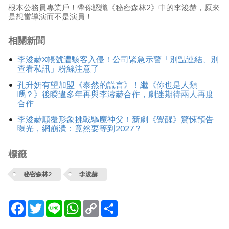
根本公務員專業戶！帶你認識《秘密森林2》中的李浚赫，原來
是想當導演而不是演員！
相關新聞
李浚赫X帳號遭駭客入侵！公司緊急示警「別點連結、別
查看私訊」粉絲注意了
孔升妍有望加盟《泰然的謊言》！繼《你也是人類
嗎？》後睽違多年再與李濬赫合作，劇迷期待兩人再度
合作
李浚赫顛覆形象挑戰驅魔神父！新劇《覺醒》驚悚預告
曝光，網崩潰：竟然要等到2027？
標籤
秘密森林2
李浚赫
Facebook
Twitter
Line
WhatsApp
Copy
分
Link
享