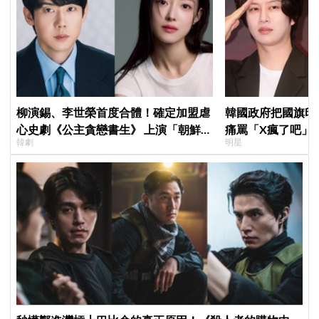
柳演錫、李世榮首度合體！確定加盟虐
韓國政府把國旗印
心史劇《公主貪戀書生》 上演「朝鮮版
痛罵「X瘋了吧」
韓劇
明星
羅密歐與茱麗葉」