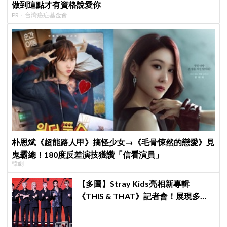
做到這點才有資格說愛你
PR・台灣癌症基金會
朴恩斌《超能路人甲》搞怪少女→《毛骨悚然的戀愛》見
鬼霸總！180度反差演技獲讚「信看演員」
韓劇
【多圖】Stray Kids亮相新專輯
《THIS & THAT》記者會！展現多才
全能與滿滿自信，預告「以熱治熱」
炸裂夏日音樂圈