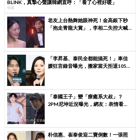
BLINK，真摯心聲讓韓網直呼：「看了心裡好暖」
明星
老友上台熱舞她眼神死！金高銀下秒
「抱走青龍大賞」，李相二失控大喊
「呀！」真情流露網笑翻
「李昇基、泰民全都能搞死！」車佳
媛狂言錄音曝光，搬家當天拒退105億
保證金、糾紛再升級
「泰國王子」變「療癒系大叔」？
2PM尼坤近況曝光，網友：表情看起
來更快樂了
朴信惠、崔泰俊迎二寶倒數！一張照