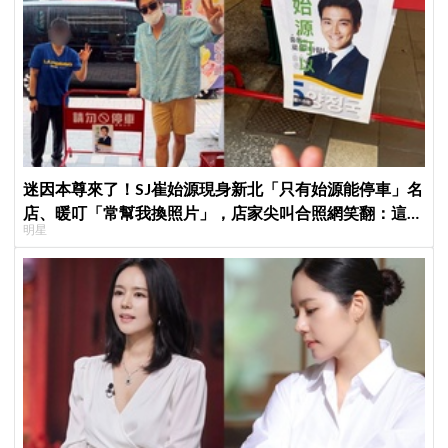
迷因本尊來了！SJ崔始源現身新北「只有始源能停車」名
店、暖叮「常幫我換照片」，店家尖叫合照網笑翻：這輩
明星
子不能脫粉了