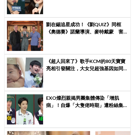
保證金、糾紛再升級
劉在錫追星成功！《劉QUIZ》同框
《奧德賽》諾蘭導演、麥特戴蒙 害
羞比YA幸福笑容藏不住
《超人回來了》歌手KCM的80天寶寶
亮相引發關注，大女兒超強基因如同
偶像成員
EXO燦烈親揭男團集體傳染「增肌
病」！自爆「大隻佬時期」遭粉絲集
體除名：網上完全查無此人！