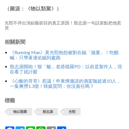
（圖源：《物以類聚》）
光熙不停出演綜藝節目的真正原因！殷志源一句話差點把他惹
哭
相關新聞
《Running Man》黃光熙抱怨被劉在錫「拋棄」！吃醋
喊：只帶著邊佑錫到處跑
殷志源開砲！狠「酸」老搭檔羅PD：以前是製作人，現
在看了就討厭
《心酸的哥哥》惹議！申東燁邀請的酒駕咖超過10人，
一集爽撈1.3億！韓媒質問：你沒責任嗎？
標籤
物以類聚
殷志源
光熙
Facebook
Twitter
Line
WhatsApp
Copy
分