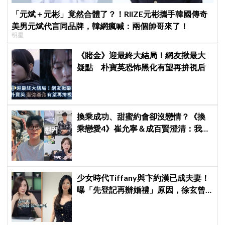
「元斌＋元彬」竟然合體了？！RIIZE元彬攜手韓國傳奇
美男元斌代言同品牌，韓網瘋喊：兩個帥哥來了！
明星
《賭金》迎最終大結局！網友揪最大
疑點 朴寶英恐怖黑化有望再拚視后
換乘成功、甜蜜約會卻沒戀情？《換
乘戀愛4》崔允寧＆成百賢澄清：我們
不是現實情侶
少女時代Tiffany與卞約漢已成夫妻！
曝「先登記再辦婚禮」原因，徐玄曾
一度哭著阻止