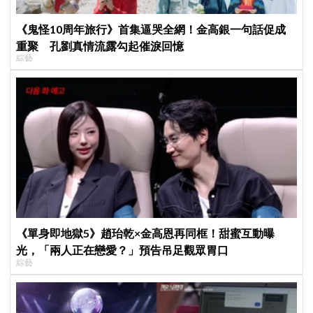
《鬼怪10周年旅行》首集逼哭全網！金高銀一句話促成
重聚 孔劉真情流露勾起催淚回憶
綜藝
《單身即地獄5》趙珆乾×金高恩再同框！甜蜜互動曝
光，「兩人正在戀愛？」預告吊足觀眾胃口
綜藝