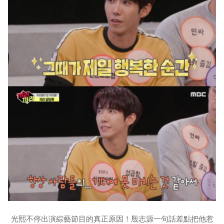
光熙不停出演綜藝節目的真正原因！殷志源一句話差點把他惹