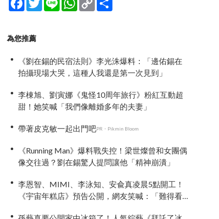
Link
享
為您推薦
《劉在錫的民宿法則》李光洙爆料：「邊佑錫在
拍攝現場大哭，這種人我還是第一次見到」
李棟旭、劉寅娜《鬼怪10周年旅行》粉紅互動超
甜！她笑喊「我們像離婚多年的夫妻」
帶著皮克敏一起出門吧
PR・Pikmin Bloom
《Running Man》爆料戰失控！梁世燦曾和女團偶
像交往過？劉在錫驚人提問讓他「精神崩潰」
李恩智、MIMI、李泳知、安兪真凌晨5點開工！
《宇宙年糕店》預告公開，網友笑喊：「難得看
到兪真這麼安靜」
孫藝真要公開家中冰箱了！人氣綜藝《拜託了冰