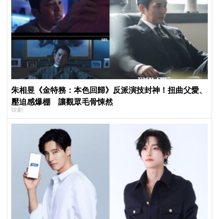
朱相昱《金特務：本色回歸》反派演技封神！扭曲父愛、
壓迫感爆棚 讓觀眾毛骨悚然
韓劇