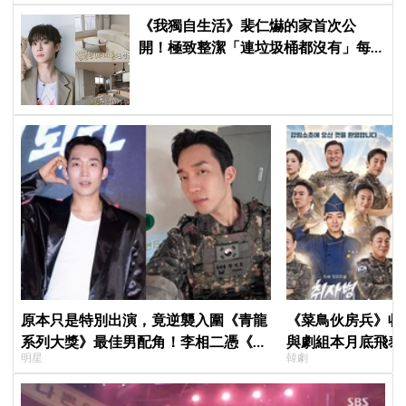
《我獨自生活》裴仁爀的家首次公
開！極致整潔「連垃圾桶都沒有」每
天必做一件事
原本只是特別出演，竟逆襲入圍《青龍
《菜鳥伙房兵》收
系列大獎》最佳男配角！李相二憑《菜
與劇組本月底飛泰
明星
韓劇
鳥伙房兵》黃錫浩寫下「最強特別出
行，慶祝亮眼成績
演」傳奇