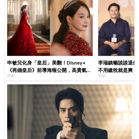
申敏兒化身「皇后」美翻！Disney+
李瑞鎮暢談談退休
《再婚皇后》前導海報公開，高貴氣場
不用繳稅就是爽
韓劇
明星
＋豪華主演陣容讓人超期待！