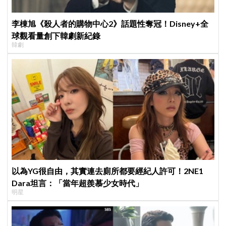
李棟旭《殺人者的購物中心2》話題性奪冠！Disney+全
球觀看量創下韓劇新紀錄
韓劇
以為YG很自由，其實連去廁所都要經紀人許可！2NE1
Dara坦言：「當年超羨慕少女時代」
明星