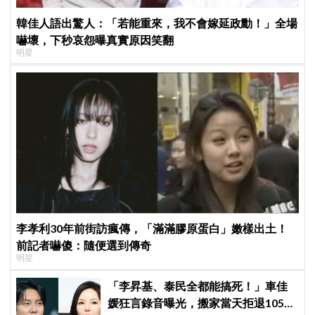
韓佳人語出驚人：「若能重來，我不會嫁延政勳！」全場
嚇壞，下秒哀怨曝真實原因笑翻
明星
李孝利30年前街訪瘋傳，「滿滿膠原蛋白」嫩樣出土！
前記者嚇傻：隨便選到傳奇
明星
「李昇基、泰民全都能搞死！」車佳
媛狂言錄音曝光，搬家當天拒退105億