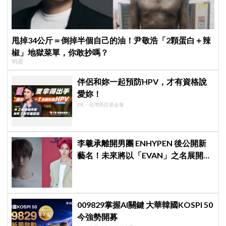
甩掉34公斤＝倒掉半個自己的油！尹敬浩「2顆蛋白＋辣
椒」地獄菜單，你敢抄嗎？
明星
伴侶和妳一起預防HPV，才有資格說
愛妳！
PR・台灣癌症基金會
李羲承離開男團 ENHYPEN 後公開新
藝名！未來將以「EVAN」之名展開
solo 活動
009829掌握AI關鍵 大華韓國KOSPI 50
今強勢開募