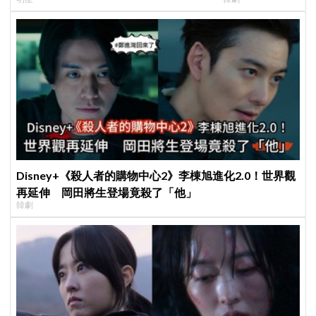
患者順利完成治療
小很多XD
Disney+《殺人者的購物中心2》李棟旭進化2.0！世界觀
再延伸 岡田將生登場竟殺了「他」
韓劇