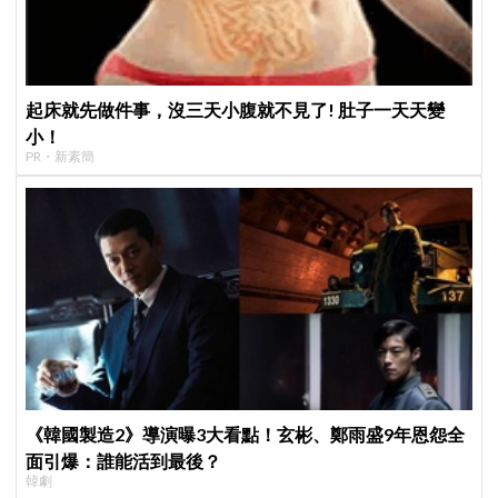
起床就先做件事，沒三天小腹就不見了! 肚子一天天變
小！
PR・新素簡
《韓國製造2》導演曝3大看點！玄彬、鄭雨盛9年恩怨全
面引爆：誰能活到最後？
韓劇