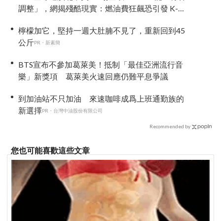
調整」，網揭殘酷現實：燃油費狂飆恐引發 K-
Pop 棄美潮？
檸檬加它，堅持一週大肚腩不見了，重新回到45
公斤
PR・新素簡
BTS宣布不參加葛萊美！抵制「最佳亞洲流行音
樂」新獎項 葛萊美火速回應仍難平息爭議
到加油站不只加油 來速咖啡成爲上班通勤族的
新選擇
PR・台灣中油股份有限公司
Recommended by
您也可能喜歡這些文章