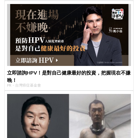
立即諮詢HPV！是對自己健康最好的投資，把握現在不嫌
晚！
PR・台灣癌症基金會