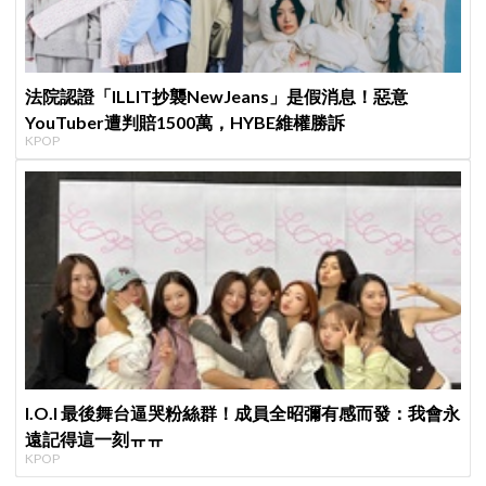
法院認證「ILLIT抄襲NewJeans」是假消息！惡意
YouTuber遭判賠1500萬，HYBE維權勝訴
KPOP
I.O.I 最後舞台逼哭粉絲群！成員全昭彌有感而發：我會永
遠記得這一刻ㅠㅠ
KPOP