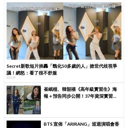
Secret新歌短片挨轟「醜化50多歲的人」掀世代歧視爭
議！網怒：看了很不舒服
KPOP
崔岷植、韓韶禧《高年級實習生》海
報＋預告同步公開！37年資深實習生
遇上美女CEO
BTS 宣佈「ARIRANG」巡迴演唱會香