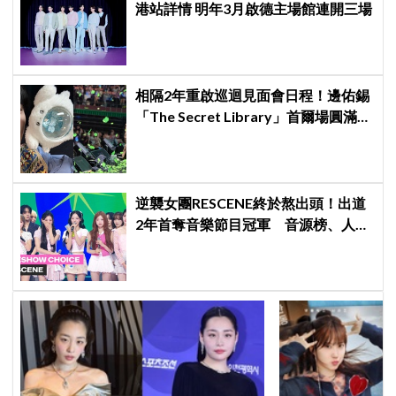
港站詳情 明年3月啟德主場館連開三場
相隔2年重啟巡迴見面會日程！邊佑錫
「The Secret Library」首爾場圓滿結
束，見粉絲四葉草應援淚眼汪汪
逆襲女團RESCENE終於熬出頭！出道
2年首奪音樂節目冠軍 音源榜、人氣
雙雙爆發