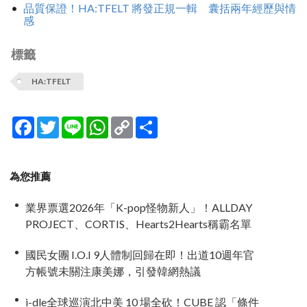
品質保證！HA:TFELT 將發正規一輯 囊括兩年經歷與情
感
標籤
HA:TFELT
Facebook
Twitter
Line
WhatsApp
Copy
分
Link
享
為您推薦
業界票選2026年「K-pop怪物新人」！ALLDAY
PROJECT、CORTIS、Hearts2Hearts稱霸名單
國民女團 I.O.I 9人體制回歸在即！出道10週年官
方帳號未關注康美娜，引發韓網熱議
i-dle全球巡演北中美 10 場全砍！CUBE 認「條件