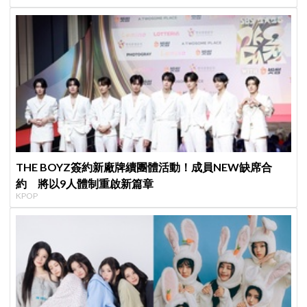
THE BOYZ簽約新廠牌續團體活動！成員NEW缺席合
約 將以9人體制重啟新篇章
KPOP