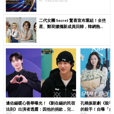
PR・大華銀全能行銷方案
二代女團 Secret 驚喜宣布重組！全烋
星、鄭荷娜攜新成員回歸，韓網熱
議：非要選新成員嗎？
邊佑錫暖心善舉曝光！《劉在錫的民宿
孔曉振新劇《殺手
法則》出演者透露：因他的捐款，兒童
的殺手！自曝「台
明星
韓劇