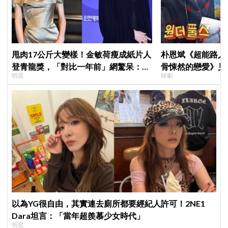
甩肉17公斤大變樣！金敏荷瘦成紙片人
朴恩斌《超能路人
登青龍獎，「對比一年前」網驚呆：以
骨悚然的戀愛》見
明星
韓劇
為不同人
演技獲讚「信看演
以為YG很自由，其實連去廁所都要經紀人許可！2NE1
Dara坦言：「當年超羨慕少女時代」
明星