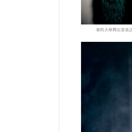
泰民大舉釋出首張