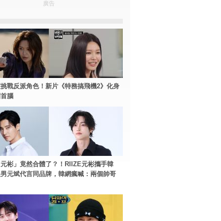
廣告
挑戰反派角色！新片《特務搞飛機2》化身
團首腦
元彬」竟然合體了？！RIIZE元彬攜手韓
美男元斌代言同品牌，韓網瘋喊：兩個帥哥