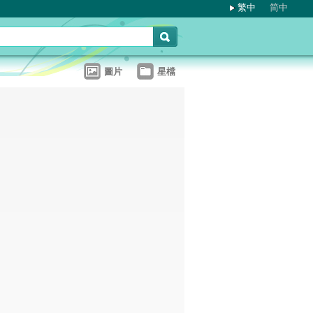
繁中
简中
圖片
星檔