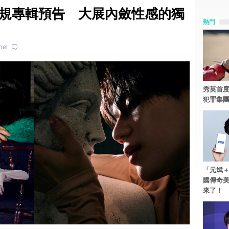
規專輯預告 大展內斂性感的獨
熱門
hel
秀英首度
犯罪集
「元斌＋
國傳奇
來了！