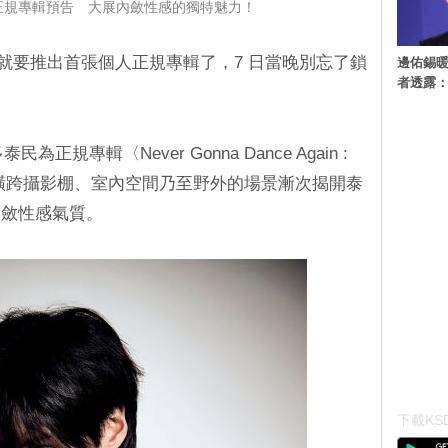
正規專輯預告 大展內斂性感的獨特魅力！
泰民就要推出首張個人正規專輯了，7 日當晚別忘了鎖
邊佑錫
者透露
多泰民為正規專輯〈Never Gonna Dance Again :
，橫跨攝影棚、室內空間乃至野外的場景漸次揭開泰
內斂性感氣質。
下載KSD