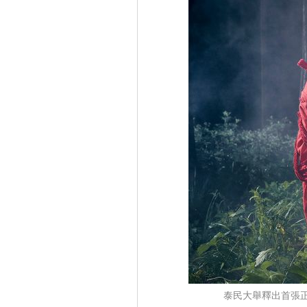
泰民大舉釋出首張