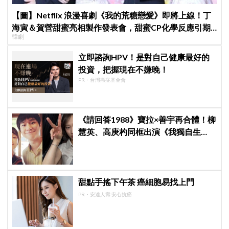
【圖】Netflix 浪漫喜劇《我的荒糖戀愛》即將上線！丁
海寅＆賀營甜蜜亮相製作發表會，甜蜜CP化學反應引期
韓劇
待
立即諮詢HPV！是對自己健康最好的
投資，把握現在不嫌晚！
PR・台灣癌症基金會
《請回答1988》寶拉×善宇再合體！柳
慧英、高庚杓同框出演《我獨自生
活》，戲裡夫妻戲外也有特別緣分
甜點手搖下午茶 癌細胞易找上門
PR・安達人壽 安心抗癌