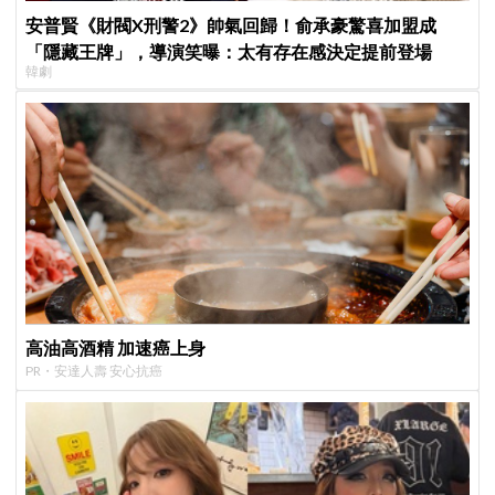
安普賢《財閥X刑警2》帥氣回歸！俞承豪驚喜加盟成
「隱藏王牌」，導演笑曝：太有存在感決定提前登場
韓劇
高油高酒精 加速癌上身
PR・安達人壽 安心抗癌