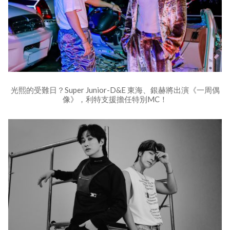
光熙的受難日？Super Junior-D&E 東海、銀赫將出演《一周偶
像》，利特支援擔任特別MC！