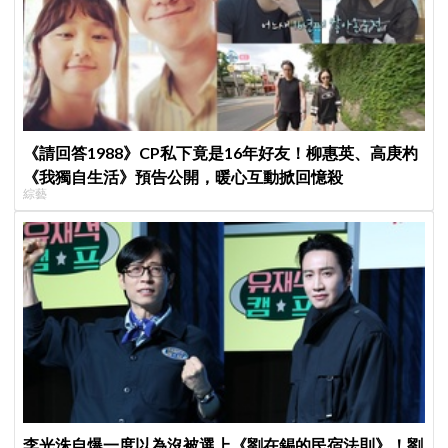
《請回答1988》CP私下竟是16年好友！柳惠英、高庚杓
《我獨自生活》預告公開，暖心互動掀回憶殺
綜藝
李光洙自爆一度以為沒被選上《劉在錫的民宿法則》！劉