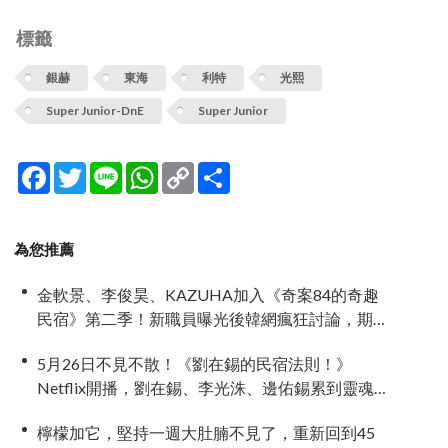
標籤
銀赫
東海
利特
光熙
Super Junior-DnE
Super Junior
Facebook
Twitter
Line
WhatsApp
Copy
分
Link
享
為您推薦
金軟景、李俊昊、KAZUHA加入《奇案84的奇趣
民宿》第二季！新職員曝光後韓網瘋狂討論，期
待值爆表
5月26日不見不散！《劉在錫的民宿法則！》
Netflix開播，劉在錫、李光洙、邊佑錫累到靈魂
出竅
檸檬加它，堅持一週大肚腩不見了，重新回到45