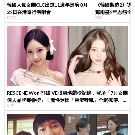
韓國人氣女團CLC出道11週年巡演 8月
《韓國製造2》導
29日在港舉行演唱會
鄭雨盛9年恩怨全
KPOP
韓劇
後？
RESCENE Woni打破IVE張員瑛霸榜記錄，登頂「7月女團
個人品牌聲譽榜」！魔性迷因「巨濟呀吼」全網瘋傳、逆
明星
襲Melon第一