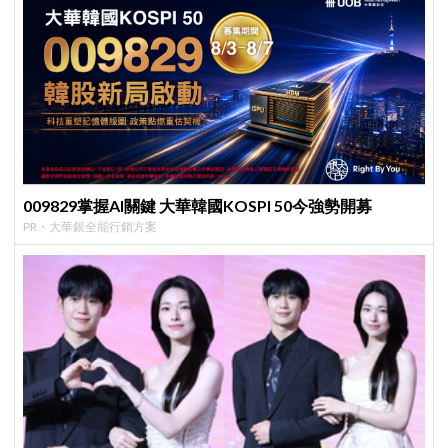
009829掌握AI關鍵 大華韓國KOSPI 50今強勢開募
PR・大華銀全能行銷方案