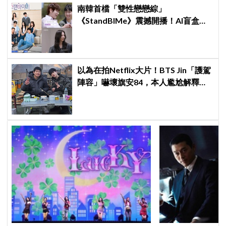
南韓首檔「雙性戀戀綜」
《StandBIMe》震撼開播！AI盲盒配
對驚見「同性約會」，天菜男女大混
戰：理想型撞衫了！
以為在拍Netflix大片！BTS Jin「護駕
陣容」嚇壞旗安84，本人尷尬解釋：
是怕我受傷啦