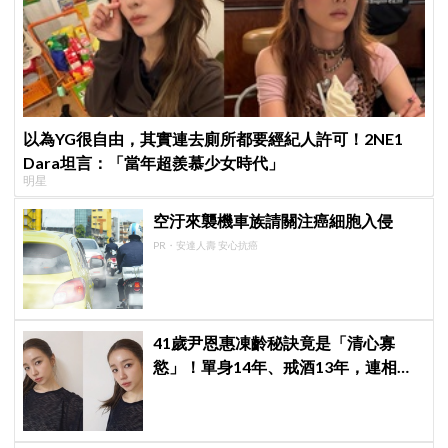
以為YG很自由，其實連去廁所都要經紀人許可！2NE1
Dara坦言：「當年超羨慕少女時代」
明星
空汙來襲機車族請關注癌細胞入侵
PR・安達人壽 安心抗癌
41歲尹恩惠凍齡秘訣竟是「清心寡
慾」！單身14年、戒酒13年，連相親
都幽默喊卡：輪不到我