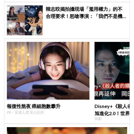
韓志旼揭拍攝現場「濫用權力」的不
合理要求！怒嗆導演：「我們不是機
器」差點退出演藝圈
報復性熬夜 癌細胞數攀升
Disney+《殺人
PR・安達人壽 安心抗癌
旭進化2.0！世界
韓劇
登場竟殺了「他」