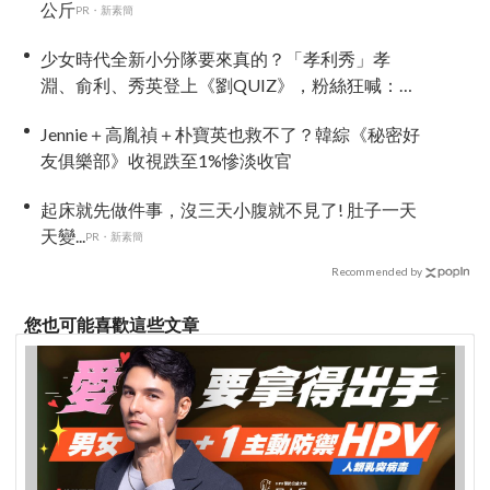
公斤
PR・新素簡
少女時代全新小分隊要來真的？「孝利秀」孝
淵、俞利、秀英登上《劉QUIZ》，粉絲狂喊：不
出道很難收拾！
Jennie＋高胤禎＋朴寶英也救不了？韓綜《秘密好
友俱樂部》收視跌至1%慘淡收官
起床就先做件事，沒三天小腹就不見了! 肚子一天
天變...
PR・新素簡
Recommended by
您也可能喜歡這些文章