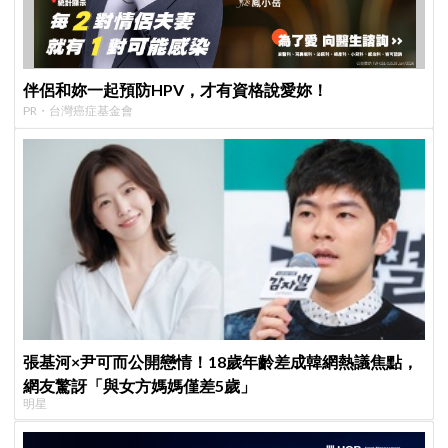
伴侶和妳一起預防HPV，才有資格說愛妳！
PR・台灣癌症基金會
張基河×尹可而公開戀情！18歲年齡差成韓網熱議焦點，
網友驚訝「與女方媽媽僅差5歲」
明星