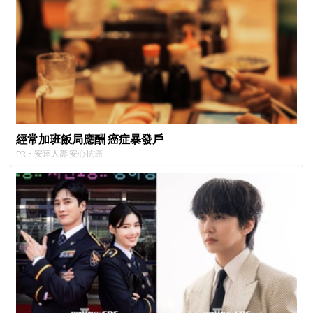
經常加班飯局應酬 癌症暴發戶
PR・安達人壽 安心抗癌