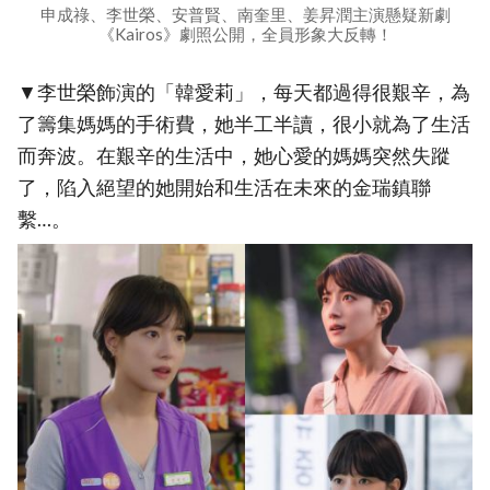
申成祿、李世榮、安普賢、南奎里、姜昇潤主演懸疑新劇
《Kairos》劇照公開，全員形象大反轉！
▼李世榮飾演的「韓愛莉」，每天都過得很艱辛，為
了籌集媽媽的手術費，她半工半讀，很小就為了生活
而奔波。在艱辛的生活中，她心愛的媽媽突然失蹤
了，陷入絕望的她開始和生活在未來的金瑞鎮聯
繫…。