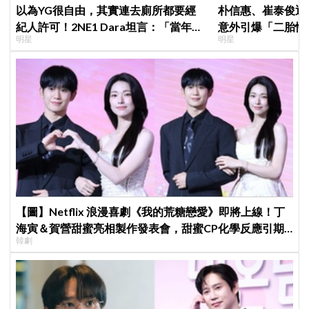
以為YG很自由，其實連去廁所都要經
朴信惠、崔泰俊迎
紀人許可！2NE1 Dara坦言：「當年超
意外引爆「二胎性
明星
明星
羨慕少女時代」
【圖】Netflix 浪漫喜劇《我的荒糖戀愛》即將上線！丁
海寅＆賀營甜蜜亮相製作發表會，甜蜜CP化學反應引期
韓劇
待