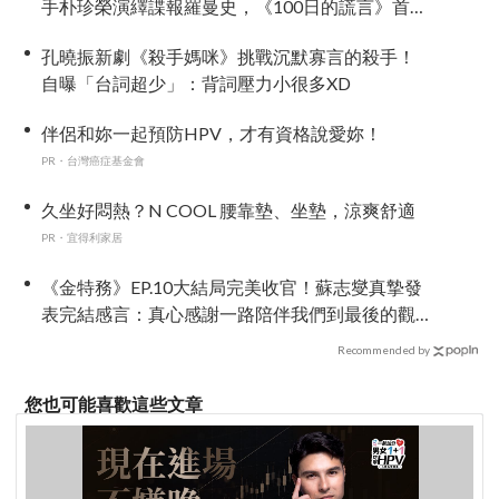
手朴珍榮演繹諜報羅曼史，《100日的謊言》首波
預告公開
孔曉振新劇《殺手媽咪》挑戰沉默寡言的殺手！
自曝「台詞超少」：背詞壓力小很多XD
伴侶和妳一起預防HPV，才有資格說愛妳！
PR・台灣癌症基金會
久坐好悶熱？N COOL 腰靠墊、坐墊，涼爽舒適
PR・宜得利家居
《金特務》EP.10大結局完美收官！蘇志燮真摯發
表完結感言：真心感謝一路陪伴我們到最後的觀
眾
Recommended by
您也可能喜歡這些文章