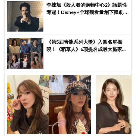
李棟旭《殺人者的購物中心2》話題性
奪冠！Disney+全球觀看量創下韓劇新
紀錄
《第5屆青龍系列大獎》入圍名單揭
曉！《稻草人》6項提名成最大贏家，
金宣虎、玄彬爭視帝，高胤禎、金高
銀角逐視后！