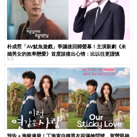
朴成焄「AV魷魚遊戲」爭議後回歸螢幕！主演新劇《未
婚男女的效率戀愛》首度談復出心情：比以往更謹慎
明星
預告＋海報連發！丁海寅自稱男友卻滿臉問號，賀營眼神