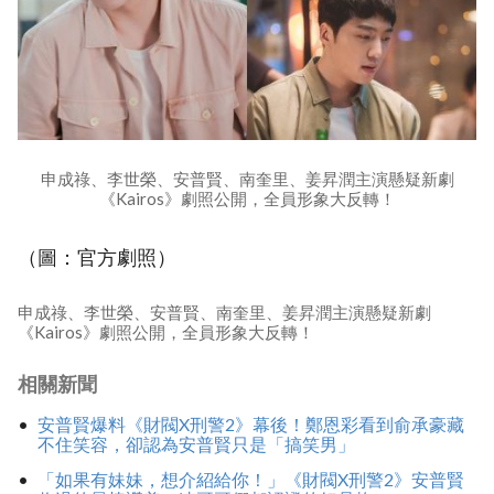
申成祿、李世榮、安普賢、南奎里、姜昇潤主演懸疑新劇
《Kairos》劇照公開，全員形象大反轉！
（圖：官方劇照）
申成祿、李世榮、安普賢、南奎里、姜昇潤主演懸疑新劇
《Kairos》劇照公開，全員形象大反轉！
相關新聞
安普賢爆料《財閥X刑警2》幕後！鄭恩彩看到俞承豪藏
不住笑容，卻認為安普賢只是「搞笑男」
「如果有妹妹，想介紹給你！」《財閥X刑警2》安普賢