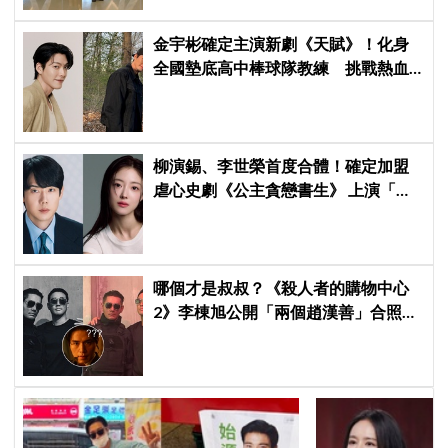
金宇彬確定主演新劇《天賦》！化身
全國墊底高中棒球隊教練 挑戰熱血
成長劇
柳演錫、李世榮首度合體！確定加盟
虐心史劇《公主貪戀書生》 上演「朝
鮮版羅密歐與茱麗葉」
哪個才是叔叔？《殺人者的購物中心
2》李棟旭公開「兩個趙漢善」合照，
全網傻眼：根本分不出來！