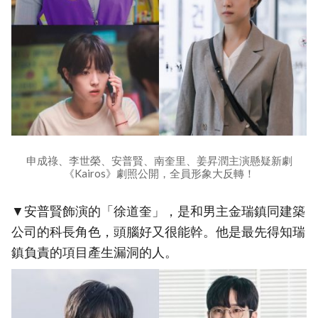
申成祿、李世榮、安普賢、南奎里、姜昇潤主演懸疑新劇
《Kairos》劇照公開，全員形象大反轉！
▼安普賢飾演的「徐道奎」，是和男主金瑞鎮同建築
公司的科長角色，頭腦好又很能幹。他是最先得知瑞
鎮負責的項目產生漏洞的人。