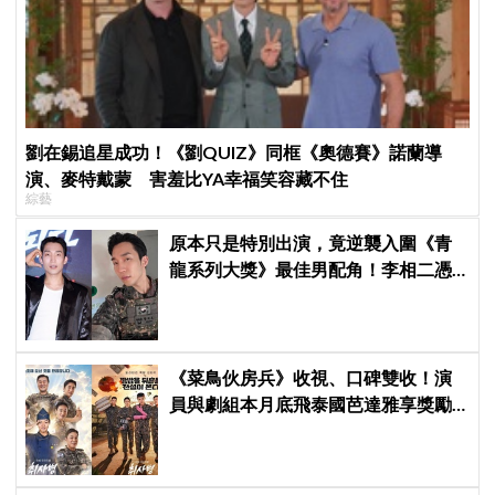
劉在錫追星成功！《劉QUIZ》同框《奧德賽》諾蘭導
演、麥特戴蒙 害羞比YA幸福笑容藏不住
綜藝
原本只是特別出演，竟逆襲入圍《青
龍系列大獎》最佳男配角！李相二憑
《菜鳥伙房兵》黃錫浩寫下「最強特
別出演」傳奇
《菜鳥伙房兵》收視、口碑雙收！演
員與劇組本月底飛泰國芭達雅享獎勵
旅行，慶祝亮眼成績