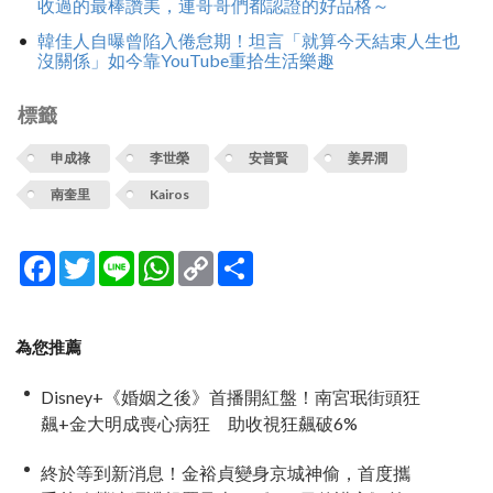
收過的最棒讚美，連哥哥們都認證的好品格～
韓佳人自曝曾陷入倦怠期！坦言「就算今天結束人生也
沒關係」如今靠YouTube重拾生活樂趣
標籤
申成祿
李世榮
安普賢
姜昇潤
南奎里
Kairos
Facebook
Twitter
Line
WhatsApp
Copy
分
Link
享
為您推薦
Disney+《婚姻之後》首播開紅盤！南宮珉街頭狂
飆+金大明成喪心病狂 助收視狂飆破6%
終於等到新消息！金裕貞變身京城神偷，首度攜