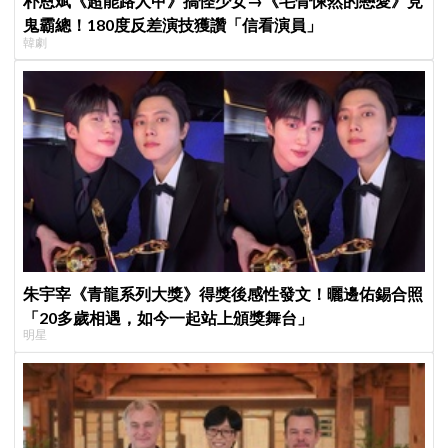
朴恩斌《超能路人甲》搞怪少女→《毛骨悚然的戀愛》見
鬼霸總！180度反差演技獲讚「信看演員」
韓劇
朱宇宰《青龍系列大獎》得獎後感性發文！曬邊佑錫合照
「20多歲相遇，如今一起站上頒獎舞台」
明星