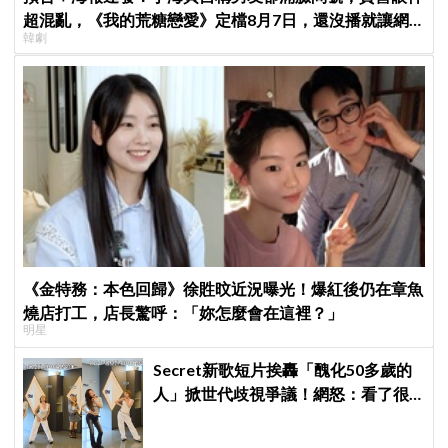
超混亂，《我的荒糖戀愛》定檔8月7日，還沒播就讓網
韓劇
友瘋猜結局
《金特務：本色回歸》徐貹旼近況曝光！爆紅後仍在章魚
燒店打工，店長驚呼：「妳怎麼會在這裡？」
明星
Secret新歌短片挨轟「醜化50多歲的
人」掀世代歧視爭議！網怒：看了很
不舒服