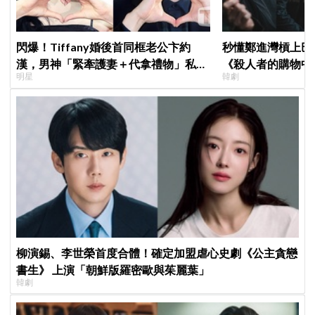
閃爆！Tiffany婚後首同框老公卞約
秒懂鄭進灣槓上巴
漢，男神「緊牽護妻＋代拿禮物」私下
《殺人者的購物中
明星
韓劇
甜度超標
快速複習
柳演錫、李世榮首度合體！確定加盟虐心史劇《公主貪戀
書生》 上演「朝鮮版羅密歐與茱麗葉」
韓劇