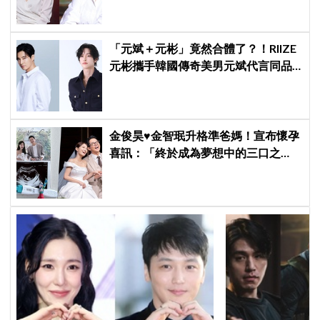
「元斌＋元彬」竟然合體了？！RIIZE
元彬攜手韓國傳奇美男元斌代言同品
牌，韓網瘋喊：兩個帥哥來了！
金俊昊♥金智珉升格準爸媽！宣布懷孕
喜訊：「終於成為夢想中的三口之
家」