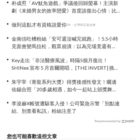
朴成焄「AV魷魚遊戲」爭議後回歸螢幕！主演新
劇《未婚男女的效率戀愛》首度談復出心情：比
以往更謹慎
做到這點才有資格說愛你
PR・台灣癌症基金會
金南佶吐槽粉絲「安可還沒喊完就跑」！5.5小時
見面會變馬拉松，觀眾崩潰：以為完場竟還有
「第三部」？
Key走出「非法醫療風波」時隔5個月復出！
SHINee 宣布 5 月首爾開唱， [THE INVERT] 挑戰
「翻轉」視角重新出發
朱宇宰《青龍系列大獎》得獎後感性發文！曬邊
佑錫合照「20多歲相遇，如今一起站上頒獎舞
台」
李浚赫X帳號遭駭客入侵！公司緊急示警「別點連
結、別查看私訊」粉絲注意了
Recommended by
您也可能喜歡這些文章