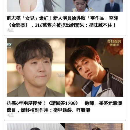
蘇志燮「女兒」爆紅！新人演員徐貹旼「零作品」空降
《金部長》，316萬舊片被挖出網驚呆：星味藏不住！
明星
抗癌6年兩度復發！《請回答1988》「餘暉」崔盛元淚灑
節目，爆移植副作用：指甲龜裂、呼吸喘
明星