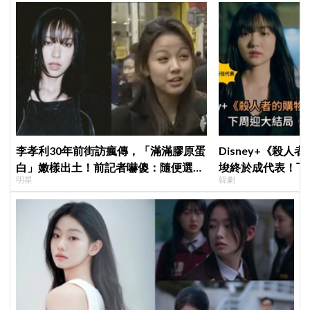
李孝利30年前街訪瘋傳，「滿滿膠原蛋
Disney+《殺人
白」嫩樣出土！前記者嚇傻：隨便選到
埈終於成代表！下
明星
韓劇
傳奇
現成最大伏筆