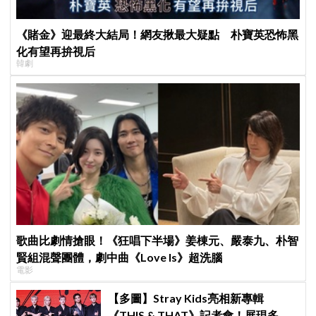
《賭金》迎最終大結局！網友揪最大疑點 朴寶英恐怖黑
化有望再拚視后
韓劇
歌曲比劇情搶眼！《狂唱下半場》姜棟元、嚴泰九、朴智
賢組混聲團體，劇中曲《Love Is》超洗腦
電影
【多圖】Stray Kids亮相新專輯
《THIS & THAT》記者會！展現多才