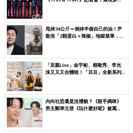
全能與滿滿自信，預告「以熱治熱」
炸裂夏日音樂圈
甩掉34公斤＝倒掉半個自己的油！尹
敬浩「2顆蛋白＋辣椒」地獄菜單，你
敢抄嗎？
「至親Line」金宇彬、都敬秀、李光
洙又又又合體啦！「豆豆」全新系列
本月開拍
內向社恐還是沒禮貌？《殺手媽咪》
男主鄭準元登《玩什麼好呢》被罵
爆，劉在錫、孔曉振狂救場也帶不動