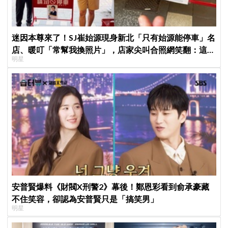
迷因本尊來了！SJ崔始源現身新北「只有始源能停車」名
店、暖叮「常幫我換照片」，店家尖叫合照網笑翻：這輩
明星
子不能脫粉了
安普賢爆料《財閥X刑警2》幕後！鄭恩彩看到俞承豪藏
不住笑容，卻認為安普賢只是「搞笑男」
明星