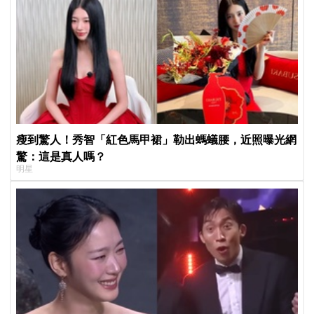
瘦到驚人！秀智「紅色馬甲裙」勒出螞蟻腰，近照曝光網
驚：這是真人嗎？
明星