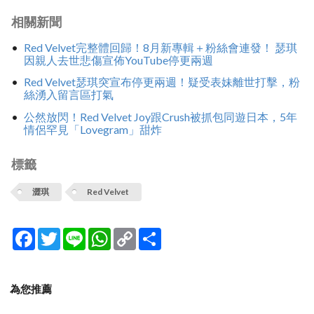
相關新聞
Red Velvet完整體回歸！8月新專輯＋粉絲會連發！ 瑟琪
因親人去世悲傷宣佈YouTube停更兩週
Red Velvet瑟琪突宣布停更兩週！疑受表妹離世打擊，粉
絲湧入留言區打氣
公然放閃！Red Velvet Joy跟Crush被抓包同遊日本，5年
情侶罕見「Lovegram」甜炸
標籤
澀琪
Red Velvet
Facebook
Twitter
Line
WhatsApp
Copy
分
Link
享
為您推薦