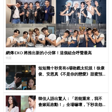
網傳 EXO 將推出新的小分隊！這個組合呼聲最高
明星
短短幾十秒竟有6場吻戲太犯規！徐康
俊、安恩真《不是你的戀愛》甜蜜預
告公開，網友直呼：太期待了！
韓佳人語出驚人：「若能重來，我不
會嫁延政勳！」全場嚇壞，下秒哀怨
曝真實原因笑翻