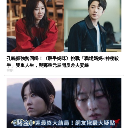
孔曉振強勢回歸！《殺手媽咪》挑戰「職場媽媽×神秘殺
手」雙重人生，與鄭準元展開反差夫妻線
韓劇