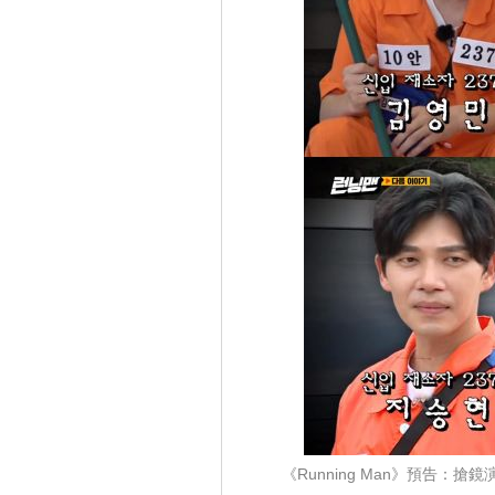
《Running Man》預告