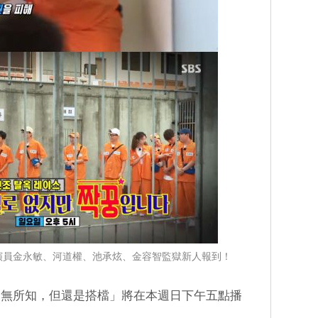
：搶鏡演員金永敏、河道權、池承炫、金容智監獄新人報到！
一無所知，但還是搭檔」將在本週日下午五點播