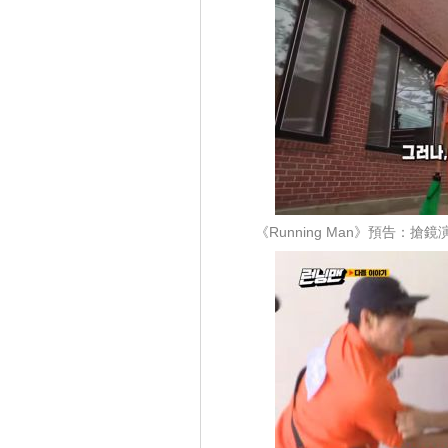
《Running Man》預告