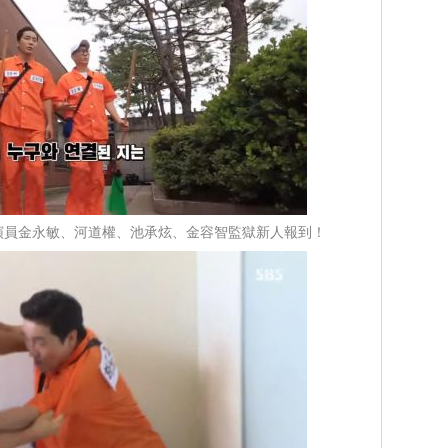
：搶鏡演員金永敏、河道權、池承炫、金容智監獄新人報到！