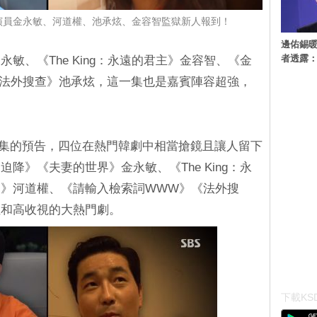
：搶鏡演員金永敏、河道權、池承炫、金容智監獄新人報到！
邊佑錫
者透露
敏、《The King：永遠的君主》金容智、《金
法外搜查》池承炫，這一集也是嘉賓陣容超強，
最新一集的預告，四位在熱門韓劇中相當搶鏡且讓人留下
降》《夫妻的世界》金永敏、《The King：永
》河道權、《請輸入檢索詞WWW》《法外搜
性和高收視的大熱門劇。
下載KSD