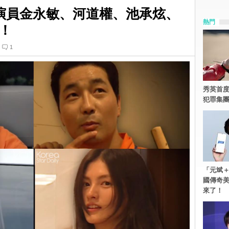
演員金永敏、河道權、池承炫、
熱門
！
1
秀英首度
犯罪集
「元斌＋
國傳奇
來了！