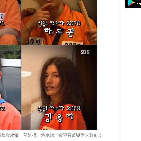
：搶鏡演員金永敏、河道權、池承炫、金容智監獄新人報到！