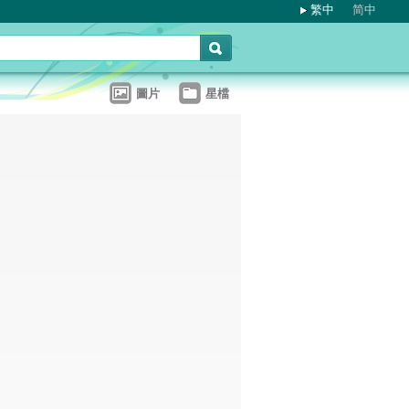
繁中
简中
圖片
星檔