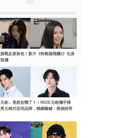
廣告
挑戰反派角色！新片《特務搞飛機2》化身
團首腦
元彬」竟然合體了？！RIIZE元彬攜手韓
美男元斌代言同品牌，韓網瘋喊：兩個帥哥