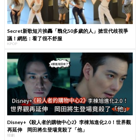
Secret新歌短片挨轟「醜化50多歲的人」掀世代歧視爭
議！網怒：看了很不舒服
KPOP
Disney+《殺人者的購物中心2》李棟旭進化2.0！世界觀
再延伸 岡田將生登場竟殺了「他」
韓劇