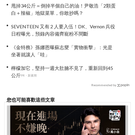
甩掉34公斤＝倒掉半個自己的油！尹敬浩「2顆蛋
白＋辣椒」地獄菜單，你敢抄嗎？
SEVENTEEN 又有 2 人要入伍！DK、Vernon 兵役
日程曝光，預錄內容備齊寵粉不間斷
《金特務》孫娜恩曝蘇志燮「實物衝擊」：光是
坐著就讓人「哇」
檸檬加它，堅持一週大肚腩不見了，重新回到45
公斤
PR・新素簡
Recommended by
您也可能喜歡這些文章