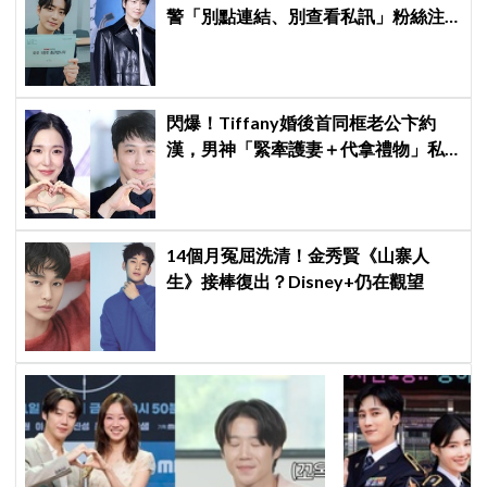
警「別點連結、別查看私訊」粉絲注
意了
閃爆！Tiffany婚後首同框老公卞約
漢，男神「緊牽護妻＋代拿禮物」私
下甜度超標
14個月冤屈洗清！金秀賢《山寨人
生》接棒復出？Disney+仍在觀望