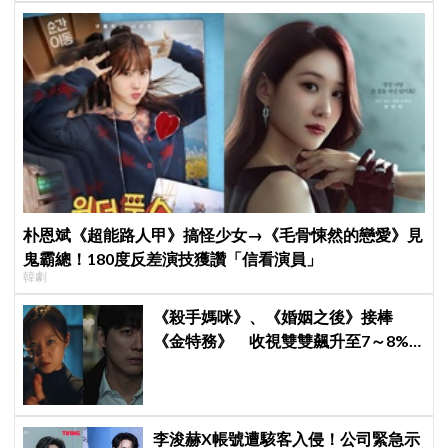
朴恩斌《超能路人甲》搞怪少女→《毛骨悚然的戀愛》見
鬼霸總！180度反差演技獲讚「信看演員」
韓劇
《殺手媽咪》、《婚姻之後》接棒
《金特務》 收視雙雙飆升至7～8%
創新高！
李浚赫X帳號遭駭客入侵！公司緊急示