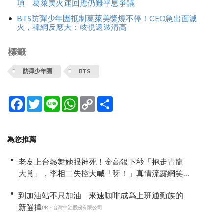
項 葛萊美火速回應仍難平息爭議
BTS防彈少年團抵制葛萊美獎燒不停！CEO急出面滅
火，韓網反應大：歧視還裝清高
標籤
防彈少年團
BTS
Facebook
Twitter
Line
WhatsApp
Copy
分
Link
享
為您推薦
老友上台熱舞她眼神死！金高銀下秒「抱走青龍
大賞」，李相二失控大喊「呀！」真情流露網笑
翻
到加油站不只加油 來速咖啡成爲上班通勤族的
新選擇
PR・台灣中油股份有限公司