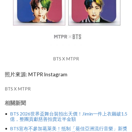
BTS X MTPR
照片來源: MTPR Instagram
BTS X MTPR
相關新聞
BTS 2026世界盃舞台裝拍出天價！Jimin一件上衣飆破1.5
億，整團貢獻慈善拍賣近半金額
BTS宣布不參加葛萊美！抵制「最佳亞洲流行音樂」新獎