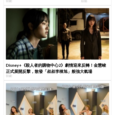
韓劇
綜藝
比YA幸福笑容藏
Disney+《殺人者的購物中心2》劇情迎來反轉！金慧峻
正式展開反擊，散發「叔叔李棟旭」般強大氣場
韓劇