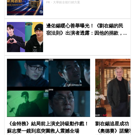
PR・大華銀全能行銷方案
邊佑錫暖心善舉曝光！《劉在錫的民
宿法則》出演者透露：因他的捐款，
兒童患者順利完成治療
《金特務》結局前上演史詩級動作戲！
劉在錫追星成功！《
蘇志燮一鏡到底突圍救人震撼全場
《奧德賽》諾蘭導