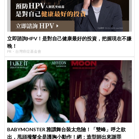
立即諮詢HPV！是對自己健康最好的投資，把握現在不嫌
晚！
PR・台灣癌症基金會
BABYMONSTER 雅譞舞台裝太危險！「雙峰」呼之欲
出，甩頭撥髮全是護胸小動作！網：造型師出來謝罪