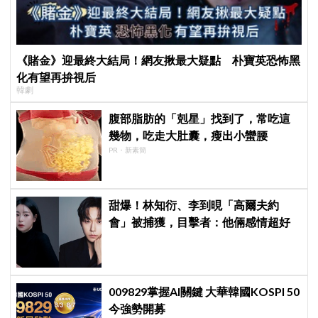
《賭金》迎最終大結局！網友揪最大疑點 朴寶英恐怖黑
化有望再拚視后
韓劇
腹部脂肪的「剋星」找到了，常吃這
幾物，吃走大肚囊，瘦出小蠻腰
PR・新素簡
甜爆！林知衍、李到晛「高爾夫約
會」被捕獲，目擊者：他倆感情超好
009829掌握AI關鍵 大華韓國KOSPI 50
今強勢開募