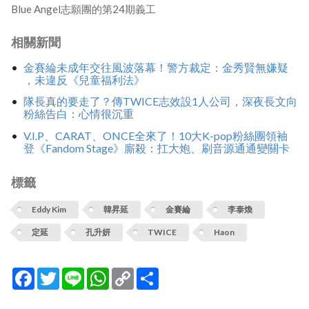
Blue Angel志願團的第24期義工
相關新聞
金賽綸未成年交往風波落幕！警方裁定：金秀賢無嫌疑
，未違反《兒童福利法》
隊長真的要走了？傳TWICE志效設1人公司，深夜長文向
粉絲告白：心情很沉重
V.I.P、CARAT、ONCE全來了！10大K-pop粉絲團領袖
登《Fandom Stage》廝殺：扛大炮、刷音源通通變關卡
標籤
Eddy Kim
韓昇延
金賽綸
李泰煥
定延
孔升妍
TWICE
Haon
Facebook
Twitter
Line
WhatsApp
Copy
分
Link
享