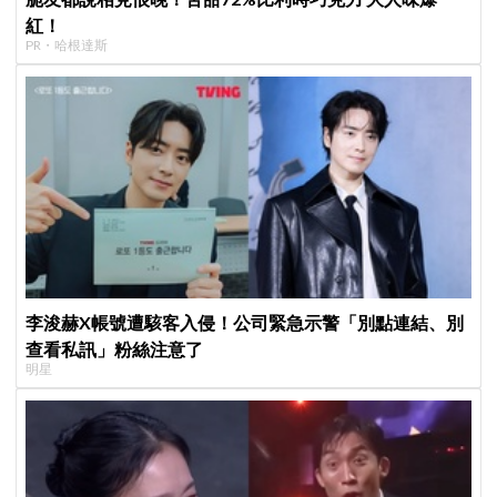
紅！
PR・哈根達斯
李浚赫X帳號遭駭客入侵！公司緊急示警「別點連結、別
查看私訊」粉絲注意了
明星