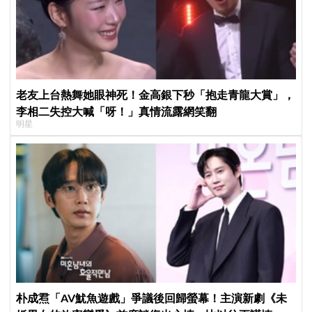
老友上台熱舞她眼神死！金高銀下秒「抱走青龍大賞」，
李相二失控大喊「呀！」真情流露網笑翻
明星
朴成焄「AV魷魚遊戲」爭議後回歸螢幕！主演新劇《未