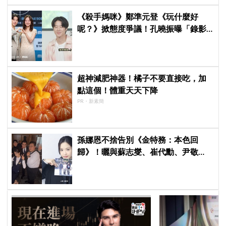
《殺手媽咪》鄭準元登《玩什麼好
呢？》掀態度爭議！孔曉振曝「錄影
後真的吐了」心疼喊：沒能救你
超神減肥神器！橘子不要直接吃，加
點這個！體重天天下降
PR・新素簡
孫娜恩不捨告別《金特務：本色回
歸》！曬與蘇志燮、崔代勳、尹敬
浩、朱相昱暖心合照，感謝劇組與粉
絲陪伴