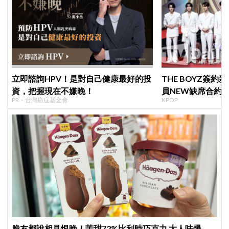
立即諮詢HPV！是對自己健康最好的投
THE BOYZ簽
資，把握現在不嫌晚！
員NEW缺席合約
PR・台灣癌症基金會
KPOP
篇章
脆友都說相見恨晚！苦甜72%比利時巧克力 大人味爆