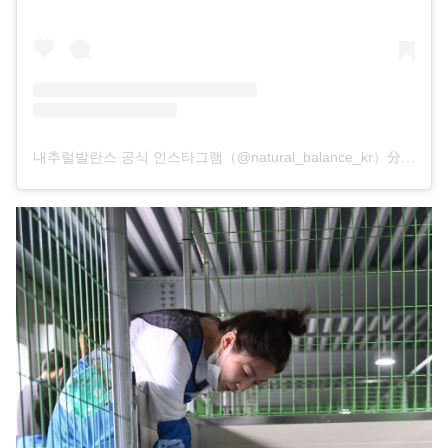
내추럴발란스 공식 인스타그램（@natural_balance_kr）分享的貼文