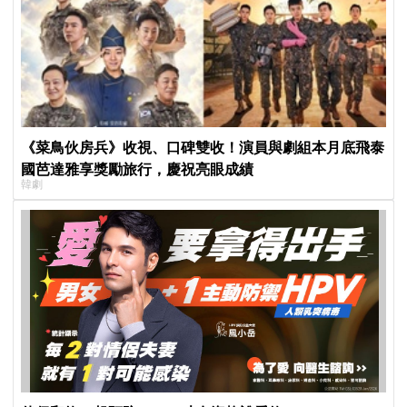
《菜鳥伙房兵》收視、口碑雙收！演員與劇組本月底飛泰
國芭達雅享獎勵旅行，慶祝亮眼成績
韓劇