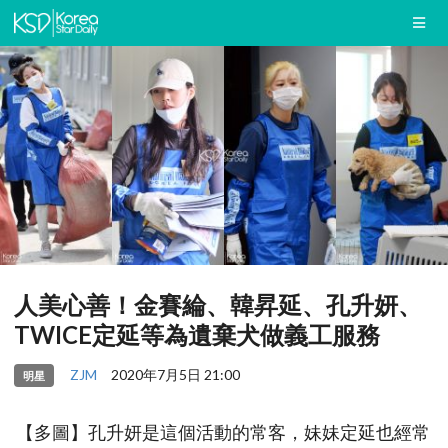
人美心善！金賽綸、韓昇延、孔升妍、
TWICE定延等為遺棄犬做義工服務
ZJM
2020年7月5日 21:00
明星
【多圖】孔升妍是這個活動的常客，妹妹定延也經常