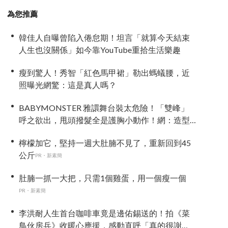
為您推薦
韓佳人自曝曾陷入倦怠期！坦言「就算今天結束
人生也沒關係」如今靠YouTube重拾生活樂趣
瘦到驚人！秀智「紅色馬甲裙」勒出螞蟻腰，近
照曝光網驚：這是真人嗎？
BABYMONSTER 雅譞舞台裝太危險！「雙峰」
呼之欲出，甩頭撥髮全是護胸小動作！網：造型
師出來謝罪
檸檬加它，堅持一週大肚腩不見了，重新回到45
公斤
PR・新素簡
肚腩一抓一大把，只需1個雞蛋，用一個瘦一個
PR・新素簡
李洪耐人生首台咖啡車竟是邊佑錫送的！拍《菜
鳥伙房兵》收暖心應援，感動直呼「真的很謝