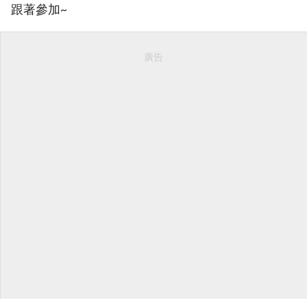
跟著參加~
廣告