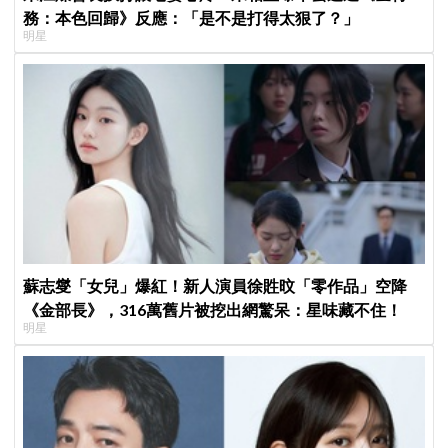
務：本色回歸》反應：「是不是打得太狠了？」
明星
蘇志燮「女兒」爆紅！新人演員徐貹旼「零作品」空降
《金部長》，316萬舊片被挖出網驚呆：星味藏不住！
明星