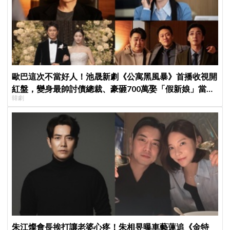
歐巴這次不當好人！池晟新劇《公寓黑風暴》首播收視開
紅盤，變身最帥討債總裁、豪砸700萬娶「假新娘」當眾
韓劇
激吻！
朱江燦會長挨打讓老婆心疼！朱相昱曝車藝蓮追《金特