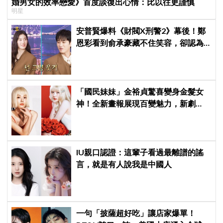
婚男女的效率戀愛》首度談復出心情：比以往更謹慎
明星
安普賢爆料《財閥X刑警2》幕後！鄭
恩彩看到俞承豪藏不住笑容，卻認為
安普賢只是「搞笑男」
「國民妹妹」金裕貞驚喜變身金髮女
神！全新畫報展現百變魅力，新劇
《100日的謊言》將在10月首播
IU親口認證：這輩子看過最離譜的謠
言，就是有人說我是中國人
一句「披薩超好吃」讓店家爆單！