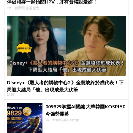
伴侶和妳一起預防HPV，才有資格說愛妳！
PR・台灣癌症基金會
Disney+《殺人者的購物中心2 》金慧埈終於成代表！下
周迎大結局「他」出現成最大伏筆
韓劇
009829掌握AI關鍵 大華韓國KOSPI 50
今強勢開募
PR・大華銀全能行銷方案