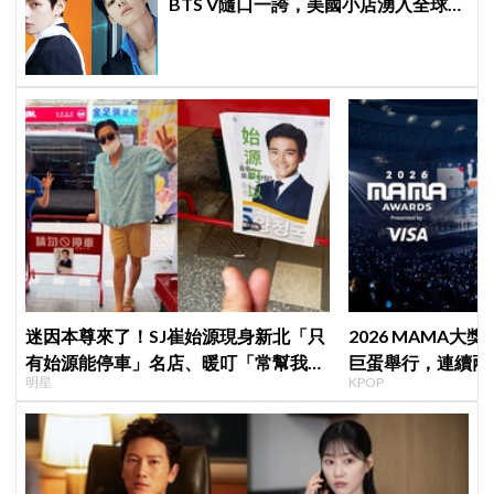
BTS V隨口一誇，美國小店湧入全球
ARMY擠爆
迷因本尊來了！SJ崔始源現身新北「只
2026 MAMA大獎
有始源能停車」名店、暖叮「常幫我換
巨蛋舉行，連續兩天點
明星
KPOP
照片」，店家尖叫合照網笑翻：這輩子
不能脫粉了