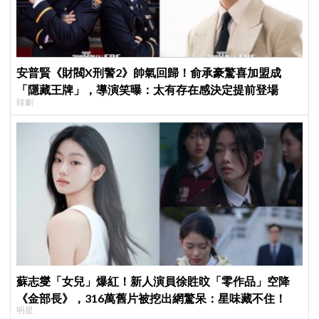
安普賢《財閥X刑警2》帥氣回歸！俞承豪驚喜加盟成
「隱藏王牌」，導演笑曝：太有存在感決定提前登場
韓劇
蘇志燮「女兒」爆紅！新人演員徐貹旼「零作品」空降
《金部長》，316萬舊片被挖出網驚呆：星味藏不住！
明星