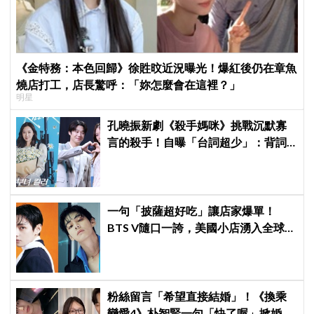
《金特務：本色回歸》徐貹旼近況曝光！爆紅後仍在章魚
燒店打工，店長驚呼：「妳怎麼會在這裡？」
明星
孔曉振新劇《殺手媽咪》挑戰沉默寡
言的殺手！自曝「台詞超少」：背詞
壓力小很多XD
一句「披薩超好吃」讓店家爆單！
BTS V隨口一誇，美國小店湧入全球
ARMY擠爆
粉絲留言「希望直接結婚」！《換乘
戀愛4》朴智賢一句「快了喔」掀婚訊