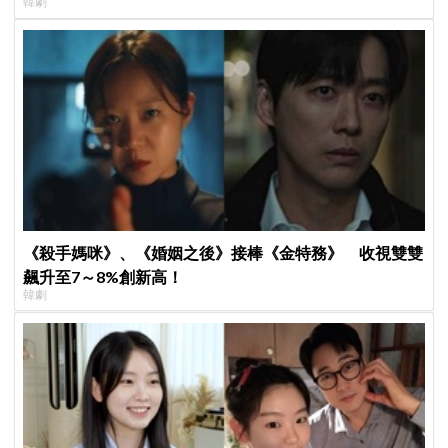
韓劇
《殺手媽咪》、《婚姻之後》接棒《金特務》 收視雙雙
飆升至7～8%創新高！
韓劇