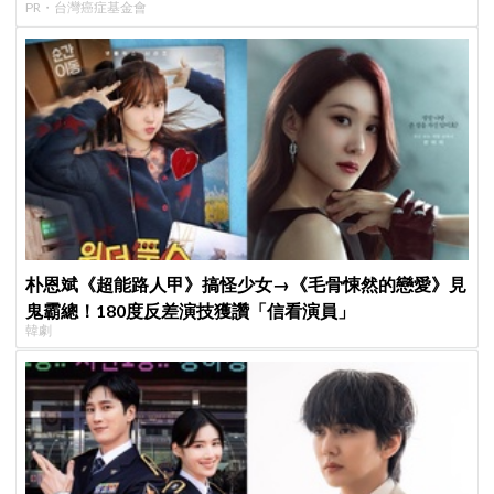
PR・台灣癌症基金會
朴恩斌《超能路人甲》搞怪少女→《毛骨悚然的戀愛》見
鬼霸總！180度反差演技獲讚「信看演員」
韓劇