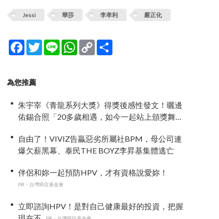
Jessi
華莎
李孝利
嚴正化
Facebook
Twitter
Line
WhatsApp
Copy
分
Link
享
為您推薦
朱宇宰《青龍系列大獎》得獎後感性發文！曬邊
佑錫合照「20多歲相遇，如今一起站上頒獎舞
台」
自由了！VIVIZ告贏惡劣所屬社BPM，母公司連
爆欠薪黑幕、泰民THE BOYZ李昇基集體逃亡
伴侶和妳一起預防HPV，才有資格說愛妳！
PR・台灣癌症基金會
立即諮詢HPV！是對自己健康最好的投資，把握
現在不...
PR・台灣癌症基金會