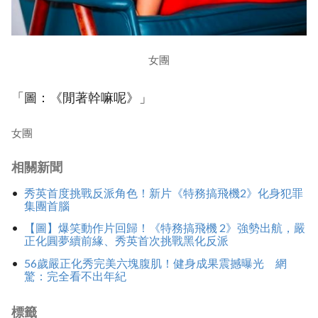
女團
「圖：《閒著幹嘛呢》」
女團
相關新聞
秀英首度挑戰反派角色！新片《特務搞飛機2》化身犯罪
集團首腦
【圖】爆笑動作片回歸！《特務搞飛機 2》強勢出航，嚴
正化圓夢續前緣、秀英首次挑戰黑化反派
56歲嚴正化秀完美六塊腹肌！健身成果震撼曝光 網
驚：完全看不出年紀
標籤