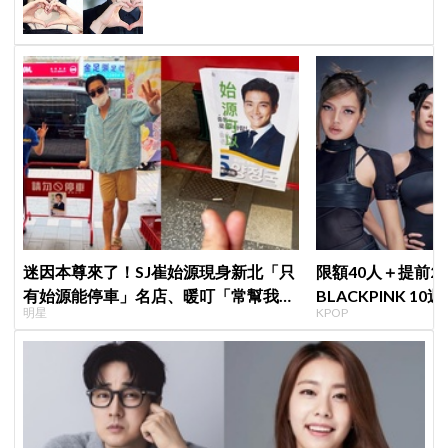
迷因本尊來了！SJ崔始源現身新北「只
限額40人＋提前2
有始源能停車」名店、暖叮「常幫我換
BLACKPINK 1
明星
KPOP
照片」，店家尖叫合照網笑翻：這輩子
衍」，YG急證實
不能脫粉了