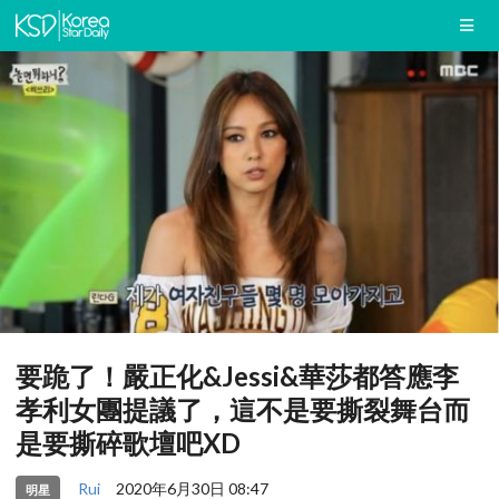
要跪了！嚴正化&Jessi&華莎都答應李
孝利女團提議了，這不是要撕裂舞台而
是要撕碎歌壇吧XD
Rui
2020年6月30日 08:47
明星