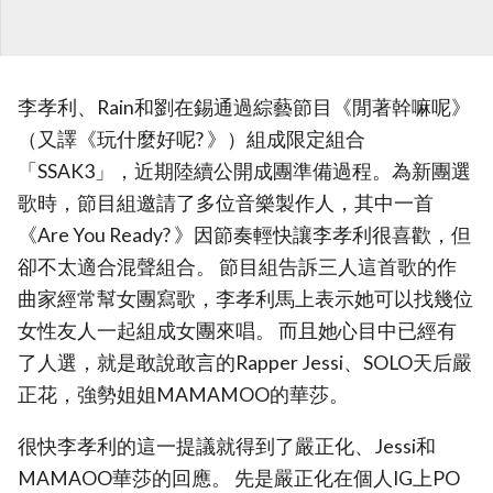
李孝利、Rain和劉在錫通過綜藝節目《閒著幹嘛呢》
（又譯《玩什麼好呢? 》）組成限定組合
「SSAK3」，近期陸續公開成團準備過程。為新團選
歌時，節目組邀請了多位音樂製作人，其中一首
《Are You Ready? 》因節奏輕快讓李孝利很喜歡，但
卻不太適合混聲組合。 節目組告訴三人這首歌的作
曲家經常幫女團寫歌，李孝利馬上表示她可以找幾位
女性友人一起組成女團來唱。 而且她心目中已經有
了人選，就是敢說敢言的Rapper Jessi、SOLO天后嚴
正花，強勢姐姐MAMAMOO的華莎。
很快李孝利的這一提議就得到了嚴正化、Jessi和
MAMAOO華莎的回應。 先是嚴正化在個人IG上PO