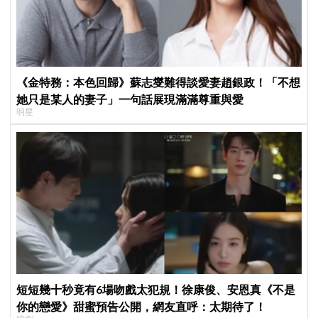
《金特務：本色回歸》蘇志燮難得談愛妻趙銀政！「不想
她只是某人的妻子」一句話展現滿滿尊重與愛
明星
短短幾十秒竟有6場吻戲太犯規！徐康俊、安恩真《不是
你的戀愛》甜蜜預告公開，網友直呼：太期待了！