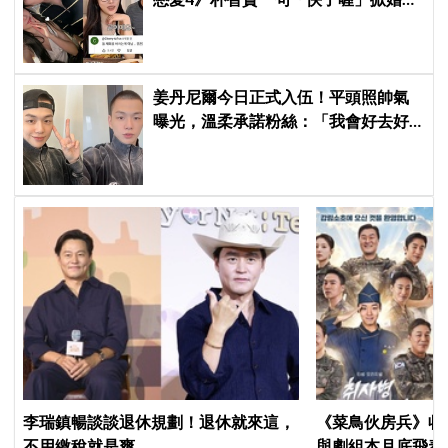
猜測，鄭元奎反應成亮點
姜丹尼爾今日正式入伍！平頭照帥氣
曝光，溫柔承諾粉絲：「我會好去好
回的」
李瑞鎮暢談談退休規劃！退休就來這，
《菜鳥伙房兵》收
不用繳稅就是爽
與劇組本月底飛泰