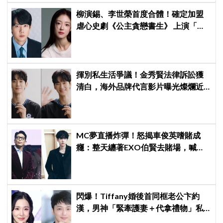
柳演錫、李世榮首度合體！確定加盟
虐心史劇《公主貪戀書生》 上演「朝
鮮版羅密歐與茱麗葉」
揮別私生活爭議！金秀賢法律訴訟獲
清白，海外品牌代言影片曝光燦爛近
況：「真的很想念大家」
MC夢直播炸彈！怒揭車俊英嗜賭成
癮：整天纏著EXO伯賢去賭場，喊話
「伯賢啊，男人就是要會賭」
閃爆！Tiffany婚後首同框老公卞約
漢，男神「緊牽護妻＋代拿禮物」私
下甜度超標