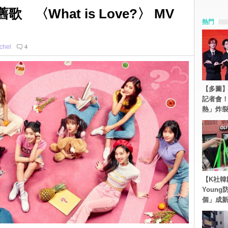
歌 〈What is Love?〉 MV
熱門
chel
4
【多圖】S
記者會
熱」炸
【K社韓
Youn
個」成