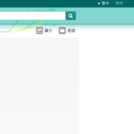
繁中
简中
圖片
星檔