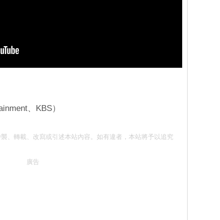
inment、KBS）
意 請勿抄襲、轉載、改寫或引述本站內容。如有違者，本站將予以追究
廣告