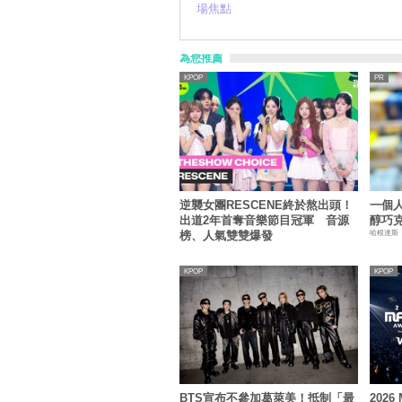
場焦點
為您推薦
KPOP
逆襲女團RESCENE終於熬出頭！
一個
出道2年首奪音樂節目冠軍 音源
醇巧克
哈根達斯
榜、人氣雙雙爆發
KPOP
KPOP
BTS宣布不參加葛萊美！抵制「最
2026