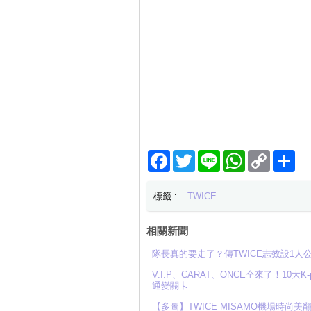
Facebook
Twitter
Line
WhatsApp
Copy
分
Link
享
標籤 :
TWICE
相關新聞
隊長真的要走了？傳TWICE志效設1
V.I.P、CARAT、ONCE全來了！10大
通變關卡
【多圖】TWICE MISAMO機場時尚美