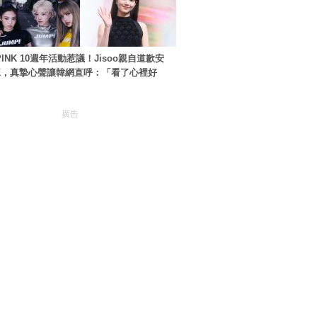
PINK 10週年活動惹議！Jisoo親自道歉安
NK，真摯心聲讓韓網直呼：「看了心裡好
廣告