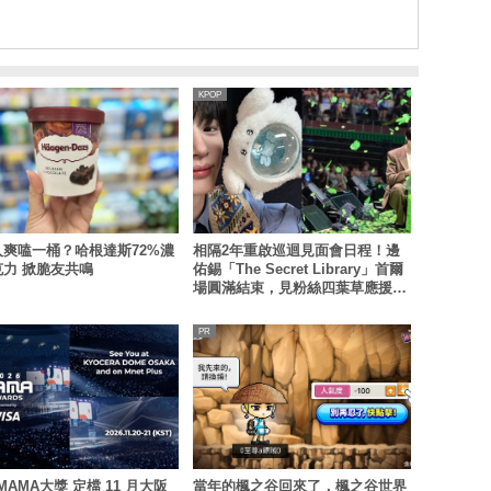
KPOP
人爽嗑一桶？哈根達斯72%濃
相隔2年重啟巡迴見面會日程！邊
力 掀脆友共鳴
佑錫「The Secret Library」首爾
場圓滿結束，見粉絲四葉草應援淚
眼汪汪
 MAMA大獎 定檔 11 月大阪
當年的楓之谷回來了，楓之谷世界