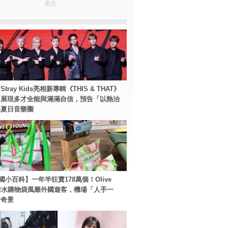
廣告
tray Kids亮相新專輯《THIS & THAT》
！展現多才全能與滿滿自信，預告「以熱治
裂夏日音樂圈
國小百科】一年半狂賣178萬個！Olive
g防水購物袋風靡外國遊客，機場「人手一
新奇景