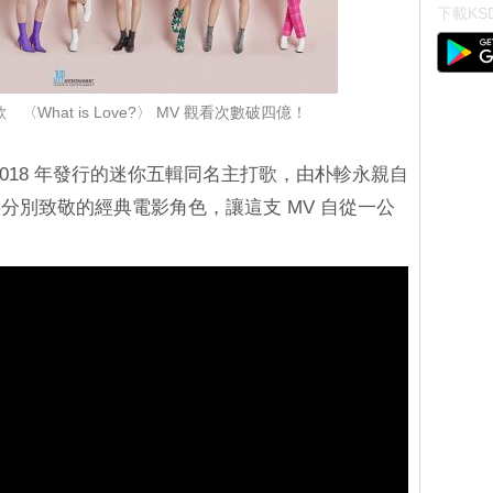
下載KSD
 〈What is Love?〉 MV 觀看次數破四億！
WICE 於 2018 年發行的迷你五輯同名主打歌，由朴軫永親自
分別致敬的經典電影角色，讓這支 MV 自從一公