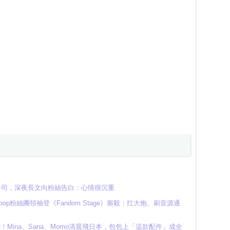
人公司，深夜長文向粉絲告白：心情很沉重
K-pop粉絲團領袖登《Fandom Stage》廝殺：扛大炮、刷音源通
翻！Mina、Sana、Momo清晨飛日本，包包上「這款配件」成全