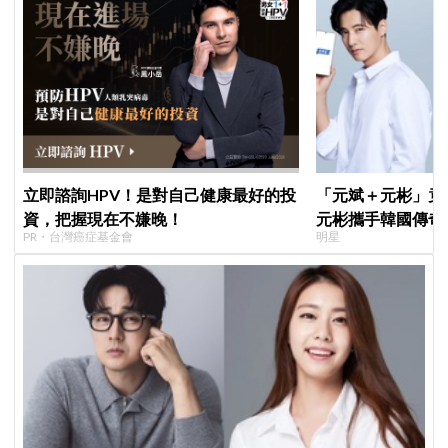
立即諮詢HPV！是對自己健康最好的投
「元斌＋元彬」竟然
資，把握現在不嫌晚！
元彬攜手韓國傳奇
PR・台灣癌症基金會
明星
牌，韓網瘋喊：兩