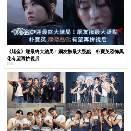
《賭金》迎最終大結局！網友揪最大疑點 朴寶英恐怖黑
化有望再拚視后
韓劇