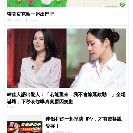
帶著皮克敏一起出門吧
PR・Pikmin Bloom
韓佳人語出驚人：「若能重來，我不會嫁延政勳！」全場
嚇壞，下秒哀怨曝真實原因笑翻
明星
伴侶和妳一起預防HPV，才有資格說
愛妳！
PR・台灣癌症基金會