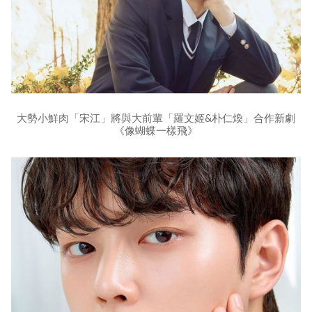
大勢小鮮肉「宋江」將與大前輩「羅文姬&朴仁煥」合作新劇
《像蝴蝶一樣飛》