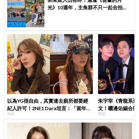
光》10週年，主角群不只一起合拍畫
報，還錄製特別節目
以為YG很自由，其實連去廁所都要經
朱宇宰《青龍系列
紀人許可！2NE1 Dara坦言：「當年超
文！曬邊佑錫合照
明星
明星
羨慕少女時代」
一起站上頒獎舞台