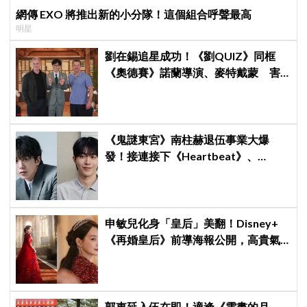
網傳 EXO 將推出新的小分隊！這個組合呼聲最高
明星
劉在錫追星成功！《劉QUIZ》同框
《奧德賽》諾蘭導演、麥特戴蒙 害
羞比YA幸福笑容藏不住
《鬼謎東宮》南柱赫退伍事業大爆
發！接連接下《Heartbeat》、
《CODE》兩部新劇，浪漫喜劇與犯
罪懸疑一手包辦
申敏兒化身「皇后」美翻！Disney+
《再婚皇后》前導海報公開，高貴氣
場＋豪華主演陣容讓人超期待！
郭東延入伍在即！適逢《雲畫的月