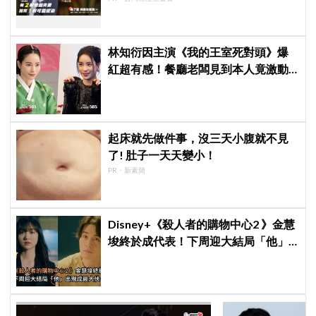
林知衍因主演《我的王室死對頭》爆
紅超有感！餐廳老闆見到本人竟激動
落淚
起床就先做件事，沒三天小腹就不見
了! 肚子一天天變小！
PR・新素簡
Disney+《殺人者的購物中心2 》金慧
埈終於成代表！下周迎大結局「他」
出現成最大伏筆