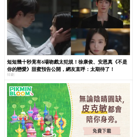
短短幾十秒竟有6場吻戲太犯規！徐康俊、安恩真《不是
你的戀愛》甜蜜預告公開，網友直呼：太期待了！
韓劇