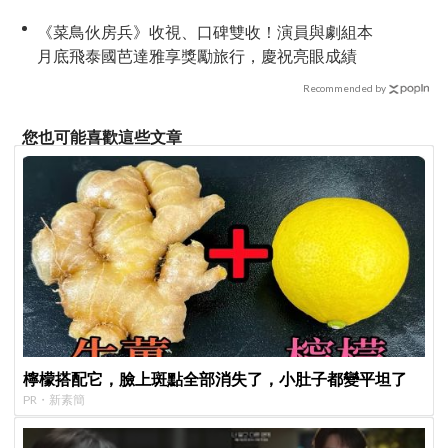
《菜鳥伙房兵》收視、口碑雙收！演員與劇組本
月底飛泰國芭達雅享獎勵旅行，慶祝亮眼成績
Recommended by
您也可能喜歡這些文章
檸檬搭配它，臉上斑點全部消失了，小肚子都變平坦了
PR・新素簡