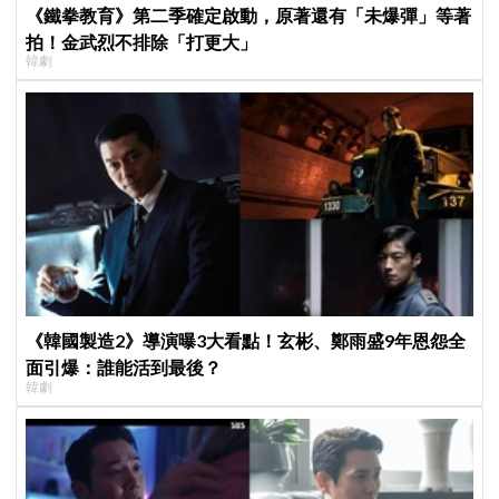
《鐵拳教育》第二季確定啟動，原著還有「未爆彈」等著
拍！金武烈不排除「打更大」
韓劇
《韓國製造2》導演曝3大看點！玄彬、鄭雨盛9年恩怨全
面引爆：誰能活到最後？
韓劇