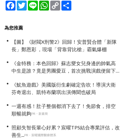
Facebook
Twitter
Line
WhatsApp
Copy
分
Link
享
為您推薦
【圖】《財閥X刑警2》回歸！安普賢合體「新隊
長」鄭恩彩 ，現場「背靠背比槍」霸氣爆棚
《金特務：本色回歸》蘇志燮女兒身邊的帥氣高
中生是誰？竟是男團愛豆，首次挑戰演戲便留下
深刻印象
《魷魚遊戲》美國版衍生劇確定告吹！導演大衛
芬奇退出、凱特布蘭琪出演傳聞也破局
一週有感！肚子整個都消下去了！免節食，排空
順暢就夠
PR・新素簡
照顧失智長輩心好累？宸曜TPS結合專業評估，改
善生...
PR・宸曜國際醫療體系