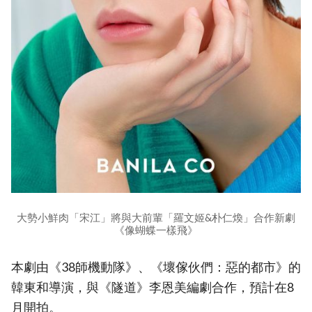
大勢小鮮肉「宋江」將與大前輩「羅文姬&朴仁煥」合作新劇
《像蝴蝶一樣飛》
本劇由《38師機動隊》、《壞傢伙們：惡的都市》的
韓東和導演，與《隧道》李恩美編劇合作，預計在8
月開拍。