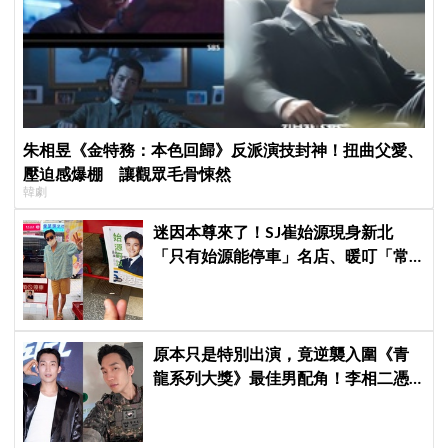
朱相昱《金特務：本色回歸》反派演技封神！扭曲父愛、
壓迫感爆棚 讓觀眾毛骨悚然
韓劇
迷因本尊來了！SJ崔始源現身新北
「只有始源能停車」名店、暖叮「常
幫我換照片」，店家尖叫合照網笑
翻：這輩子不能脫粉了
原本只是特別出演，竟逆襲入圍《青
龍系列大獎》最佳男配角！李相二憑
《菜鳥伙房兵》黃錫浩寫下「最強特
別出演」傳奇