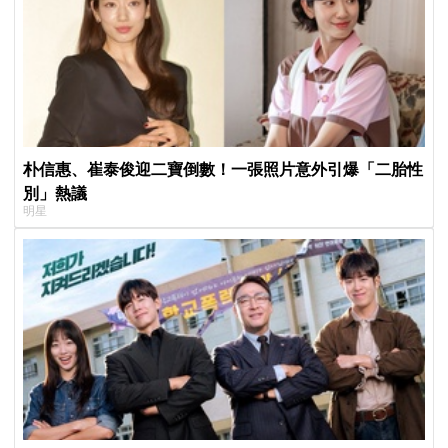
朴信惠、崔泰俊迎二寶倒數！一張照片意外引爆「二胎性
別」熱議
明星