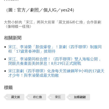
（圖：官方／劇照／個人IG／yes24）
大勢小鮮肉「宋江」將與大前輩「羅文姬&朴仁煥」合作新劇
《像蝴蝶一樣飛》
相關新聞
宋江、李濬榮「顏值爆發」！新劇《四手聯彈》制服同
框「17歲青春神顏」掀期待
宋江、李濬榮同框合體！《四手聯彈》雙人海報公開，
閉眼共奏畫面美帥屏息！8月29日正式開戰
宋江新劇《四手聯彈》化身每天苦練鋼琴9小時的17歲天
才少年！與李濬榮成最大勁敵
標籤
羅文姬
朴仁煥
宋江
如蝶翩翩