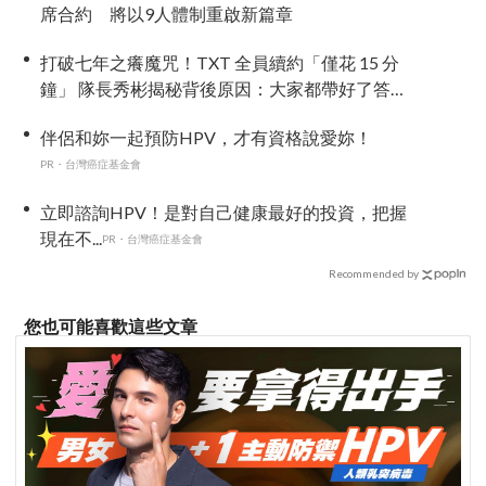
席合約 將以9人體制重啟新篇章
打破七年之癢魔咒！TXT 全員續約「僅花 15 分
鐘」 隊長秀彬揭秘背後原因：大家都帶好了答
案！
伴侶和妳一起預防HPV，才有資格說愛妳！
PR・台灣癌症基金會
立即諮詢HPV！是對自己健康最好的投資，把握
現在不...
PR・台灣癌症基金會
Recommended by
您也可能喜歡這些文章