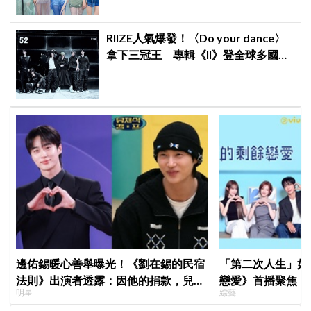
RIIZE人氣爆發！〈Do your dance〉
拿下三冠王 專輯《II》登全球多國排
行榜冠軍
邊佑錫暖心善舉曝光！《劉在錫的民宿
「第二次人生」如
法則》出演者透露：因他的捐款，兒童
戀愛》首播聚焦「
明星
綜藝
患者順利完成治療
全場淚崩，初見面