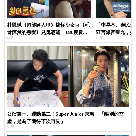
朴恩斌《超能路人甲》搞怪少女→《毛
「李昇基、泰民全
骨悚然的戀愛》見鬼霸總！180度反差
狂言錄音曝光，搬
韓劇
明星
演技獲讚「信看演員」
證金、糾紛再升級
公演第一、運動第二！Super Junior 東海：「離別的空
虛，是為了期待下次再見」
明星