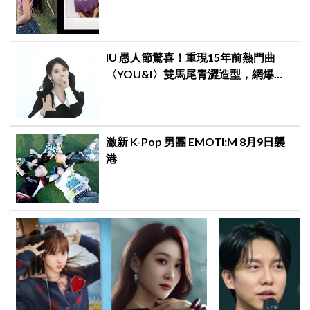
靈」大戰！「愛心男」是他啦
IU 愚人節驚喜！重現15年前熱門曲
〈YOU&I〉雙馬尾青澀造型，網爆
笑：最高畫質居然是720p
激新 K-Pop 男團 EMOTI:M 8月9日襲
港