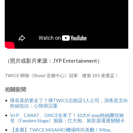
（照片或影片來源：JYP Entertainment）
TWICE 蟬聯《Show! 音樂中心》冠軍 獲第 105 座獎盃！
相關新聞
隊長真的要走了？傳TWICE志效設1人公司，深夜長文向
粉絲告白：心情很沉重
V.I.P、CARAT、ONCE全來了！10大K-pop粉絲團領袖
登《Fandom Stage》廝殺：扛大炮、刷音源通通變關卡
【多圖】TWICE MISAMO機場時尚美翻！Mina、