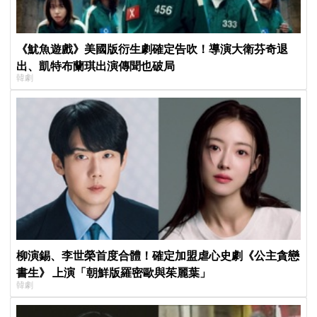
《魷魚遊戲》美國版衍生劇確定告吹！導演大衛芬奇退
出、凱特布蘭琪出演傳聞也破局
韓劇
柳演錫、李世榮首度合體！確定加盟虐心史劇《公主貪戀
書生》 上演「朝鮮版羅密歐與茱麗葉」
韓劇