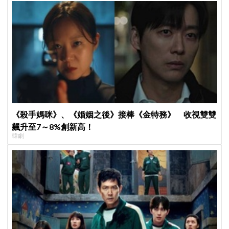
《殺手媽咪》、《婚姻之後》接棒《金特務》 收視雙雙
飆升至7～8%創新高！
韓劇