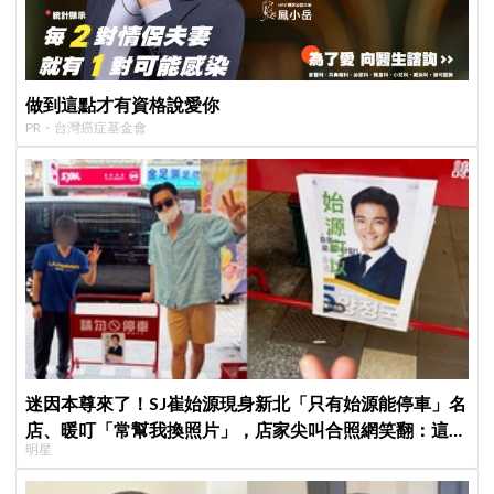
做到這點才有資格說愛你
PR・台灣癌症基金會
迷因本尊來了！SJ崔始源現身新北「只有始源能停車」名
店、暖叮「常幫我換照片」，店家尖叫合照網笑翻：這輩
明星
子不能脫粉了