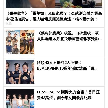
《鐵拳教育》「羅華振」又回來啦？！金武烈合體九雲高
中混混拍廣告，兩人嚇壞反應笑翻劇迷：根本番外篇！
明星
《菜鳥伙房兵》收視、口碑雙收！演
員與劇組本月底飛泰國芭達雅享獎勵
旅行，慶祝亮眼成績
限額40人＋提前2天突襲！
BLACKPINK 10週年活動遭轟「敷
衍」，YG急證實：4人確定完全體出
席
LE SSERAFIM 回歸火力全開！首日狂
賣43萬張，創今年女團最高紀錄