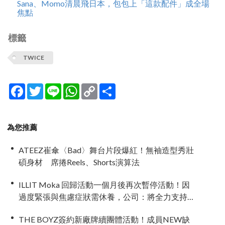
Sana、Momo清晨飛日本，包包上「這款配件」成全場
焦點
標籤
TWICE
Facebook
Twitter
Line
WhatsApp
Copy
分
Link
享
為您推薦
ATEEZ崔傘〈Bad〉舞台片段爆紅！無袖造型秀壯
碩身材 席捲Reels、Shorts演算法
ILLIT Moka 回歸活動一個月後再次暫停活動！因
過度緊張與焦慮症狀需休養，公司：將全力支持
恢復健康
THE BOYZ簽約新廠牌續團體活動！成員NEW缺