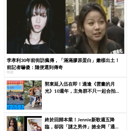
李孝利30年前街訪瘋傳，「滿滿膠原蛋白」嫩樣出土！
前記者嚇傻：隨便選到傳奇
明星
郭東延入伍在即！適逢《雲畫的月
光》10週年，主角群不只一起合拍畫
報，還錄製特別節目
終於回歸本業！Jennie新歌週五降
臨，卻因「謎之男伴」掀全网「通