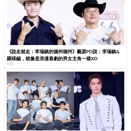
《說走就走：李瑞鎮的德州德州》藝瑟PD說：李瑞鎮&
羅暎錫，就像是浪漫喜劇的男女主角一樣XD
綜藝