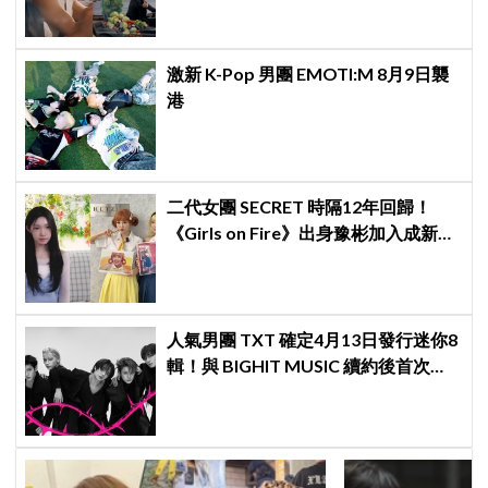
外篇！
激新 K-Pop 男團 EMOTI:M 8月9日襲
港
二代女團 SECRET 時隔12年回歸！
《Girls on Fire》出身豫彬加入成新成
員，網震驚：年齡差太大了吧
人氣男團 TXT 確定4月13日發行迷你8
輯！與 BIGHIT MUSIC 續約後首次回
歸，粉絲已迫不及待