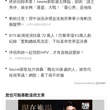
終於回歸本業！Jennie新歌週五降臨，卻因「謎之
男伴」掀全网「通靈」大戰！「愛心男」是他啦
豹粉注意！買中油洗沐禮盒送無所事事小海豹洗
臉髮帶
PR・台灣中油股份有限公司
BTS 歐洲巡演狂吸 72 萬人！巴黎單場9.2萬人創
紀錄「驚動總統馬克宏」下站直奔世界盃決賽
伴侶和妳一起預防HPV，才有資格說愛妳！
PR・台灣癌症基金會
Secret新歌短片挨轟「醜化50多歲的人」掀世代
歧視爭議！網怒：看了很不舒服
Recommended by
您也可能喜歡這些文章