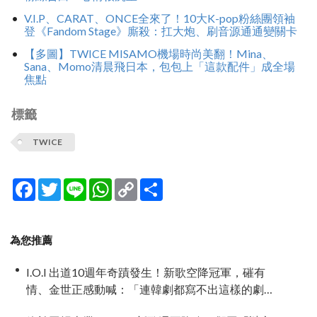
V.I.P、CARAT、ONCE全來了！10大K-pop粉絲團領袖
登《Fandom Stage》廝殺：扛大炮、刷音源通通變關卡
【多圖】TWICE MISAMO機場時尚美翻！Mina、
Sana、Momo清晨飛日本，包包上「這款配件」成全場
焦點
標籤
TWICE
Facebook
Twitter
Line
WhatsApp
Copy
分
Link
享
為您推薦
I.O.I 出道10週年奇蹟發生！新歌空降冠軍，磪有
情、金世正感動喊：「連韓劇都寫不出這樣的劇
情」