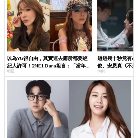
以為YG很自由，其實連去廁所都要經
短短幾十秒竟有6
紀人許可！2NE1 Dara坦言：「當年超
俊、安恩真《不是
明星
韓劇
羨慕少女時代」
公開，網友直呼：