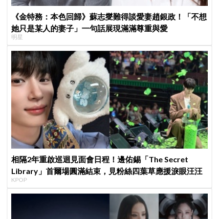
《金特務：本色回歸》蘇志燮難得談愛妻趙銀政！「不想
她只是某人的妻子」一句話展現滿滿尊重與愛
明星
相隔2年重啟巡迴見面會日程！邊佑錫「The Secret
Library」首爾場圓滿結束，見粉絲四葉草應援淚眼汪汪
KPOP