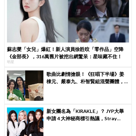
蘇志燮「女兒」爆紅！新人演員徐貹旼「零作品」空降
《金部長》，316萬舊片被挖出網驚呆：星味藏不住！
明星
歌曲比劇情搶眼！《狂唱下半場》姜
棟元、嚴泰九、朴智賢組混聲團體，
劇中曲《Love Is》超洗腦
新女團名為「KIRAKLE」？ JYP大舉
申請 4 大神秘商標引熱議，Stray
Kids、NEXZ 專屬角色再進化！