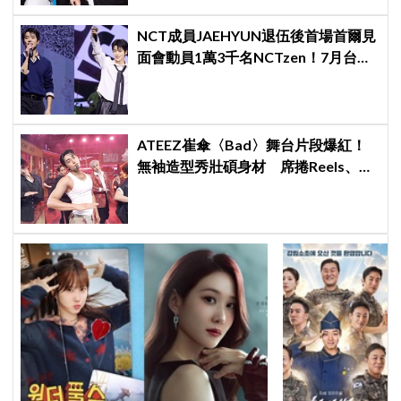
NCT成員JAEHYUN退伍後首場首爾見
面會動員1萬3千名NCTzen！7月台北
場次即將登場
ATEEZ崔傘〈Bad〉舞台片段爆紅！
無袖造型秀壯碩身材 席捲Reels、
Shorts演算法