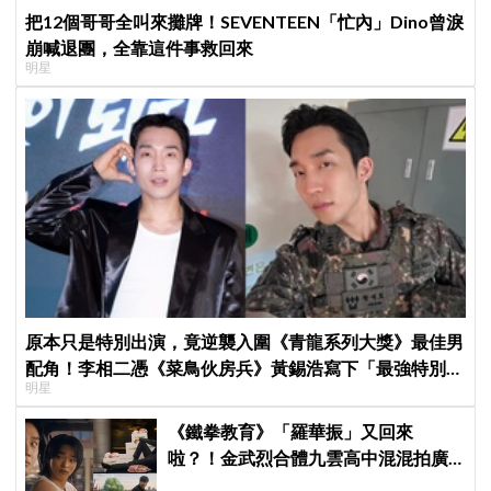
把12個哥哥全叫來攤牌！SEVENTEEN「忙內」Dino曾淚
崩喊退團，全靠這件事救回來
明星
原本只是特別出演，竟逆襲入圍《青龍系列大獎》最佳男
配角！李相二憑《菜鳥伙房兵》黃錫浩寫下「最強特別出
明星
演」傳奇
《鐵拳教育》「羅華振」又回來
啦？！金武烈合體九雲高中混混拍廣
告，兩人嚇壞反應笑翻劇迷：根本番