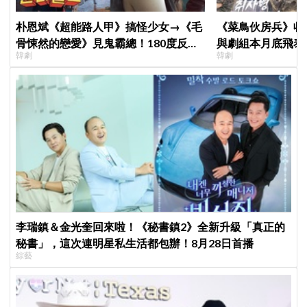
朴恩斌《超能路人甲》搞怪少女→《毛
《菜鳥伙房兵》收
骨悚然的戀愛》見鬼霸總！180度反差
與劇組本月底飛泰
韓劇
韓劇
演技獲讚「信看演員」
行，慶祝亮眼成績
李瑞鎮＆金光奎回來啦！《秘書鎮2》全新升級「真正的
秘書」，這次連明星私生活都包辦！8月28日首播
綜藝