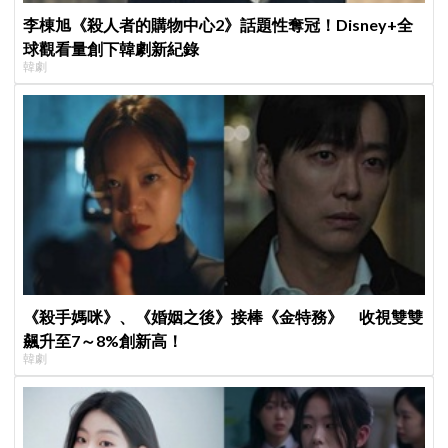
李棟旭《殺人者的購物中心2》話題性奪冠！Disney+全
球觀看量創下韓劇新紀錄
韓劇
《殺手媽咪》、《婚姻之後》接棒《金特務》 收視雙雙
飆升至7～8%創新高！
韓劇