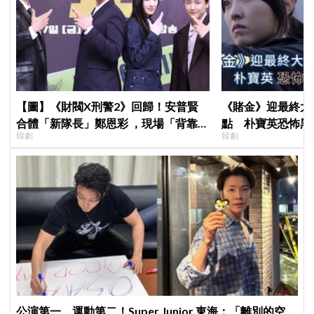
【圖】《財閥X刑警2》回歸！安普賢
《賭金》迎最終大
合體「新隊長」鄭恩彩 ，現場「背靠背
點 朴寶英恐怖黑
韓劇
韓劇
比槍」霸氣爆棚
公演第一、運動第二！Super Junior 東海：「離別的空