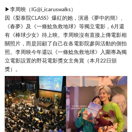
▶李周映（IG@i_icaruswalks）
因《梨泰院CLASS》爆紅的她，演過《夢中的簡》、
《春夢》及《一條鯰魚救地球》等獨立電影，6月還
有《棒球少女》待上映。李周映沒有直接上傳電影相
關照片，而是回顧了自己在各電影院參與活動的側拍
照。李周映今年還以《一條鯰魚救地球》入圍專為獨
立電影設置的野花電影獎女主角賞（本月22日頒
獎）。