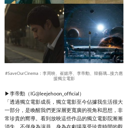
#SaveOurCinema：李周映、崔嬉序、李帝勳、韓藝璃…接力應
援獨立電影
▶李帝勳（IG@leejehoon_official）
「透過獨立電影成長，獨立電影至今佔據我生活很大
一部分，是喚醒我們更深層更寬廣的視角和思想，非
常珍貴的嚮導。看到放映這些作品的獨立電影院漸漸
消失，不僅身為演員，身為在劇場享受珍貴時間的觀