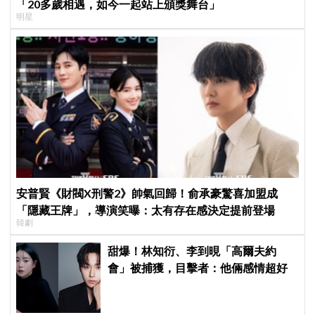
「20多歲相遇，如今一起站上頒獎舞台」
明星
安普賢《財閥X刑警2》帥氣回歸！俞承豪驚喜加盟成
「隱藏王牌」，導演笑曝：太有存在感決定提前登場
韓劇
甜爆！林知衍、李到晛「高爾夫約
會」被捕獲，目擊者：他倆感情超好