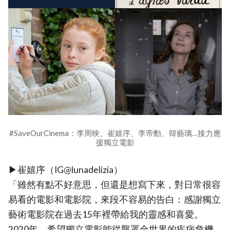
#SaveOurCinema：李周映、崔嬉序、李帝勳、韓藝璃…接力應
援獨立電影
▶崔嬉序（IG@lunadelizia）
「雖然有點不好意思，但還是想寫下來，對日常很容
易看的電影和電影院，來段不容易的告白：感謝獨立
藝術電影院在過去15年裡帶給我的靈感和喜愛。
2020年，希望獨立電影能從壟罩全世界的疾病危機