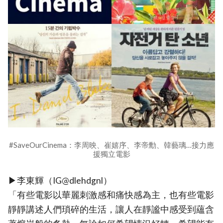
#SaveOurCinema：李周映、崔嬉序、李帝勳、韓藝璃…接力應
援獨立電影
▶李東輝（IG@dlehdgnl）
「有些電影以華麗刺激感和痛快感為主，也有些電影
靜靜講述人們瑣碎的生活，讓人在靜謐中感受到蘊含