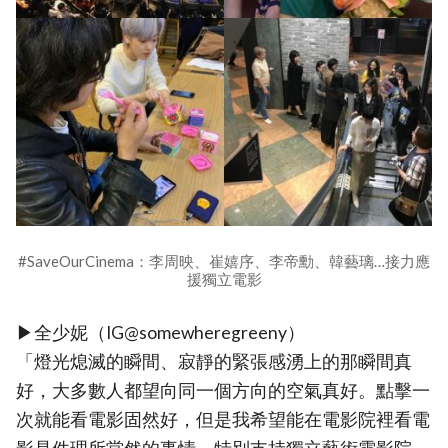
#SaveOurCinema：李周映、崔嬉序、李帝勳、韓藝璃…接力應
援獨立電影
▶全少妮（IG@somewheregreeny）
「燈光熄滅的瞬間、寂靜的緊張感湧上的那瞬間真
好，大多數人都望向同一個方向的空氣真好。點擊一
次就能看電影固然好，但是我希望能在電影院裡看電