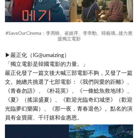
#SaveOurCinema：李周映、崔嬉序、李帝勳、韓藝璃…接力應
援獨立電影
▶嚴正化（IG@umaizing）
「獨立電影是韓國電影的力量。」
嚴正化發了一篇文後大喊三部電影不夠，又發了一篇
文。她總共挑選了七部電影：《我們與愛的距離》、
《青春勿語》、《朴花英》、《一條鯰魚救地球》、
《夏》（搖滾盛夏）、《歡迎光臨奇幻城堡》（歡迎
光臨夢幻樂園）、《那一夜，青春退色》。點名的演
員有金寶羅、千玗嬉和金惠恩。