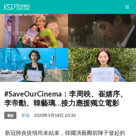
#SaveOurCinema：李周映、崔嬉序、
李帝勳、韓藝璃…接力應援獨立電影
草莓
2020年5月18日 10:30
電影
新冠肺炎疫情尚未結束，韓國演藝圈前陣子發起的