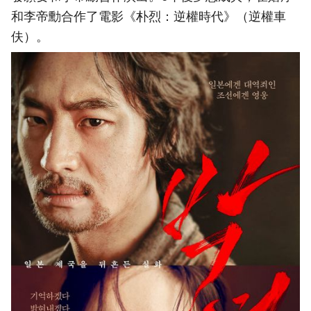
和李帝勳合作了電影《朴烈：逆權時代》（逆權車
伕）。