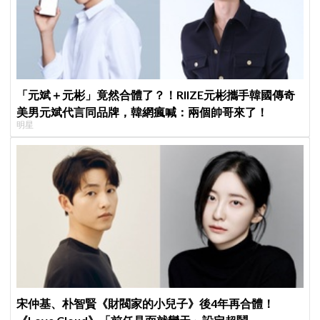
「元斌＋元彬」竟然合體了？！RIIZE元彬攜手韓國傳奇
美男元斌代言同品牌，韓網瘋喊：兩個帥哥來了！
明星
宋仲基、朴智賢《財閥家的小兒子》後4年再合體！