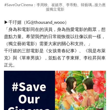
#SaveOurCinema：李周映、崔嬉序、李帝勳、韓藝璃…接力應
援獨立電影
▶千玗嬉（IG@thousand_wooo）
「身為和電影同在的演員，身為熱愛電影的觀眾，想
盡點力量。希望我們的日常能恢復以往像以前一樣，
（獨立藝術電影）需要大家的關心和支持。」
千玗嬉的三部電影是《女孩青春紀事》、《我是布萊
克》與《單車男孩》，並點名了李東輝、李柱昇與車
正元。