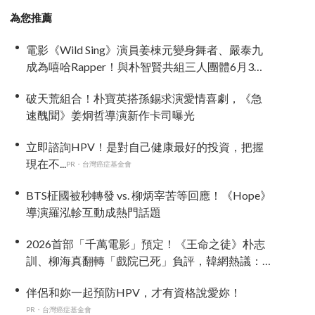
為您推薦
電影《Wild Sing》演員姜棟元變身舞者、嚴泰九
成為嘻哈Rapper！與朴智賢共組三人團體6月3日
上映
破天荒組合！朴寶英搭孫錫求演愛情喜劇，《急
速醜聞》姜炯哲導演新作卡司曝光
立即諮詢HPV！是對自己健康最好的投資，把握
現在不...
PR・台灣癌症基金會
BTS柾國被秒轉發 vs. 柳炳宰苦等回應！《Hope》
導演羅泓軫互動成熱門話題
2026首部「千萬電影」預定！《王命之徒》朴志
訓、柳海真翻轉「戲院已死」負評，韓網熱議：
這才是觀眾想看的電影！
伴侶和妳一起預防HPV，才有資格說愛妳！
PR・台灣癌症基金會