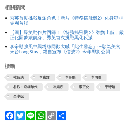
相關新聞
秀英首度挑戰反派角色！新片《特務搞飛機2》化身犯罪
集團首腦
【圖】爆笑動作片回歸！《特務搞飛機 2》強勢出航，嚴
正化圓夢續前緣、秀英首次挑戰黑化反派
李帝勳強風中與粉絲同歡大喊「此生難忘」〜願為美食
來台Long Stay，親自宣布《信號2》今年即將公開
標籤
韓藝璃
李東輝
李帝勳
李周映
朴烈：逆權年代
崔嬉序
嚴正化
千玗嬉
全少妮
Facebook
Twitter
Line
WhatsApp
Copy
分
Link
享