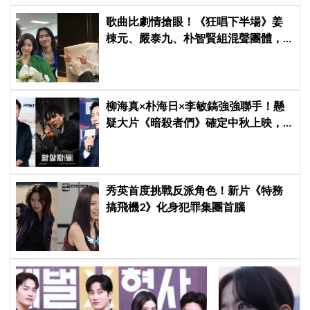
歌曲比劇情搶眼！《狂唱下半場》姜
棟元、嚴泰九、朴智賢組混聲團體，
劇中曲《Love Is》超洗腦
柳海真×朴海日×李敏鎬強強聯手！懸
疑大片《暗殺者們》確定中秋上映，
還原1974韓第一夫人暗殺疑雲
秀英首度挑戰反派角色！新片《特務
搞飛機2》化身犯罪集團首腦