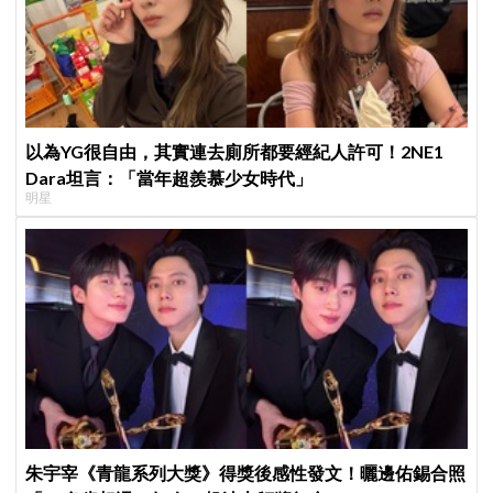
以為YG很自由，其實連去廁所都要經紀人許可！2NE1
Dara坦言：「當年超羨慕少女時代」
明星
朱宇宰《青龍系列大獎》得獎後感性發文！曬邊佑錫合照