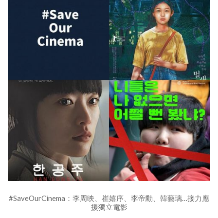
#SaveOurCinema：李周映、崔嬉序、李帝勳、韓藝璃…接力應
援獨立電影