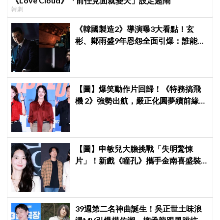
《Love Cloud》「前任見面就變天」設定超鬧
韓劇
《韓國製造2》導演曝3大看點！玄
彬、鄭雨盛9年恩怨全面引爆：誰能活
到最後？
【圖】爆笑動作片回歸！《特務搞飛
機 2》強勢出航，嚴正化圓夢續前緣、
秀英首次挑戰黑化反派
【圖】申敏兒大膽挑戰「失明驚悚
片」！新戲《瞳孔》攜手金南喜盛裝
亮相，一人分飾兩角「眼技」炸裂
39週第二名神曲誕生！吳正世土味浪