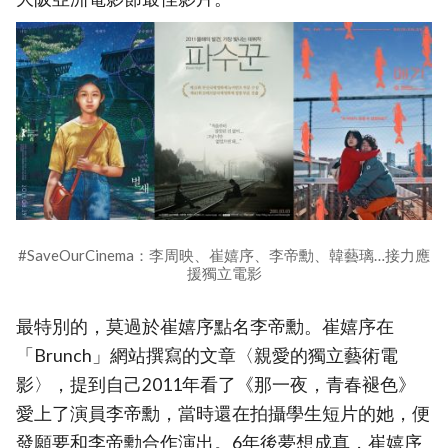
#SaveOurCinema：李周映、崔嬉序、李帝勳、韓藝璃…接力應
援獨立電影
最特別的，莫過於崔嬉序點名李帝勳。崔嬉序在
「Brunch」網站撰寫的文章〈親愛的獨立藝術電
影〉，提到自己2011年看了《那一夜，青春褪色》
愛上了演員李帝勳，當時還在拍攝學生短片的她，便
發願要和李帝勳合作演出。6年後夢想成真，崔嬉序