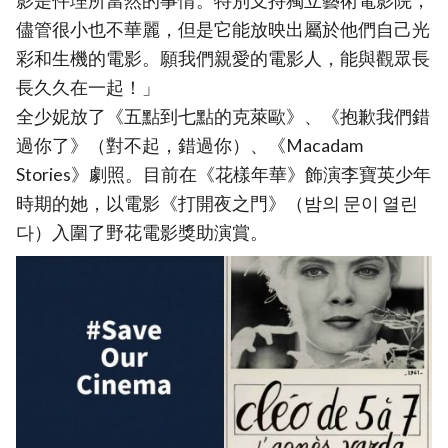
影是件理所當然的事情。特別支持獨立藝術電影院，
儘管很小也不華麗，但是它能放映出屬於他們自己光
彩和生機的電影。願我們親愛的電影人，能與觀眾長
長久久在一起！」
全少妮放了《五點到七點的克萊歐》、《抱歉我們錯
過你了》（對不起，錯過你）、《Macadam
Stories》劇照。目前在《花樣年華》飾演李寶英少年
時期的她，以電影《打開夜之門》（밤의 문이 열린
다）入圍了野花電影獎助演賞。