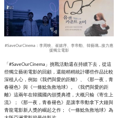
#SaveOurCinema：李周映、崔嬉序、李帝勳、韓藝璃…接力應
援獨立電影
「#SaveOurCinema」挑戰活動還在持續下去，從這
些獨立藝術電影的回顧，還能稍稍統計哪些作品比較
深植人心，例如《我們與愛的距離》、《那一夜，青
春褪色》與《一條鯰魚救地球》。《我們與愛的距
離》這兩年在韓國國內頒獎典禮，大概只輸《寄生上
流》；《那一夜，青春褪色》是讓李帝勳拿下大鐘與
青龍電影新人獎的崛起之作；《一條鯰魚救地球》為
大阪亞洲電影節最佳影片。