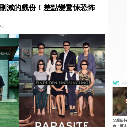
刪減的戲份！差點變驚悚恐怖
熱門
父親節特
色：蘇志