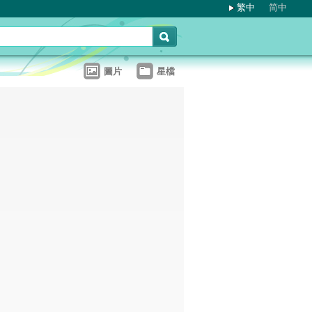
繁中
简中
圖片
星檔