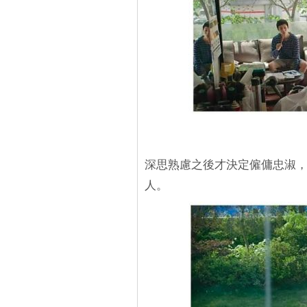
深思熟慮之後才決定僱傭忠淑
人。