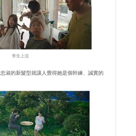
寄生上流
，忠淑的新髮型就讓人覺得她是個幹練、誠實的