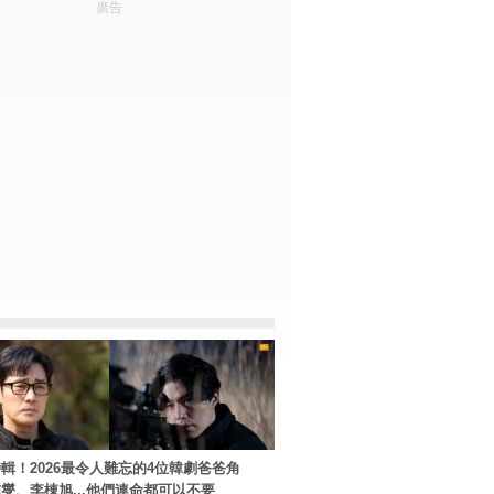
廣告
輯！2026最令人難忘的4位韓劇爸爸角
燮、李棟旭...他們連命都可以不要