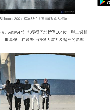
llboard 200」榜單33位！連續9週進入榜單～
F 結 'Answer'》也獲得了該榜單164位，與上週相
了「世界彈」在國際上的強大實力及超卓的影響