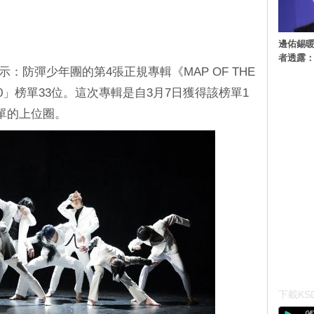
邊佑錫
者透露
據顯示：防彈少年團的第4張正規專輯《MAP OF THE
rd 200」榜單33位。這次專輯是自3月7日獲得該榜單1
單的上位圈。
下載KSD