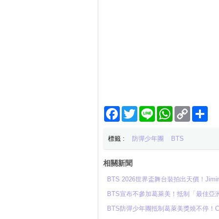
Facebook
Twitter
Line
WhatsApp
Copy
分
Link
享
標籤 :
防彈少年團
BTS
相關新聞
BTS 2026世界盃舞台裝拍出天價！Ji
BTS宣布不參加葛萊美！抵制「最佳亞
BTS防彈少年團抵制葛萊美獎燒不停！