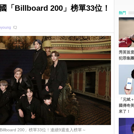
Billboard 200」榜單33位！
熱門
oyoung
秀英首度
犯罪集
「元斌＋
國傳奇
來了！
llboard 200」榜單33位！連續9週進入榜單～