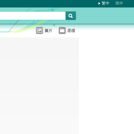
繁中
简中
圖片
星檔