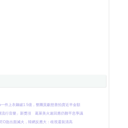
min一件上衣飆破1.5億，整團貢獻慈善拍賣近半金額
洲流行音樂」新獎項 葛萊美火速回應仍難平息爭議
CEO急出面滅火，韓網反應大：歧視還裝清高