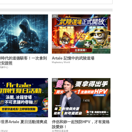
AI時代的道德駭客！一次拿到
Artale 記憶中的武陵道場
Maplestory World
資安證照
訓練中心
世界Artale 夏日活動清爽成
伴侶和妳一起預防HPV，才有資格
說愛妳！
y World
台灣癌症基金會