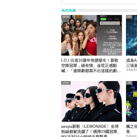
為您推薦
KPOP
I.O.I 出道10週年奇蹟發生！新歌
成為
空降冠軍，磪有情、金世正感動
三張
恆逸教育
喊：「連韓劇都寫不出這樣的劇
情」
KPOP
aespa新歌〈LEMONADE〉全球
楓之谷
粉絲都被洗腦了！橫掃19國冠軍、
長
Maplestor
MV不到24小時破千萬觀看