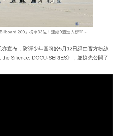
llboard 200」榜單33位！連續9週進入榜單～
nment今天亦宣布，防彈少年團將於5月12日經由官方粉絲
 the Silience: DOCU-SERIES》，並搶先公開了