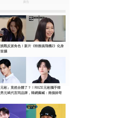
廣告
挑戰反派角色！新片《特務搞飛機2》化身
團首腦
元彬」竟然合體了？！RIIZE元彬攜手韓
美男元斌代言同品牌，韓網瘋喊：兩個帥哥