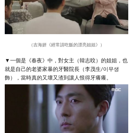
（吉海妍《經常請吃飯的漂亮姐姐》）
▼一個是《春夜》中，對女主（韓志旼）的姐姐，也
就是自己的老婆家暴的牙醫院長（李茂生/이무생
飾），當時真的又壞又渣到讓人恨得牙癢癢。