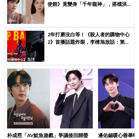
使館》竟變身「千年龍神」，搭檔洪
華蓮預定下一部神劇
2年打磨沒白等！《殺人者的購物中心
2》首播話題炸裂，李棟旭放話：第三
季找我，我就拍
朴成焄「AV魷魚遊戲」爭議後回歸螢
邊佑錫暖心善舉曝