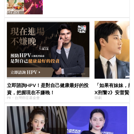
雙重生活」與老公明追暗躲
立即諮詢HPV！是對自己健康最好的投
「如果有妹妹，想
資，把握現在不嫌晚！
X刑警2》安普賢
PR・台灣癌症基金會
韓劇
哥哥們都認證的好