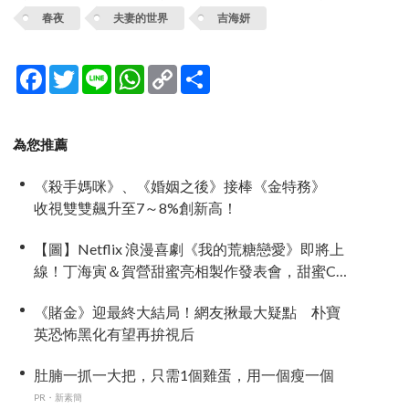
春夜
夫妻的世界
吉海妍
Facebook
Twitter
Line
WhatsApp
Copy
分
Link
享
為您推薦
《殺手媽咪》、《婚姻之後》接棒《金特務》
收視雙雙飆升至7～8%創新高！
【圖】Netflix 浪漫喜劇《我的荒糖戀愛》即將上
線！丁海寅＆賀營甜蜜亮相製作發表會，甜蜜CP
化學反應引期待
《賭金》迎最終大結局！網友揪最大疑點 朴寶
英恐怖黑化有望再拚視后
肚腩一抓一大把，只需1個雞蛋，用一個瘦一個
PR・新素簡