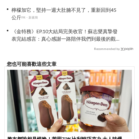
檸檬加它，堅持一週大肚腩不見了，重新回到45
公斤
PR・新素簡
《金特務》EP.10大結局完美收官！蘇志燮真摯發
表完結感言：真心感謝一路陪伴我們到最後的觀
眾
Recommended by
您也可能喜歡這些文章
脆友都說相見恨晚！苦甜72%比利時巧克力 大人味爆