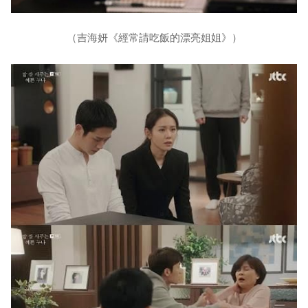
（吉海妍《經常請吃飯的漂亮姐姐》）