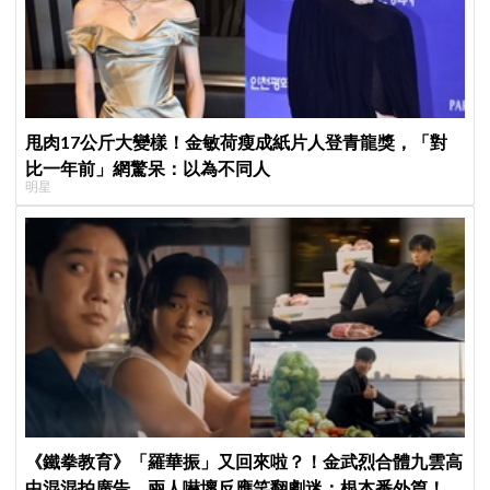
甩肉17公斤大變樣！金敏荷瘦成紙片人登青龍獎，「對
比一年前」網驚呆：以為不同人
明星
《鐵拳教育》「羅華振」又回來啦？！金武烈合體九雲高
中混混拍廣告，兩人嚇壞反應笑翻劇迷：根本番外篇！