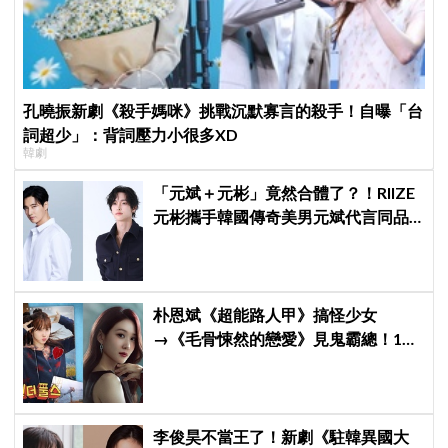
孔曉振新劇《殺手媽咪》挑戰沉默寡言的殺手！自曝「台
詞超少」：背詞壓力小很多XD
韓劇
「元斌＋元彬」竟然合體了？！RIIZE
元彬攜手韓國傳奇美男元斌代言同品
牌，韓網瘋喊：兩個帥哥來了！
朴恩斌《超能路人甲》搞怪少女
→《毛骨悚然的戀愛》見鬼霸總！180
度反差演技獲讚「信看演員」
李俊昊不當王了！新劇《駐韓異國大