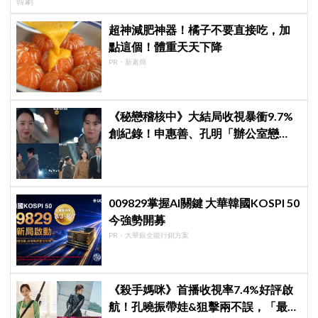
韓劇
超神減肥神器！橘子不要直接吃，加
點這個！體重天天下降
PR・新素簡
《秘戀稽核中》大結局收視暴衝9.7%
創紀錄！申惠善、孔明「辦公室戀
情」修成正果，結尾「十指緊扣」甜
到蛀牙
009829掌握AI關鍵 大華韓國KOSPI 50
今強勢開募
PR・大華銀全能行銷方案
《殺手媽咪》首播收視率7.4%好評啟
航！孔曉振帶娃&狙擊兩不誤，「最狂