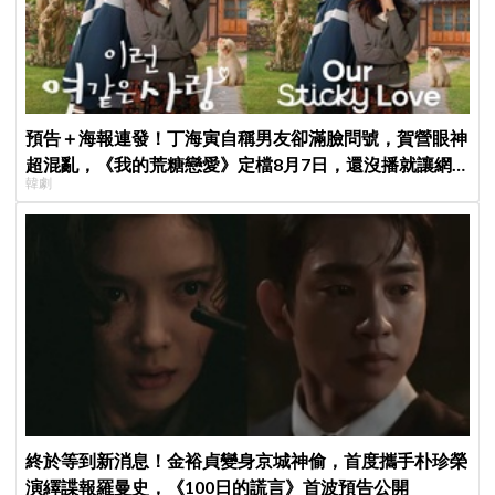
預告＋海報連發！丁海寅自稱男友卻滿臉問號，賀營眼神
超混亂，《我的荒糖戀愛》定檔8月7日，還沒播就讓網
韓劇
友瘋猜結局
終於等到新消息！金裕貞變身京城神偷，首度攜手朴珍榮
演繹諜報羅曼史，《100日的謊言》首波預告公開