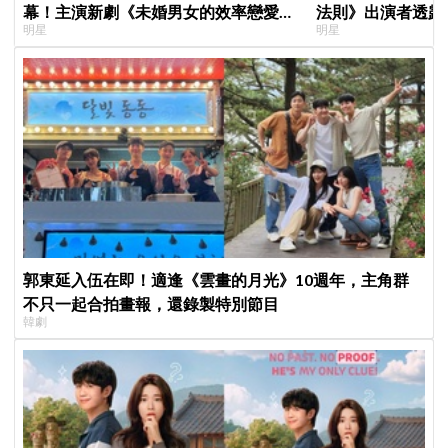
幕！主演新劇《未婚男女的效率戀愛》
法則》出演者透露
明星
明星
首度談復出心情：比以往更謹慎
患者順利完成治療
郭東延入伍在即！適逢《雲畫的月光》10週年，主角群
不只一起合拍畫報，還錄製特別節目
韓劇