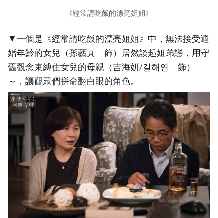
《經常請吃飯的漂亮姐姐》
▼一個是《經常請吃飯的漂亮姐姐》中，無法接受適
婚年齡的女兒（孫藝真 飾）居然談起姐弟戀，用守
舊觀念束縛住女兒的母親（吉海妍/길해연 飾）
～，讓觀眾們拼命翻白眼的角色。