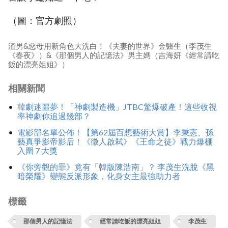
（圖：官方劇照）
渣男&惡母用新角色大洗白！《夫妻的世界》金醫生（李茂生
《春夜》）&《那個男人的記憶法》男主媽（吉海妍《經常請吃
飯的漂亮姐姐》）
相關新聞
韓劇迷噩夢！「神劇製造機」JTBC驚爆破產！這些收視
率神劇你追過幾部？
電影部名單公佈！【第62屆百想藝術大賞】李秉憲、孫
藝真爭影帝影后！《徵人啟弒》《王命之徒》戰力爆棚
入圍 7 大獎
《你旁觀的罪》竟有「韓版陳浩南」？ 李茂生洗脫《黑
暗榮耀》變態反派形象，化身女主最強助力者
標籤
那個男人的記憶法
經常請吃飯的漂亮姐姐
李茂生