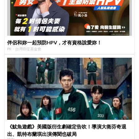
伴侶和妳一起預防HPV，才有資格說愛妳！
PR・台灣癌症基金會
《魷魚遊戲》美國版衍生劇確定告吹！導演大衛芬奇退
出、凱特布蘭琪出演傳聞也破局