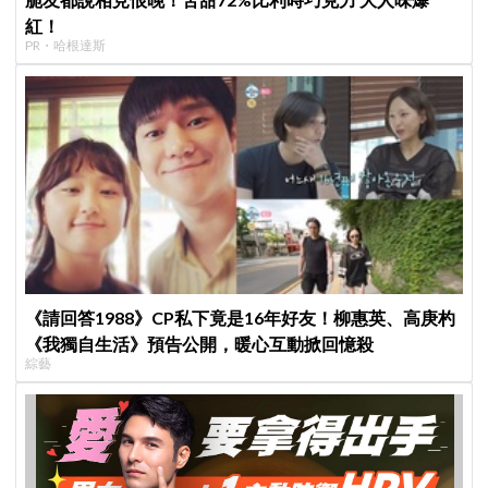
紅！
PR・哈根達斯
《請回答1988》CP私下竟是16年好友！柳惠英、高庚杓
《我獨自生活》預告公開，暖心互動掀回憶殺
綜藝