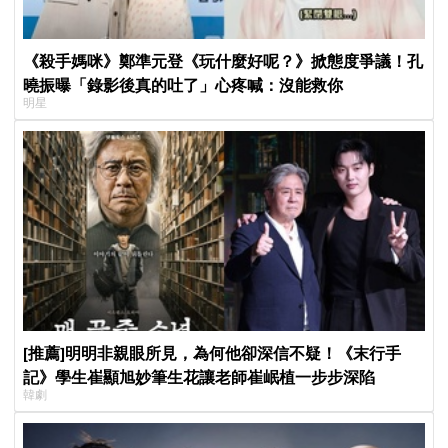
《殺手媽咪》鄭準元登《玩什麼好呢？》掀態度爭議！孔
曉振曝「錄影後真的吐了」心疼喊：沒能救你
明星
[推薦]明明非親眼所見，為何他卻深信不疑！《末行手
記》學生崔顯旭妙筆生花讓老師崔岷植一步步深陷
韓劇