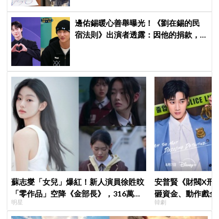
邊佑錫暖心善舉曝光！《劉在錫的民
宿法則》出演者透露：因他的捐款，
兒童患者順利完成治療
蘇志燮「女兒」爆紅！新人演員徐貹旼
安普賢《財閥X刑
「零作品」空降《金部長》，316萬舊
砸資金、動作戲全
明星
韓劇
片被挖出網驚呆：星味藏不住！
超越第一季