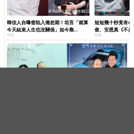
韓佳人自曝曾陷入倦怠期！坦言「就算
短短幾十秒竟有6
今天結束人生也沒關係」如今靠
俊、安恩真《不是
明星
韓劇
YouTube重拾生活樂趣
公開，網友直呼：
李瑞鎮＆金光奎回來啦！《秘書鎮2》全新升級「真正的
秘書」，這次連明星私生活都包辦！8月28日首播
綜藝