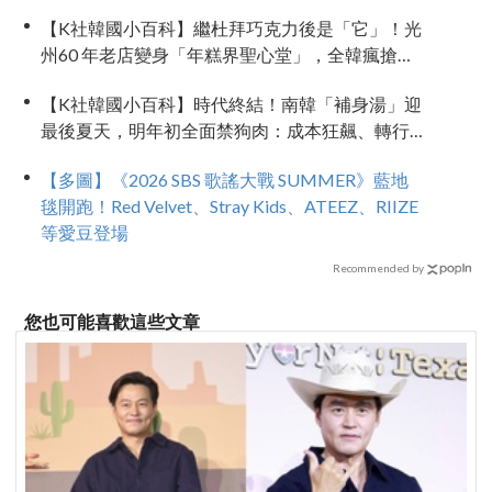
族」推手
【K社韓國小百科】繼杜拜巧克力後是「它」！光
州60 年老店變身「年糕界聖心堂」，全韓瘋搶的
「南瓜糯米糕」到底多厲害？
【K社韓國小百科】時代終結！南韓「補身湯」迎
最後夏天，明年初全面禁狗肉：成本狂飆、轉行
補助淪杯水車薪
【多圖】《2026 SBS 歌謠大戰 SUMMER》藍地
毯開跑！Red Velvet、Stray Kids、ATEEZ、RIIZE
等愛豆登場
Recommended by
您也可能喜歡這些文章