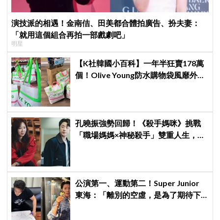
演技派的相遇！金南佶、田美都合體拍廣告、扮夫妻：
「就用這個組合再拍一部戲劇吧」
明星
【K社韓國小百科】一年半狂賣178萬
個！Olive Young防水購物袋風靡外國
遊客，機場「人手一個」成新奇景
孔曉振強勢回歸！《殺手媽咪》挑戰
「職場媽媽×神秘殺手」雙重人生，與
鄭準元展開反差夫妻線
公演第一、運動第二！Super Junior
東海：「離別的空虛，是為了期待下
次再見」