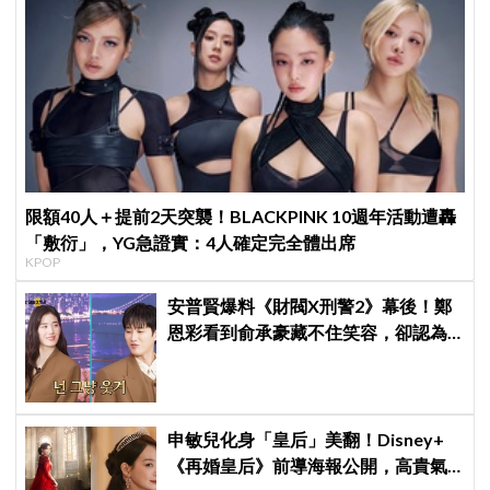
限額40人＋提前2天突襲！BLACKPINK 10週年活動遭轟
「敷衍」，YG急證實：4人確定完全體出席
KPOP
安普賢爆料《財閥X刑警2》幕後！鄭
恩彩看到俞承豪藏不住笑容，卻認為
安普賢只是「搞笑男」
申敏兒化身「皇后」美翻！Disney+
《再婚皇后》前導海報公開，高貴氣