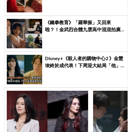
場＋豪華主演陣容讓人超期待！
《鐵拳教育》「羅華振」又回來
啦？！金武烈合體九雲高中混混拍廣
告，兩人嚇壞反應笑翻劇迷：根本番
外篇！
Disney+《殺人者的購物中心2 》金慧
埈終於成代表！下周迎大結局「他」
出現成最大伏筆