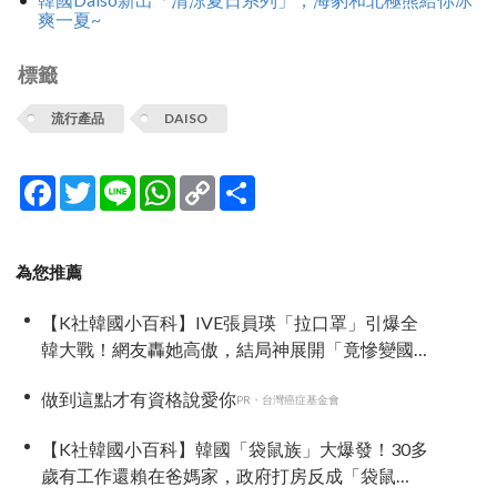
爽一夏~
標籤
流行產品
DAISO
Facebook
Twitter
Line
WhatsApp
Copy
分
Link
享
為您推薦
【K社韓國小百科】IVE張員瑛「拉口罩」引爆全
韓大戰！網友轟她高傲，結局神展開「竟慘變國
家級陳情案」
做到這點才有資格說愛你
PR・台灣癌症基金會
【K社韓國小百科】韓國「袋鼠族」大爆發！30多
歲有工作還賴在爸媽家，政府打房反成「袋鼠