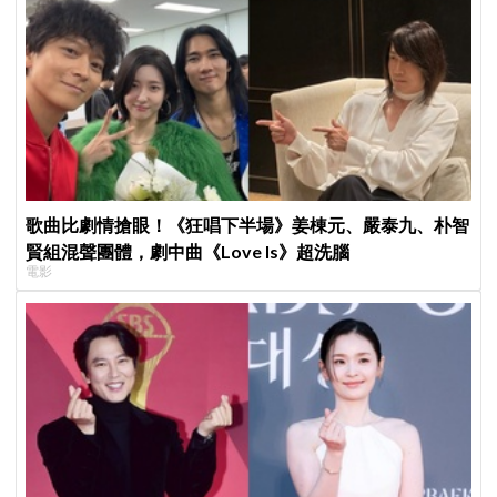
歌曲比劇情搶眼！《狂唱下半場》姜棟元、嚴泰九、朴智
賢組混聲團體，劇中曲《Love Is》超洗腦
電影