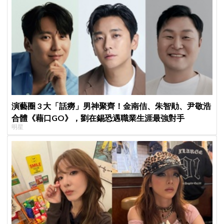
演藝圈 3 大「話癆」男神聚齊！金南佶、朱智勛、尹敬浩
合體《藉口GO》，劉在錫恐遇職業生涯最強對手
明星