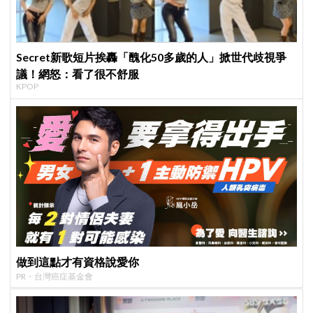
Secret新歌短片挨轟「醜化50多歲的人」掀世代歧視爭
議！網怒：看了很不舒服
KPOP
做到這點才有資格說愛你
PR・台灣癌症基金會