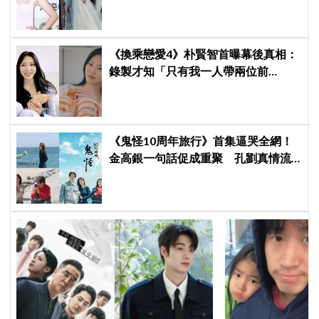
與玄彬婚後日常掀期待
《換乘戀愛4》朴賢智首曝幕後真相：
錄製才知「只有我一人帶兩位前
任」！與趙有植只是好姐弟，不是情
侶
《鬼怪10周年旅行》首集逼哭全網！
金高銀一句話促成重聚 孔劉真情流
露勾起催淚回憶