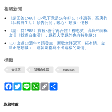
相關新聞
《請回答1988》CP私下竟是16年好友！柳惠英、高庚杓
《我獨自生活》預告公開，暖心互動掀回憶殺
《請回答1988》寶拉×善宇再合體！柳惠英、高庚杓同框
出演《我獨自生活》，戲裡夫妻戲外也有特別緣分
I.O.I 出道10週年奇蹟發生！新歌空降冠軍，磪有情、金
世正感動喊：「連韓劇都寫不出這樣的劇情」
標籤
金世正
我獨自生活
gugudan
Facebook
Twitter
Line
WhatsApp
Copy
分
Link
享
為您推薦