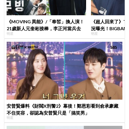
《MOVING 異能》/「奉皙」換人演！
《超人回來了》Tab
21歲新人元奎彬接棒，李正河當兵去
況曝光！BIGBA
明星
明星
長高超多，嚇我一
安普賢爆料《財閥X刑警2》幕後！鄭恩彩看到俞承豪藏
不住笑容，卻認為安普賢只是「搞笑男」
明星