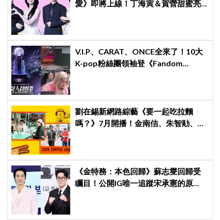
愛》即將上線！丁海寅＆賀營甜蜜亮
相製作發表會，甜蜜CP化學反應引期
待
V.I.P、CARAT、ONCE全來了！10大
K-pop粉絲團領袖登《Fandom
Stage》廝殺：扛大炮、刷音源通通變
關卡
劉在錫新網路綜藝《要一起吃拉麵
嗎？》7月開播！金南佶、朱智勛、尹
敬浩同行展開美食之旅
《金特務：本色回歸》蘇志燮回歸受
矚目！公開IG唯一追蹤宋承憲的原
因，感性表示：「他是我的恩人」