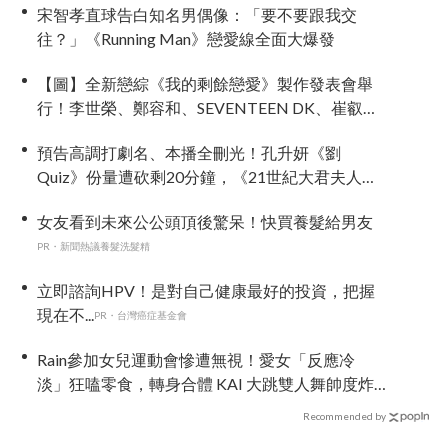
宋智孝直球告白知名男偶像：「要不要跟我交
往？」《Running Man》戀愛線全面大爆發
【圖】全新戀綜《我的剩餘戀愛》製作發表會舉
行！李世榮、鄭容和、SEVENTEEN DK、崔叡娜
組成主持陣容
預告高調打劇名、本播全刪光！孔升妍《劉
Quiz》份量遭砍剩20分鐘，《21世紀大君夫人》
6字憑空消失
女友看到未來公公頭頂後驚呆！快買養髮給男友
PR・新聞熱議養髮洗髮精
立即諮詢HPV！是對自己健康最好的投資，把握
現在不...
PR・台灣癌症基金會
Rain參加女兒運動會慘遭無視！愛女「反應冷
淡」狂嗑零食，轉身合體 KAI 大跳雙人舞帥度炸
裂
Recommended by