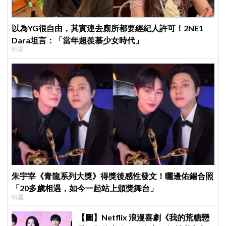
以為YG很自由，其實連去廁所都要經紀人許可！2NE1
Dara坦言：「當年超羨慕少女時代」
明星
朱宇宰《青龍系列大獎》得獎後感性發文！曬邊佑錫合照
「20多歲相遇，如今一起站上頒獎舞台」
明星
【圖】Netflix 浪漫喜劇《我的荒糖戀