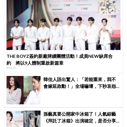
THE BOYZ簽約新廠牌續團體活動！成員NEW缺席合
約 將以9人體制重啟新篇章
KPOP
韓佳人語出驚人：「若能重來，我不
會嫁延政勳！」全場嚇壞，下秒哀怨
曝真實原因笑翻
孫藝真要公開家中冰箱了！人氣綜藝
《拜託了冰箱》出演確定，是否分享