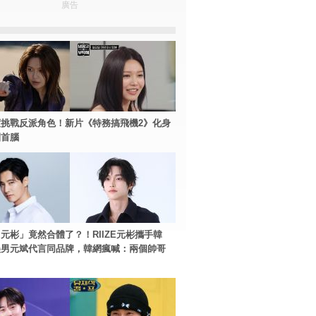
廣告
挑戰反派角色！新片《特務搞飛機2》化身
團首腦
元彬」竟然合體了？！RIIZE元彬攜手韓
美男元斌代言同品牌，韓網瘋喊：兩個帥哥