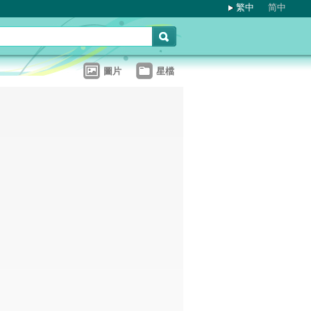
繁中
简中
圖片
星檔