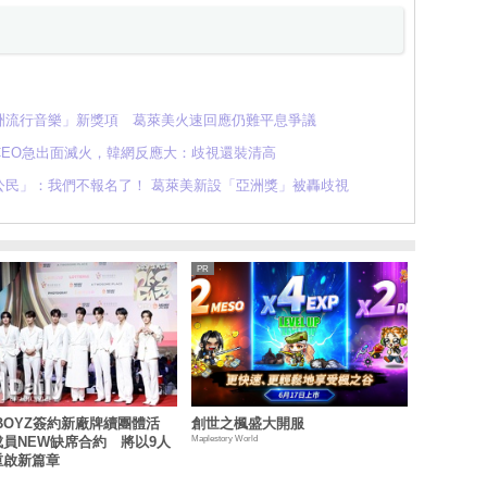
洲流行音樂」新獎項 葛萊美火速回應仍難平息爭議
CEO急出面滅火，韓網反應大：歧視還裝清高
公民」：我們不報名了！ 葛萊美新設「亞洲獎」被轟歧視
 BOYZ簽約新廠牌續團體活
創世之楓盛大開服
Maplestory World
員NEW缺席合約 將以9人
重啟新篇章