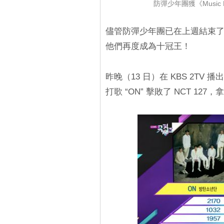
防彈少年團獲《Musi
儘管防彈少年團已在上週結束
他們再度成為十冠王！
昨晚（13 日）在 KBS 2TV 
打歌 “ON” 擊敗了 NCT 12