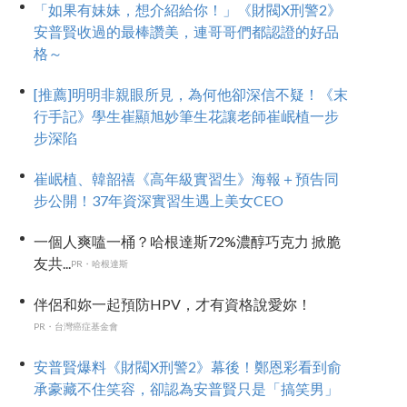
「如果有妹妹，想介紹給你！」《財閥X刑警2》
安普賢收過的最棒讚美，連哥哥們都認證的好品
格～
[推薦]明明非親眼所見，為何他卻深信不疑！《末
行手記》學生崔顯旭妙筆生花讓老師崔岷植一步
步深陷
崔岷植、韓韶禧《高年級實習生》海報＋預告同
步公開！37年資深實習生遇上美女CEO
一個人爽嗑一桶？哈根達斯72%濃醇巧克力 掀脆
友共...
PR・哈根達斯
伴侶和妳一起預防HPV，才有資格說愛妳！
PR・台灣癌症基金會
安普賢爆料《財閥X刑警2》幕後！鄭恩彩看到俞
承豪藏不住笑容，卻認為安普賢只是「搞笑男」