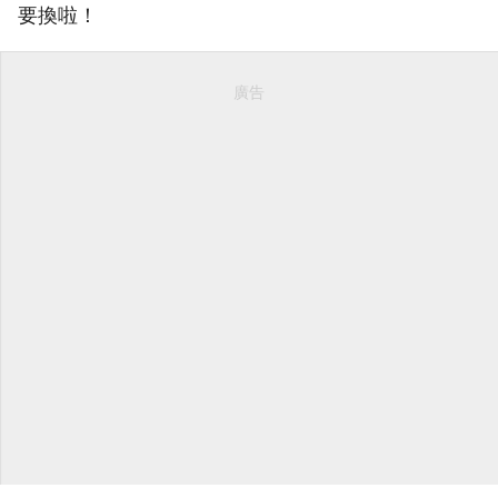
要換啦！
廣告