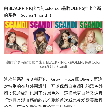
由BLACKPINK代言的color con品牌OLENS推出全新
的系列：Scandi 1month！
想妝容更有歐美感？來看BLACKPINK示範OLENS最新Color
con系列：Scandi
這次的系列有３種顏色：Gray、Hazel跟Olive，而這
次特別的在無外圈設計，可以保留自身瞳孔的黑色外
圈；鏡片紋理也用了分層色彩，這樣就更自然又逼真
打造極具混血感的款式推薦給首次或比較愛歐美妝容
的你，這次的新系列真的不要錯過啊！