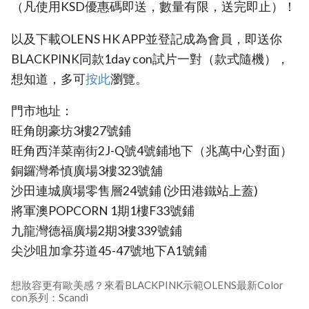
（凡使用KSD優惠碼即送，數量有限，送完即止）！
以及下載OLENS HK APP並登記成為會員，即送你
BLACKPINK同款1day con試片一對（款式隨機），
想知道，多可
按此
瀏覽。
門市地址：
旺角朗豪坊3樓27號鋪
旺角西洋菜南街2J-Q號4號鋪地下（兆萬中心對面）
銅鑼灣希慎廣場3樓323號舖
沙田連城廣場零售層24號鋪 (沙田港鐵站上蓋)
將軍澳POPCORN 1期1樓F33號鋪
九龍灣德福廣場2期3樓339號鋪
尖沙咀加拿芬道45-47號地下A1號鋪
想妝容更有歐美感？來看BLACKPINK示範OLENS最新Color
con系列：Scandi