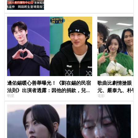
邊佑錫暖心善舉曝光！《劉在錫的民宿
歌曲比劇情搶眼！
法則》出演者透露：因他的捐款，兒童
元、嚴泰九、朴智
明星
電影
患者順利完成治療
曲《Love Is》超