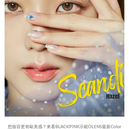
想妝容更有歐美感？來看BLACKPINK示範OLENS最新Color