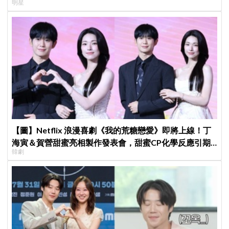
明星
子不能脫粉了
【圖】Netflix 浪漫喜劇《我的荒糖戀愛》即將上線！丁
海寅＆賀營甜蜜亮相製作發表會，甜蜜CP化學反應引期
韓劇
待