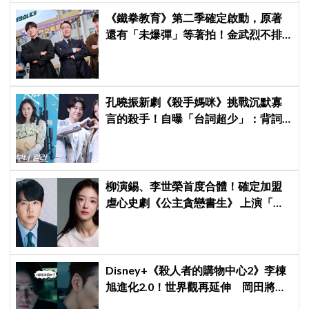
《鐵拳教育》第二季確定啟動，原著
還有「未爆彈」等著拍！金武烈不排
除「打更大」
孔曉振新劇《殺手媽咪》挑戰沉默寡
言的殺手！自曝「台詞超少」：背詞
壓力小很多XD
柳演錫、李世榮首度合體！確定加盟
虐心史劇《公主貪戀書生》 上演「朝
鮮版羅密歐與茱麗葉」
Disney+《殺人者的購物中心2》李棟
旭進化2.0！世界觀再延伸 岡田將生
登場竟殺了「他」