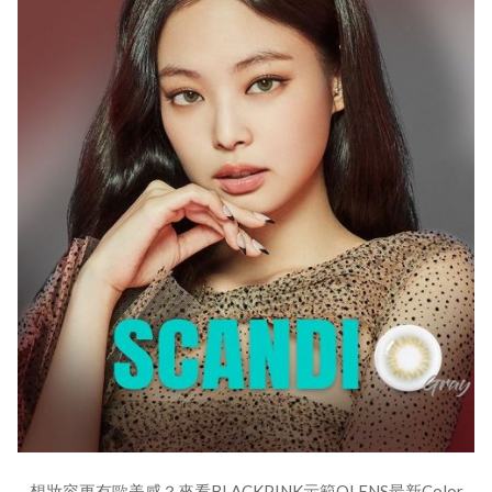
想妝容更有歐美感？來看BLACKPINK示範OLENS最新Color