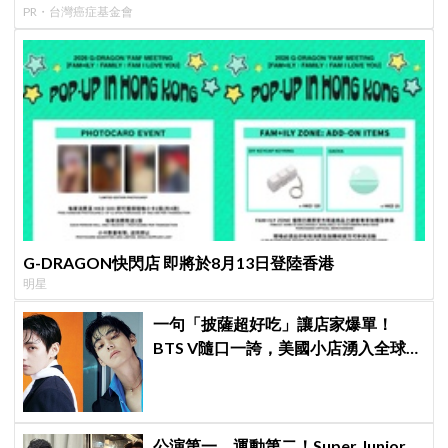
PR・台灣癌症基金會
G-DRAGON快閃店 即將於8月13日登陸香港
明星
一句「披薩超好吃」讓店家爆單！
BTS V隨口一誇，美國小店湧入全球
ARMY擠爆
公演第一、運動第二！Super Junior