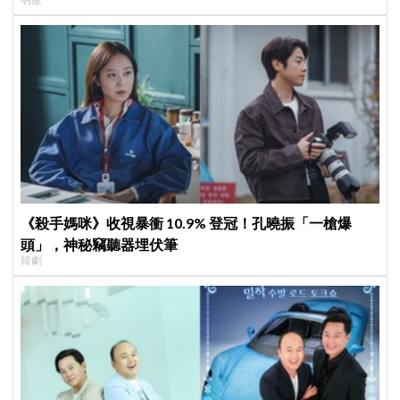
《殺手媽咪》收視暴衝 10.9% 登冠！孔曉振「一槍爆
頭」，神秘竊聽器埋伏筆
韓劇