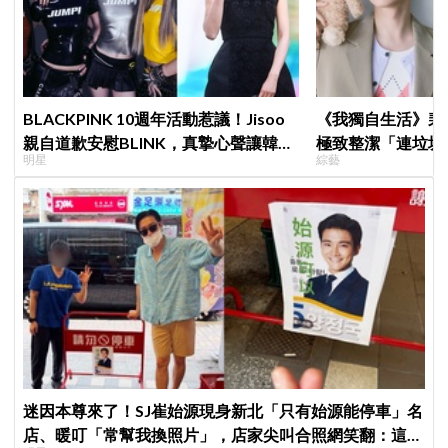
BLACKPINK 10週年活動惹議！Jisoo
《我獨自生活》裴
親自道歉安慰BLINK，真摯心聲讓韓網
極致整潔「連垃圾
明星
綜藝
直呼：「看了心裡好暖」
一件事
迷因本尊來了！SJ崔始源現身新北「只有始源能停車」名
店、暖叮「常幫我換照片」，店家尖叫合照網笑翻：這輩