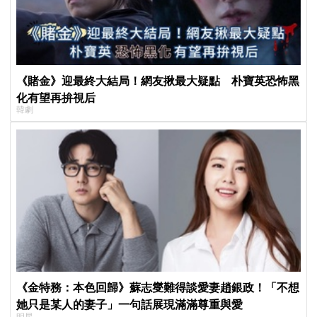
《賭金》迎最終大結局！網友揪最大疑點 朴寶英恐怖黑
化有望再拚視后
韓劇
《金特務：本色回歸》蘇志燮難得談愛妻趙銀政！「不想
她只是某人的妻子」一句話展現滿滿尊重與愛
明星