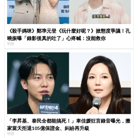
《殺手媽咪》鄭準元登《玩什麼好呢？》掀態度爭議！孔
曉振曝「錄影後真的吐了」心疼喊：沒能救你
明星
「李昇基、泰民全都能搞死！」車佳媛狂言錄音曝光，搬
家當天拒退105億保證金、糾紛再升級
明星