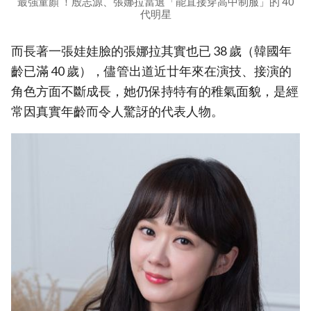
最強童顏 ！殷志源、張娜拉當選「能直接穿高中制服」的 40
代明星
而長著一張娃娃臉的張娜拉其實也已 38 歲（韓國年
齡已滿 40 歲），儘管出道近廿年來在演技、接演的
角色方面不斷成長，她仍保持特有的稚氣面貌，是經
常因真實年齡而令人驚訝的代表人物。