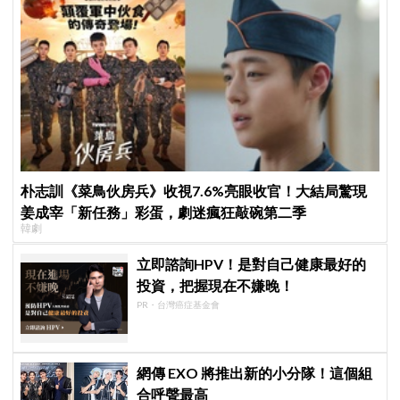
朴志訓《菜鳥伙房兵》收視7.6%亮眼收官！大結局驚現
姜成宰「新任務」彩蛋，劇迷瘋狂敲碗第二季
韓劇
立即諮詢HPV！是對自己健康最好的
投資，把握現在不嫌晚！
PR・台灣癌症基金會
網傳 EXO 將推出新的小分隊！這個組
合呼聲最高