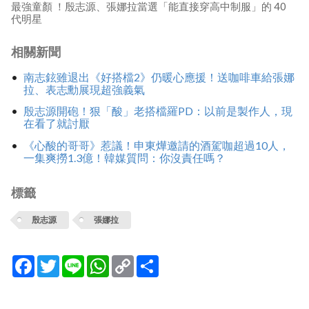
最強童顏 ！殷志源、張娜拉當選「能直接穿高中制服」的 40
代明星
相關新聞
南志鉉雖退出《好搭檔2》仍暖心應援！送咖啡車給張娜
拉、表志勳展現超強義氣
殷志源開砲！狠「酸」老搭檔羅PD：以前是製作人，現
在看了就討厭
《心酸的哥哥》惹議！申東燁邀請的酒駕咖超過10人，
一集爽撈1.3億！韓媒質問：你沒責任嗎？
標籤
殷志源
張娜拉
Facebook
Twitter
Line
WhatsApp
Copy
分
Link
享