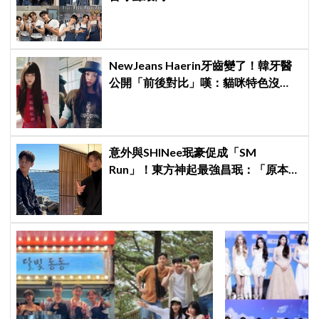
NewJeans Haerin牙齒變了！韓牙醫
公開「前後對比」嘆：貓咪特色沒
了！粉絲超崩潰
意外與SHINee珉豪促成「SM
Run」！東方神起最強昌珉：「原本想
見好就收的」