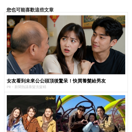
您也可能喜歡這些文章
女友看到未來公公頭頂後驚呆！快買養髮給男友
PR・新聞熱議養髮洗髮精