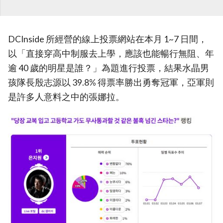
DCInside 所經營的線上投票網站在本月 1~7 日間，
以「直接穿高中制服去上學，應該也能暢行無阻、年
逾 40 歲的明星是誰？」為題進行投票，結果水晶男
孩隊長殷志源以 39.8% 得票率勝出勇奪冠軍，亞軍則
是許多人意料之中的張娜拉。