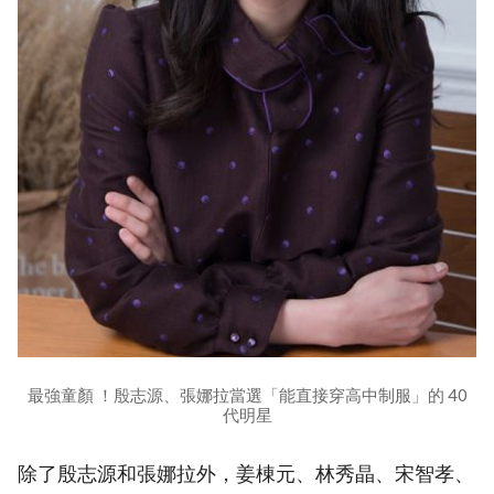
最強童顏 ！殷志源、張娜拉當選「能直接穿高中制服」的 40
代明星
除了殷志源和張娜拉外，姜棟元、林秀晶、宋智孝、