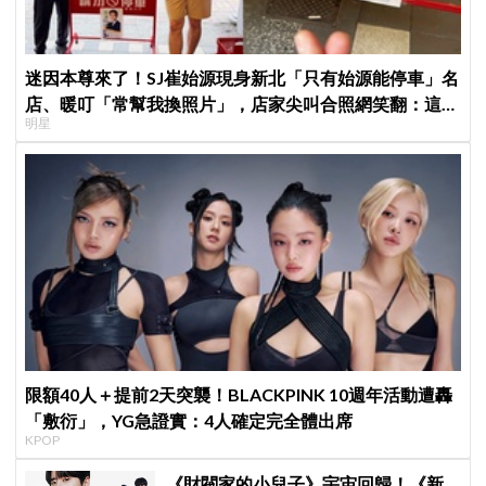
迷因本尊來了！SJ崔始源現身新北「只有始源能停車」名
店、暖叮「常幫我換照片」，店家尖叫合照網笑翻：這輩
明星
子不能脫粉了
限額40人＋提前2天突襲！BLACKPINK 10週年活動遭轟
「敷衍」，YG急證實：4人確定完全體出席
KPOP
《財閥家的小兒子》宇宙回歸！《新