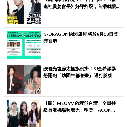
進社員姜會長》好評炸裂，首播就讓
觀眾多巴胺爆表
G-DRAGON快閃店 即將於8月13日登
陸香港
誤會光復節太極旗倒掛！SJ金希澈暴
怒開砲「幼園生都會畫」 遭打臉後火
速道歉：是我蠢
【圖】MEOVV 啟程飛台灣！全員神
級長腿機場照曝光，明登「ACON
2026」嗨翻台北