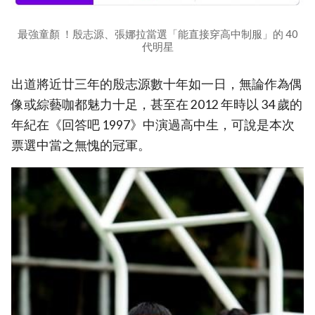
最強童顏 ！殷志源、張娜拉當選「能直接穿高中制服」的 40
代明星
出道將近廿三年的殷志源數十年如一日，無論作為偶
像或綜藝咖都魅力十足，甚至在 2012 年時以 34 歲的
年紀在《回答吧 1997》中演過高中生，可說是本次
票選中當之無愧的冠軍。