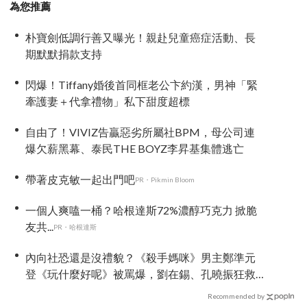
為您推薦
朴寶劍低調行善又曝光！親赴兒童癌症活動、長
期默默捐款支持
閃爆！Tiffany婚後首同框老公卞約漢，男神「緊
牽護妻＋代拿禮物」私下甜度超標
自由了！VIVIZ告贏惡劣所屬社BPM，母公司連
爆欠薪黑幕、泰民THE BOYZ李昇基集體逃亡
帶著皮克敏一起出門吧
PR・Pikmin Bloom
一個人爽嗑一桶？哈根達斯72%濃醇巧克力 掀脆
友共...
PR・哈根達斯
內向社恐還是沒禮貌？《殺手媽咪》男主鄭準元
登《玩什麼好呢》被罵爆，劉在錫、孔曉振狂救
場也帶不動
Recommended by