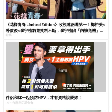
《花樣青春 Limited Edition》收視連兩週第一！鄭裕美×
朴敘俊×崔宇植窮遊笑料不斷，崔宇植陷「內褲危機」直
綜藝
喊：可以出賣靈魂
伴侶和妳一起預防HPV，才有資格說愛妳！
PR・台灣癌症基金會