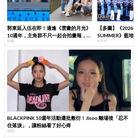
郭東延入伍在即！適逢《雲畫的月光》
【多圖】《2026 S
10週年，主角群不只一起合拍畫報，還
SUMMER》藍地毯
韓劇
KPOP
錄製特別節目
Velvet、Stray K
等愛豆登場
BLACKPINK 10週年活動遭批敷衍！Jisoo 離場後「忍不
住落淚」，讓粉絲看了好心疼
明星