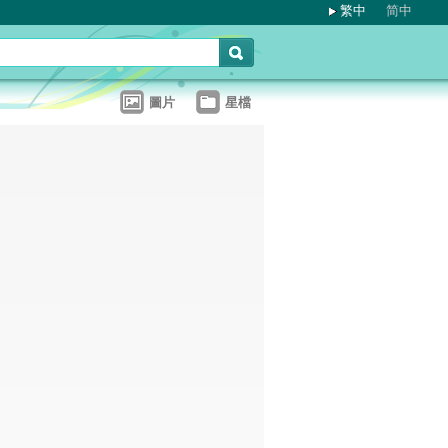
繁中
简中
圖片
星檔