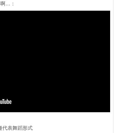
」啊…：
種代表舞蹈形式