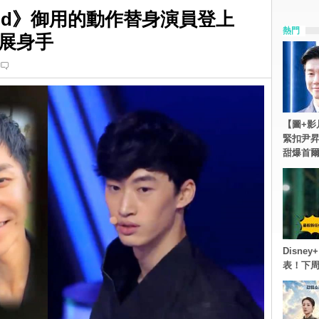
ond》御用的動作替身演員登上
熱門
展身手
【圖+影
緊扣尹昇
甜爆首
Disn
表！下