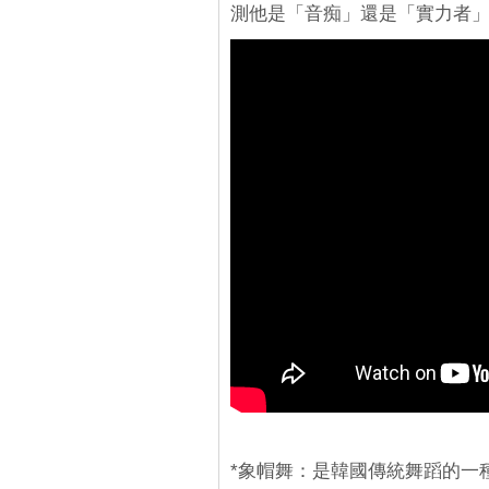
測他是「音痴」還是「實力者
*象帽舞：是韓國傳統舞蹈的一