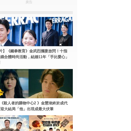
廣告
片】《鐵拳教育》金武烈攜妻放閃！十指
娥合體時尚活動，結婚11年「手比愛心」
爾
ey+《殺人者的購物中心2 》金慧埈終於成代
周迎大結局「他」出現成最大伏筆