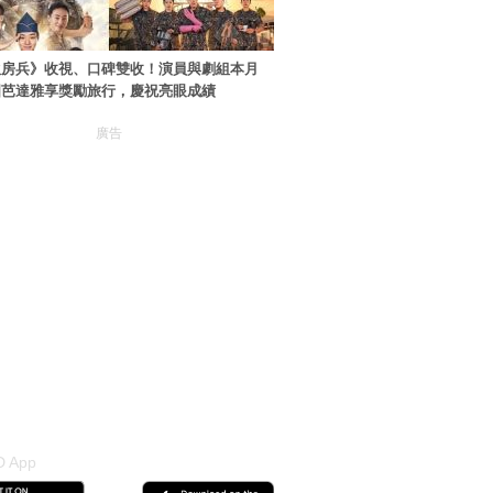
伙房兵》收視、口碑雙收！演員與劇組本月
國芭達雅享獎勵旅行，慶祝亮眼成績
廣告
 App