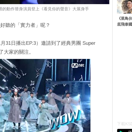
》御用的動作替身演員登上《看見你的聲音》大展身手
《菜鳥
底飛泰
歌好聽的「實力者」呢？
31日播出EP.3）邀請到了經典男團 Super
到了大家的關注。
下載KSD