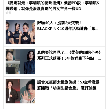
《說走就走：李瑞鎮的德州德州》藝瑟PD說：李瑞鎮&
羅暎錫，就像是浪漫喜劇的男女主角一樣XD
綜藝
限額40人＋提前2天突襲！
BLACKPINK 10週年活動遭轟「敷
衍」，YG急證實：4人確定完全體出
席
真的要說再見了…《柔美的細胞小將》
系列正式落幕！5年旅程畫下句點，金
高銀深情告白柔美：謝謝你陪我這麼
久
誤會光復節太極旗倒掛！SJ金希澈暴
怒開砲「幼園生都會畫」 遭打臉後火
速道歉：是我蠢