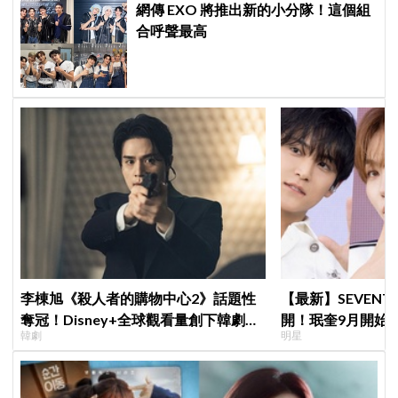
網傳 EXO 將推出新的小分隊！這個組
合呼聲最高
李棟旭《殺人者的購物中心2》話題性
【最新】SEVEN
奪冠！Disney+全球觀看量創下韓劇新
開！珉奎9月開始
韓劇
明星
紀錄
DINO軍樂隊10月