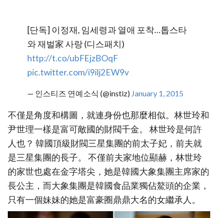
[단독] 이정재, 임세령과 열애 포착…톱스타
와 재벌家 사랑 (디스패치)
http://t.co/ubFEjzBOqF
pic.twitter.com/i9ilj2EW9v
— 인스티즈 연예소식 (@instiz)
January 1, 2015
不僅是角度和構圖，就連身份也那麼相似。林世玲和
尹世理一樣是富可敵國的財閥千金。 林世玲是何許
人也？ 韓國頂級財閥三星集團的前太子妃，前夫就
是三星集團的長子。 不僅前夫家地位顯赫，林世玲
的家世也處在金字塔尖，她是韓國大象集團主席家的
長公主，而大象集團是韓國食品業獨佔鰲頭的企業，
只有一個妹妹的她是富豪圈鼎鼎大名的女繼承人。