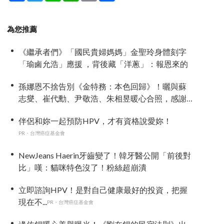
為您推薦
《繼承者們》「國民貴婦媽媽」金聖玲身體刻字
「瑜鹵允浩」應援 ，背後藏「洋蔥」：報恩來的
孫娜恩不捨告別《金特務：本色回歸》！曬與蘇
志燮、崔代勳、尹敬浩、朱相昱暖心合照，感謝
劇組與粉絲陪伴
伴侶和妳一起預防HPV，才有資格說愛妳！
PR・台灣癌症基金會
NewJeans Haerin牙齒變了！韓牙醫公開「前後對
比」嘆：貓咪特色沒了！粉絲超崩潰
立即諮詢HPV！是對自己健康最好的投資，把握
現在不...
PR・台灣癌症基金會