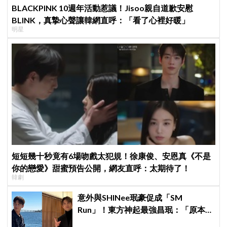
BLACKPINK 10週年活動惹議！Jisoo親自道歉安慰
BLINK，真摯心聲讓韓網直呼：「看了心裡好暖」
明星
短短幾十秒竟有6場吻戲太犯規！徐康俊、安恩真《不是
你的戀愛》甜蜜預告公開，網友直呼：太期待了！
韓劇
意外與SHINee珉豪促成「SM
Run」！東方神起最強昌珉：「原本想
見好就收的」