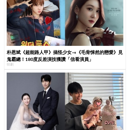
朴恩斌《超能路人甲》搞怪少女→《毛骨悚然的戀愛》見
鬼霸總！180度反差演技獲讚「信看演員」
韓劇