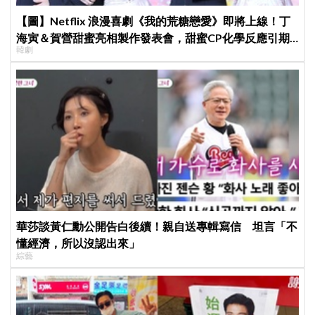
【圖】Netflix 浪漫喜劇《我的荒糖戀愛》即將上線！丁
海寅＆賀營甜蜜亮相製作發表會，甜蜜CP化學反應引期
韓劇
待
華莎談黃仁勳公開告白後續！親自送專輯寫信 坦言「不
懂經濟，所以沒認出來」
綜藝