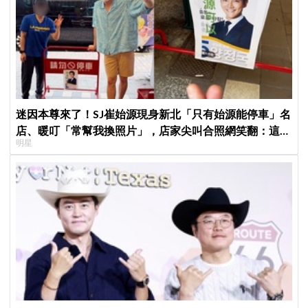
迷因本尊來了！SJ崔始源現身新北「只有始源能停車」名
店、暖叮「常幫我換照片」，店家尖叫合照網笑翻：這輩
明星
子不能脫粉了