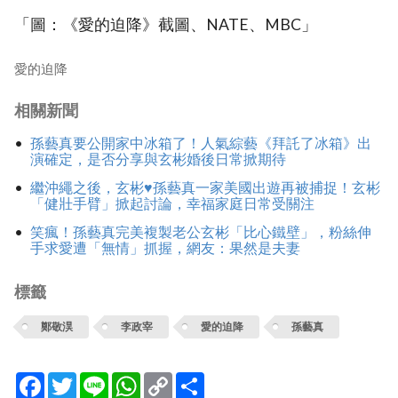
「圖：《愛的迫降》截圖、NATE、MBC」
愛的迫降
相關新聞
孫藝真要公開家中冰箱了！人氣綜藝《拜託了冰箱》出
演確定，是否分享與玄彬婚後日常掀期待
繼沖繩之後，玄彬♥孫藝真一家美國出遊再被捕捉！玄彬
「健壯手臂」掀起討論，幸福家庭日常受關注
笑瘋！孫藝真完美複製老公玄彬「比心鐵壁」，粉絲伸
手求愛遭「無情」抓握，網友：果然是夫妻
標籤
鄭敬淏
李政宰
愛的迫降
孫藝真
Facebook
Twitter
Line
WhatsApp
Copy
分
Link
享