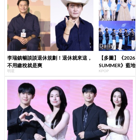
李瑞鎮暢談談退休規劃！退休就來這，
【多圖】《2026 S
不用繳稅就是爽
SUMMER》藍地毯
明星
KPOP
Velvet、Stray K
等愛豆登場