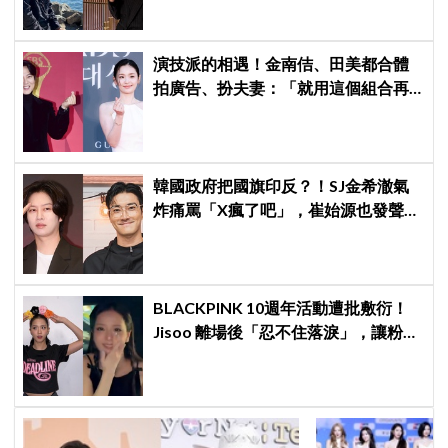
演技派的相遇！金南佶、田美都合體
拍廣告、扮夫妻：「就用這個組合再
拍一部戲劇吧」
韓國政府把國旗印反？！SJ金希澈氣
炸痛罵「X瘋了吧」，崔始源也發聲挺
爆
BLACKPINK 10週年活動遭批敷衍！
Jisoo 離場後「忍不住落淚」，讓粉絲
看了好心疼