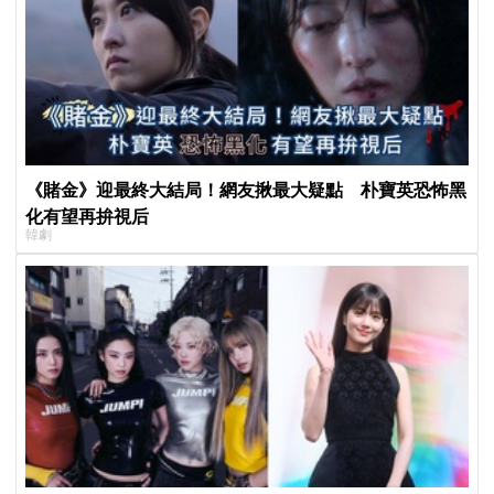
《賭金》迎最終大結局！網友揪最大疑點 朴寶英恐怖黑
化有望再拚視后
韓劇