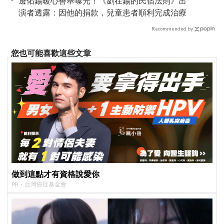
邊佑錫暖心善舉曝光！《劉在錫的民宿法則》出
演者透露：因他的捐款，兒童患者順利完成治療
Recommended by
您也可能喜歡這些文章
做到這點才有資格說愛你
PR・台灣癌症基金會