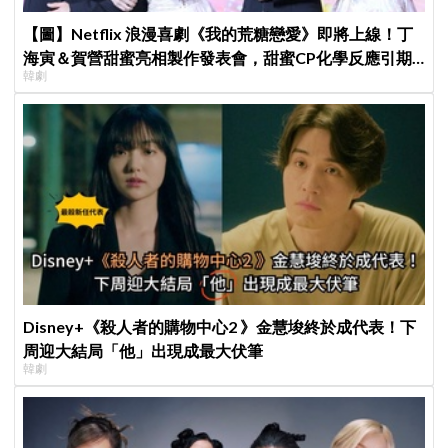
【圖】Netflix 浪漫喜劇《我的荒糖戀愛》即將上線！丁
海寅＆賀營甜蜜亮相製作發表會，甜蜜CP化學反應引期
韓劇
待
Disney+《殺人者的購物中心2 》金慧埈終於成代表！下
周迎大結局「他」出現成最大伏筆
韓劇