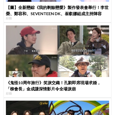
【圖】全新戀綜《我的剩餘戀愛》製作發表會舉行！李世
榮、鄭容和、SEVENTEEN DK、崔叡娜組成主持陣容
綜藝
《鬼怪10周年旅行》笑淚交織！孔劉即席現場求婚，
「柳會長」金成謙深情影片令全場淚崩
綜藝