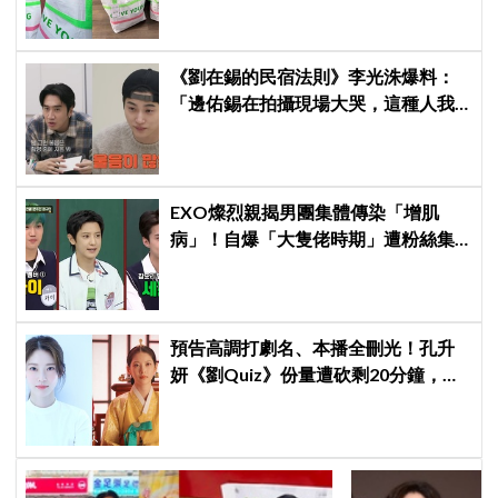
《劉在錫的民宿法則》李光洙爆料：
「邊佑錫在拍攝現場大哭，這種人我
還是第一次見到」
EXO燦烈親揭男團集體傳染「增肌
病」！自爆「大隻佬時期」遭粉絲集
體除名：網上完全查無此人！
預告高調打劇名、本播全刪光！孔升
妍《劉Quiz》份量遭砍剩20分鐘，
《21世紀大君夫人》6字憑空消失