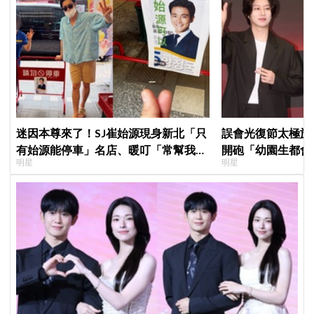
迷因本尊來了！SJ崔始源現身新北「只
誤會光復節太極旗
有始源能停車」名店、暖叮「常幫我換
開砲「幼園生都會
明星
明星
照片」，店家尖叫合照網笑翻：這輩子
歉：是我蠢
不能脫粉了