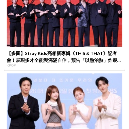
【多圖】Stray Kids亮相新專輯《THIS & THAT》記者
會！展現多才全能與滿滿自信，預告「以熱治熱」炸裂夏
KPOP
日音樂圈