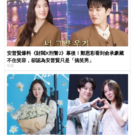
安普賢爆料《財閥X刑警2》幕後！鄭恩彩看到俞承豪藏
不住笑容，卻認為安普賢只是「搞笑男」
明星